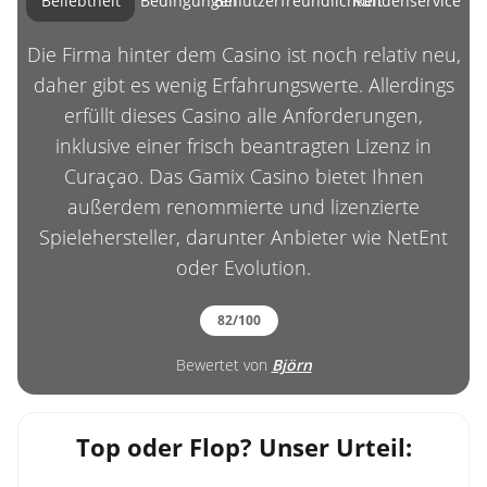
Beliebtheit
Bedingungen
Benutzerfreundlichkeit
Kundenservice
Die Firma hinter dem Casino ist noch relativ neu,
daher gibt es wenig Erfahrungswerte. Allerdings
erfüllt dieses Casino alle Anforderungen,
inklusive einer frisch beantragten Lizenz in
Curaçao. Das Gamix Casino bietet Ihnen
außerdem renommierte und lizenzierte
Spielehersteller, darunter Anbieter wie NetEnt
oder Evolution.
82/100
Bewertet von
Björn
Top oder Flop? Unser Urteil: