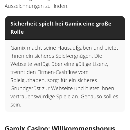
Auszeichnungen zu finden.
Sicherheit spielt bei Gamix eine große
Rolle
Gamix macht seine Hausaufgaben und bietet
Ihnen ein sicheres Spielvergnügen. Die
Webseite verfügt über eine gültige Lizenz,
trennt den Firmen-Cashflow vom
Spielguthaben, sorgt für ein sicheres
Grundgerüst zur Webseite und bietet Ihnen
vertrauenswürdige Spiele an. Genauso soll es
sein.
Gamix Casino: Willkommensbonus