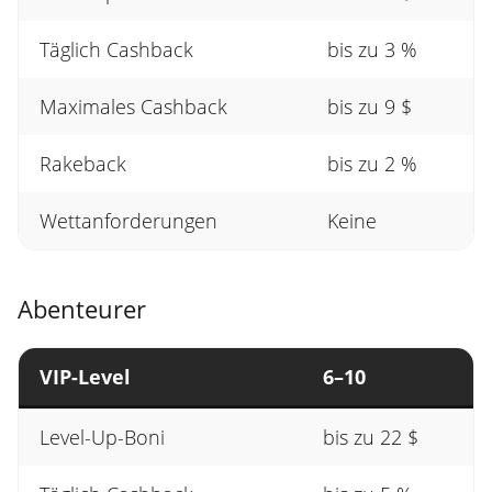
Täglich Cashback
bis zu 3 %
Maximales Cashback
bis zu 9 $
Rakeback
bis zu 2 %
Wettanforderungen
Keine
Abenteurer
VIP-Level
6–10
Level-Up-Boni
bis zu 22 $