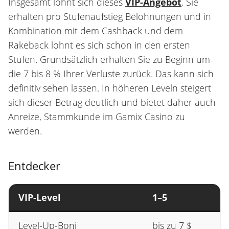
Insgesamt lohnt sich dieses
VIP-Angebot
. Sie
erhalten pro Stufenaufstieg Belohnungen und in
Kombination mit dem Cashback und dem
Rakeback lohnt es sich schon in den ersten
Stufen. Grundsätzlich erhalten Sie zu Beginn um
die 7 bis 8 % Ihrer Verluste zurück. Das kann sich
definitiv sehen lassen. In höheren Leveln steigert
sich dieser Betrag deutlich und bietet daher auch
Anreize, Stammkunde im Gamix Casino zu
werden.
Entdecker
VIP-Level
1–5
Level-Up-Boni
bis zu 7 $