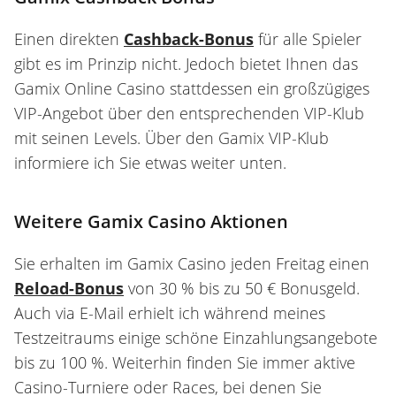
Einen direkten
Cashback-Bonus
für alle Spieler
gibt es im Prinzip nicht. Jedoch bietet Ihnen das
Gamix Online Casino stattdessen ein großzügiges
VIP-Angebot über den entsprechenden VIP-Klub
mit seinen Levels. Über den Gamix VIP-Klub
informiere ich Sie etwas weiter unten.
Weitere Gamix Casino Aktionen
Sie erhalten im Gamix Casino jeden Freitag einen
Reload-Bonus
von 30 % bis zu 50 € Bonusgeld.
Auch via E-Mail erhielt ich während meines
Testzeitraums einige schöne Einzahlungsangebote
bis zu 100 %. Weiterhin finden Sie immer aktive
Casino-Turniere oder Races, bei denen Sie