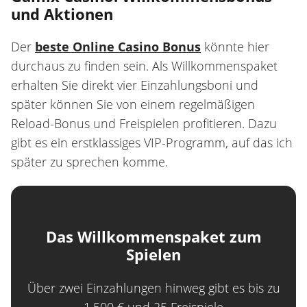
und Aktionen
Der
beste Online Casino Bonus
könnte hier
durchaus zu finden sein. Als Willkommenspaket
erhalten Sie direkt vier Einzahlungsboni und
später können Sie von einem regelmäßigen
Reload-Bonus und Freispielen profitieren. Dazu
gibt es ein erstklassiges VIP-Programm, auf das ich
später zu sprechen komme.
Das Willkommenspaket zum
Spielen
Über zwei Einzahlungen hinweg gibt es bis zu
1.500 € und 25 Freispiele