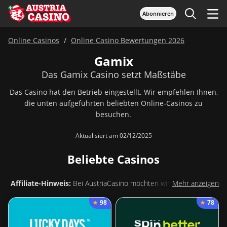
Abonnieren
Online Casinos
Online Casino Bewertungen 2026
Gamix
Das Gamix Casino setzt Maßstäbe
Das Casino hat den Betrieb eingestellt. Wir empfehlen Ihnen,
die unten aufgeführten beliebten Online-Casinos zu
besuchen.
Aktualisiert am 02/12/2025
Beliebte Casinos
Affiliate-Hinweis:
Bei AustriaCasino möchten wir Spielern dabei
Mehr anzeigen
helfen, die besten Casino-Angebote zu entdecken. Einige Links auf
98
78
unserer Website sind Affiliate-Links, für die wir eine Provision
erhalten, wenn Sie über diesen Link eine Einzahlung tätigen.