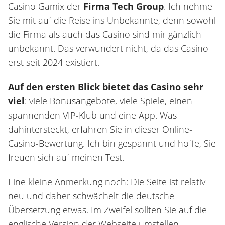
Casino Gamix der
Firma Tech Group
. Ich nehme
Sie mit auf die Reise ins Unbekannte, denn sowohl
die Firma als auch das Casino sind mir gänzlich
unbekannt. Das verwundert nicht, da das Casino
erst seit 2024 existiert.
Auf den ersten Blick bietet das Casino sehr
viel
: viele Bonusangebote, viele Spiele, einen
spannenden VIP-Klub und eine App. Was
dahintersteckt, erfahren Sie in dieser Online-
Casino-Bewertung. Ich bin gespannt und hoffe, Sie
freuen sich auf meinen Test.
Eine kleine Anmerkung noch: Die Seite ist relativ
neu und daher schwächelt die deutsche
Übersetzung etwas. Im Zweifel sollten Sie auf die
englische Version der Webseite umstellen,