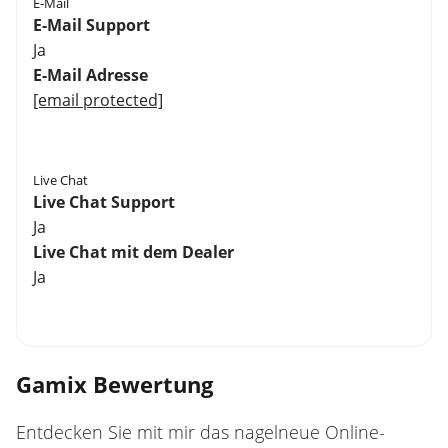
E-Mail
E-Mail Support
Ja
E-Mail Adresse
[email protected]
Live Chat
Live Chat Support
Ja
Live Chat mit dem Dealer
Ja
Gamix Bewertung
Entdecken Sie mit mir das nagelneue Online-