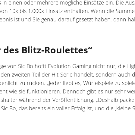
es in einen oder mehrere mögliche Einsätze ein. Die A
 von 10x bis 1.000x Einsatz enthalten. Wenn die Summ
ebnis ist und Sie genau darauf gesetzt haben, dann habe
 des Blitz-Roulettes“
ge von Sic Bo hofft Evolution Gaming nicht nur, die Lig
 den zweiten Teil der Hit-Serie handelt, sondern auch 
nlicht zu rücken. „Jeder liebt es, Würfelspiele zu spiel
eht wie sie funktionieren. Dennoch gibt es nur sehr wen
shalter während der Veröffentlichung. „Deshalb packe
Sic Bo, das bereits ein voller Erfolg ist, und die ‚kleine