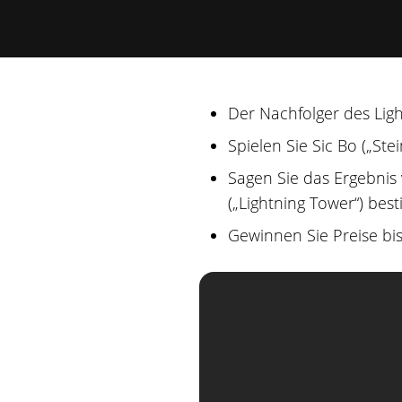
Der Nachfolger des Lig
Spielen Sie Sic Bo („Ste
Sagen Sie das Ergebni
(„Lightning Tower“) bes
Gewinnen Sie Preise bis