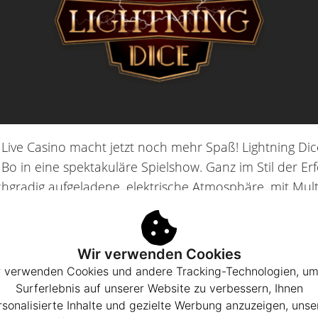
Live Casino macht jetzt noch mehr Spaß! Lightning Dic
c Bo in eine spektakuläre Spielshow. Ganz im Stil der E
chgradig aufgeladene, elektrische Atmosphäre, mit Mult
 und Gewinnen, die sich deutlich erhöhen können (bi
rig geworden? Lesen Sie sich unseren Testbericht durch
unktionen.
Wir verwenden Cookies
 verwenden Cookies und andere Tracking-Technologien, um
Surferlebnis auf unserer Website zu verbessern, Ihnen
Lightning Dice
rsonalisierte Inhalte und gezielte Werbung anzuzeigen, unse