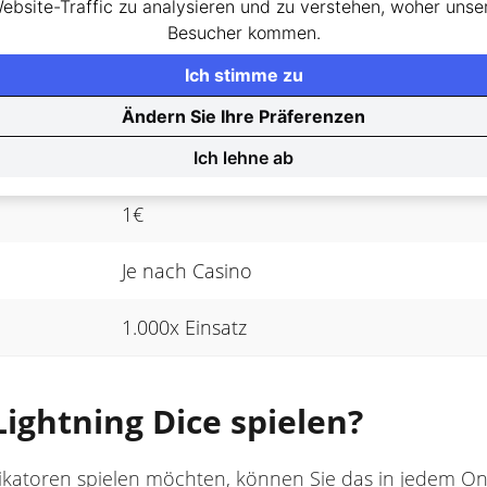
ebsite-Traffic zu analysieren und zu verstehen, woher unse
Evolution (ehemals Evolution Gaming)
Besucher kommen.
96,21% (max.)
Ich stimme zu
Ändern Sie Ihre Präferenzen
Würfelspiel (Sic Bo)
Multiplikatoren
Ich lehne ab
1€
Je nach Casino
1.000x Einsatz
ghtning Dice spielen?
likatoren spielen möchten, können Sie das in jedem
On