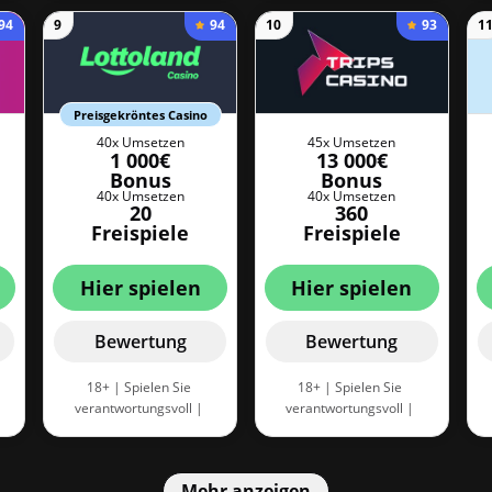
gelten
gelten
94
94
93
9
10
1
Preisgekröntes Casino
40x Umsetzen
45x Umsetzen
1 000€
13 000€
Bonus
Bonus
40x Umsetzen
40x Umsetzen
20
360
Freispiele
Freispiele
Hier spielen
Hier spielen
Bewertung
Bewertung
18+ | Spielen Sie
18+ | Spielen Sie
verantwortungsvoll |
verantwortungsvoll |
B
Gambleaware.org
|
AGB
Gambleaware.org
|
AGB
gelten
gelten
Mehr anzeigen