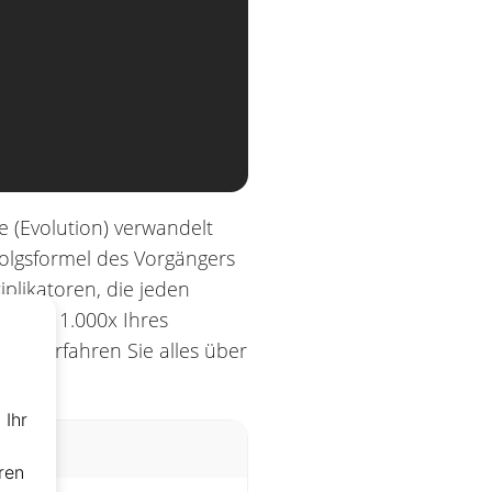
e (Evolution) verwandelt
rfolgsformel des Vorgängers
iplikatoren, die jeden
s zum 1.000x Ihres
 und erfahren Sie alles über
 Ihr
ren