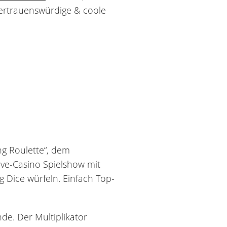
vertrauenswürdige & coole
ing Roulette“, dem
ive-Casino Spielshow mit
g Dice würfeln. Einfach Top-
nde. Der Multiplikator