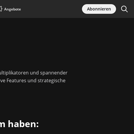
Abonnieren
Angebote
Multiplikatoren und spannender
ive Features und strategische
mm haben: