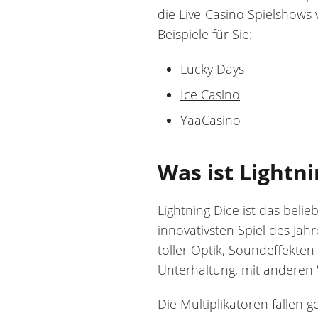
die Live-Casino Spielshows
Beispiele für Sie:
Lucky Days
Ice Casino
YaaCasino
Was ist Lightni
Lightning Dice ist das belie
innovativsten Spiel des Jah
toller Optik, Soundeffekten
Unterhaltung, mit anderen
Die Multiplikatoren fallen 