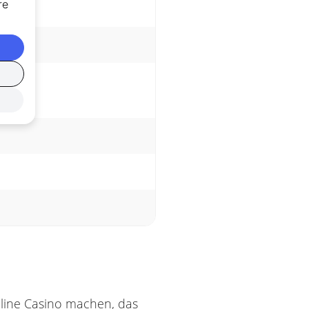
re
line Casino
machen, das