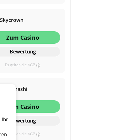
Skycrown
Zum Casino
Bewertung
Es gelten die AGB
Cashimashi
Zum Casino
 Ihr
Bewertung
ren
Es gelten die AGB