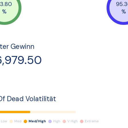
3.80
95.
%
%
ter Gewinn
,979.50
f Dead Volatilität
Low
Med
Med/High
High
V High
Extreme