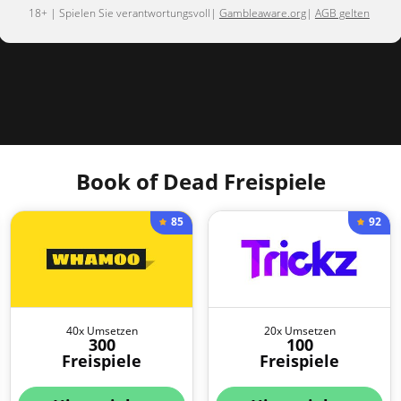
18+ | Spielen Sie verantwortungsvoll|
Gambleaware.org
|
AGB gelten
Book of Dead Freispiele
85
92
40x Umsetzen
20x Umsetzen
300
100
Freispiele
Freispiele