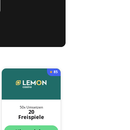
85
50x Umsetzen
20
Freispiele