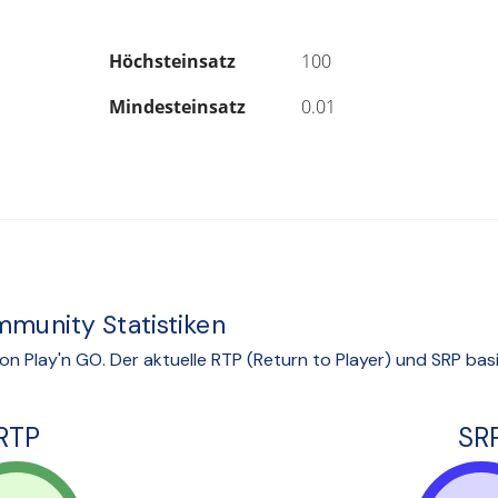
Höchsteinsatz
100
Mindesteinsatz
0.01
munity Statistiken
von Play'n GO. Der aktuelle RTP (Return to Player) und SRP bas
RTP
SR