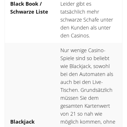
Black Book /
Leider gibt es
Schwarze Liste
tatsächlich mehr
schwarze Schafe unter
den Kunden als unter
den Casinos.
Nur wenige Casino-
Spiele sind so beliebt
wie Blackjack, sowohl
bei den Automaten als
auch bei den Live-
Tischen. Grundsätzlich
müssen Sie dem
gesamten Kartenwert
von 21 so nah wie
Blackjack
möglich kommen, ohne