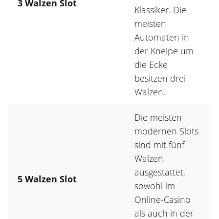
3 Walzen Slot
Klassiker. Die
meisten
Automaten in
der Kneipe um
die Ecke
besitzen drei
Walzen.
Die meisten
modernen Slots
sind mit fünf
Walzen
ausgestattet,
5 Walzen Slot
sowohl im
Online-Casino
als auch in der