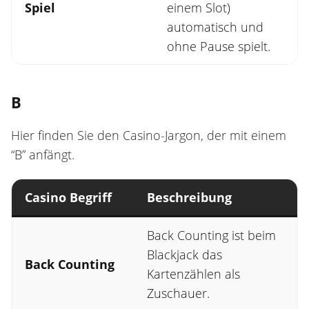
Spiel
einem Slot)
automatisch und
ohne Pause spielt.
B
Hier finden Sie den Casino-Jargon, der mit einem
“B” anfängt.
Casino Begriff
Beschreibung
Back Counting ist beim
Blackjack das
Back Counting
Kartenzählen als
Zuschauer.