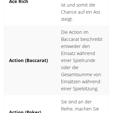
Ace Rich
ist und somit die
Chance auf ein Ass
steigt.
Die Action im
Baccarat beschreibt
entweder den
Einsatz während
Action (Baccarat)
einer Spielrunde
oder die
Gesamtsumme von
Einsätzen während
einer Spielsitzung.
Sie sind an der
Reihe, machen Sie
Action (Poker)