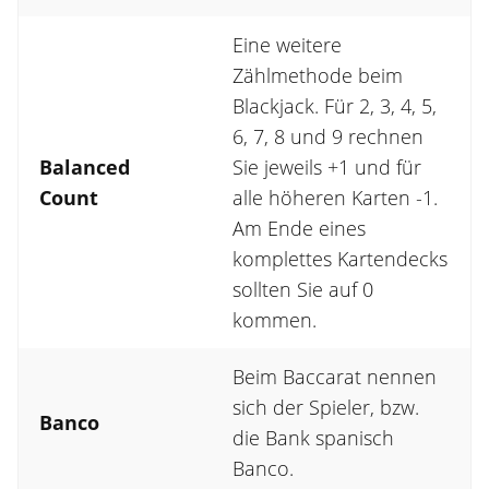
Eine weitere
Zählmethode beim
Blackjack. Für 2, 3, 4, 5,
6, 7, 8 und 9 rechnen
Balanced
Sie jeweils +1 und für
Count
alle höheren Karten -1.
Am Ende eines
komplettes Kartendecks
sollten Sie auf 0
kommen.
Beim Baccarat nennen
sich der Spieler, bzw.
Banco
die Bank spanisch
Banco.