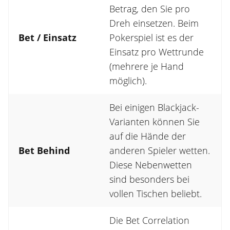
Betrag, den Sie pro
Dreh einsetzen. Beim
Bet / Einsatz
Pokerspiel ist es der
Einsatz pro Wettrunde
(mehrere je Hand
möglich).
Bei einigen Blackjack-
Varianten können Sie
auf die Hände der
Bet Behind
anderen Spieler wetten.
Diese Nebenwetten
sind besonders bei
vollen Tischen beliebt.
Die Bet Correlation