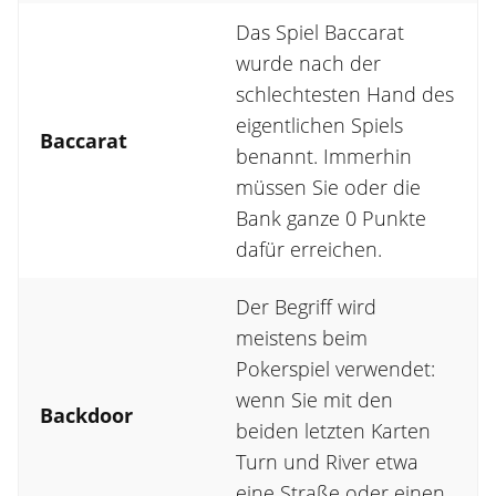
Das Spiel Baccarat
wurde nach der
schlechtesten Hand des
eigentlichen Spiels
Baccarat
benannt. Immerhin
müssen Sie oder die
Bank ganze 0 Punkte
dafür erreichen.
Der Begriff wird
meistens beim
Pokerspiel verwendet:
wenn Sie mit den
Backdoor
beiden letzten Karten
Turn und River etwa
eine Straße oder einen