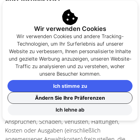
Verjährungsfrist
Soweit gesetzlich zulässig, müssen Ansprüche oder
Klagen im Zusammenhang mit diesen
Wir verwenden Cookies
Bedingungen oder AustriaCasino innerhalb eines
Wir verwenden Cookies und andere Tracking-
(1) Jahres ab Entstehung des Anspruchs erhoben
Technologien, um Ihr Surferlebnis auf unserer
werden; andernfalls sind sie dauerhaft
Website zu verbessern, Ihnen personalisierte Inhalte
ausgeschlossen.
und gezielte Werbung anzuzeigen, unseren Website-
Traffic zu analysieren und zu verstehen, woher
unsere Besucher kommen.
Freistellung
Ich stimme zu
Sie verpflichten sich uns, unsere verbundene
Ändern Sie Ihre Präferenzen
Unternehmen sowie unsere Führungskräfte,
Ich lehne ab
Mitarbeitende und Vertreter von sämtlichen
Ansprüchen, Schäden, Verlusten, Haftungen,
Kosten oder Ausgaben (einschließlich
angemessener Anwaltskosten) freizustellen, die