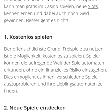
kann man gratis im Casino spielen, neue
Slots
kennenlernen und dabei auch noch Geld
gewinnen. Besser geht es nicht!
1. Kostenlos spielen
Der offensichtlichste Grund, Freispiele zu nutzen,
ist die Möglichkeit, kostenlos zu spielen. Spieler
können die aufregende Welt der Spielautomaten
erkunden, ohne ein finanzielles Risiko einzugehen.
Dies ermöglicht es ihnen, verschiedene Spiele
auszuprobieren und ihre Lieblingsautomaten zu
finden.
2. Neue Spiele entdecken