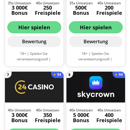
35x Umsetzen
40x Umsetzen
35x Umsetzen
40x Umsetzen
3 000€
250
500€
200
Bonus
Freispiele
Bonus
Freispiele
Hier spielen
Hier spielen
Bewertung
Bewertung
18+ | Spielen Sie
18+ | Spielen Sie
verantwortungsvoll |
verantwortungsvoll |
Gambleaware.org
|
AGB gelten
Gambleaware.org
|
AGB gelten
94
94
7
8
40x Umsetzen
40x Umsetzen
40x Umsetzen
40x Umsetzen
3 000€
350
5 000€
400
Bonus
Freispiele
Bonus
Freispiele