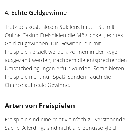
4. Echte Geldgewinne
Trotz des kostenlosen Spielens haben Sie mit
Online Casino Freispielen die Möglichkeit, echtes
Geld zu gewinnen. Die Gewinne, die mit
Freispielen erzielt werden, können in der Regel
ausgezahlt werden, nachdem die entsprechenden
Umsatzbedingungen erfüllt wurden. Somit bieten
Freispiele nicht nur Spaß, sondern auch die
Chance auf reale Gewinne.
Arten von Freispielen
Freispiele sind eine relativ einfach zu verstehende
Sache. Allerdings sind nicht alle Bonusse gleich