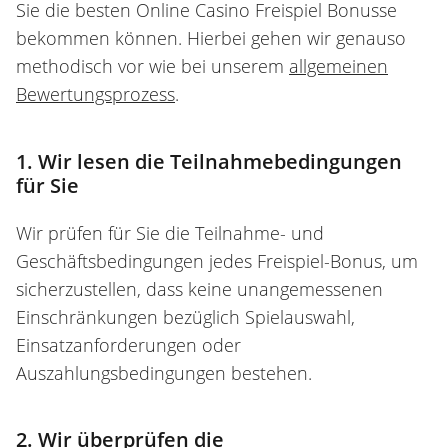
Sie die besten Online Casino Freispiel Bonusse
bekommen können. Hierbei gehen wir genauso
methodisch vor wie bei unserem
allgemeinen
Bewertungsprozess
.
1. Wir lesen die Teilnahmebedingungen
für Sie
Wir prüfen für Sie die Teilnahme- und
Geschäftsbedingungen jedes Freispiel-Bonus, um
sicherzustellen, dass keine unangemessenen
Einschränkungen bezüglich Spielauswahl,
Einsatzanforderungen oder
Auszahlungsbedingungen bestehen.
2. Wir überprüfen die