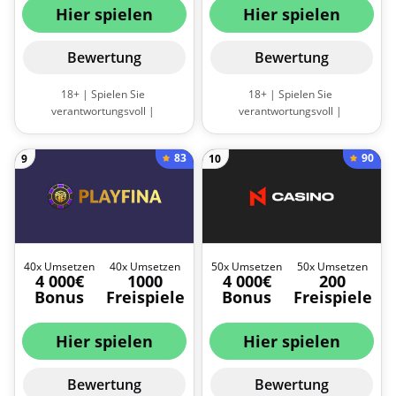
Hier spielen
Hier spielen
Bewertung
Bewertung
18+ | Spielen Sie
18+ | Spielen Sie
verantwortungsvoll |
verantwortungsvoll |
Gambleaware.org
|
AGB gelten
Gambleaware.org
|
AGB gelten
83
90
9
10
40x Umsetzen
40x Umsetzen
50x Umsetzen
50x Umsetzen
4 000€
1000
4 000€
200
Bonus
Freispiele
Bonus
Freispiele
Hier spielen
Hier spielen
Bewertung
Bewertung