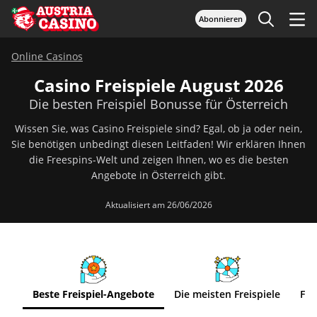
Abonnieren
Online Casinos
Casino Freispiele August 2026
Die besten Freispiel Bonusse für Österreich
Wissen Sie, was Casino Freispiele sind? Egal, ob ja oder nein,
Sie benötigen unbedingt diesen Leitfaden! Wir erklären Ihnen
die Freespins-Welt und zeigen Ihnen, wo es die besten
Angebote in Österreich gibt.
Aktualisiert am 26/06/2026
Beste Freispiel-Angebote
Die meisten Freispiele
Fre