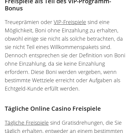
Freispiele als Teil des VIP-Programm-
Bonus
Treueprämien oder
VIP-Freispiele
sind eine
Möglichkeit, Boni ohne Einzahlung zu erhalten,
obwohl einige sie nicht als solche betrachten, da
sie nicht Teil eines Willkommenspakets sind.
Dennoch entsprechen sie der Definition von Boni
ohne Einzahlung, da sie keine Einzahlung
erfordern. Diese Boni werden vergeben, wenn
bestimmte Wettziele erreicht oder Aufgaben als
Echtgeld-Kunde erfüllt werden.
Tägliche Online Casino Freispiele
Tägliche Freispiele
sind Gratisdrehungen, die Sie
täglich erhalten, entweder an einem bestimmten