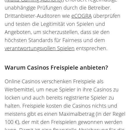
unabhängige Prüfungen durch die Betreiber.
Drittanbieter-Auditoren wie
eCOGRA
überprüfen
und testen die Legitimität von Spielen und
Angeboten, um sicherzustellen, dass sie den
höchsten Standards für Fairness und dem
verantwortungsvollen Spielen
entsprechen.
Warum Casinos Freispiele anbieten?
Online Casinos verschenken Freispiele als
Werbemittel, um neue Spieler in ihre Casinos zu
locken und auch bereits registrierte Spieler zu
halten. Freispiele kosten die Casinos nichts und
meistens gibt es einen Maximalbetrag (in der Regel
100 €), der mit den Freispielen gewonnen werden
kann. Damit ist eine finanzielle Absicherung für die