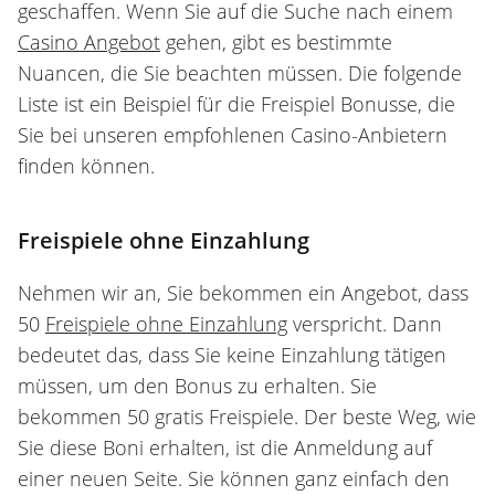
geschaffen. Wenn Sie auf die Suche nach einem
Casino Angebot
gehen, gibt es bestimmte
Nuancen, die Sie beachten müssen. Die folgende
Liste ist ein Beispiel für die Freispiel Bonusse, die
Sie bei unseren empfohlenen Casino-Anbietern
finden können.
Freispiele ohne Einzahlung
Nehmen wir an, Sie bekommen ein Angebot, dass
50
Freispiele ohne Einzahlung
verspricht. Dann
bedeutet das, dass Sie keine Einzahlung tätigen
müssen, um den Bonus zu erhalten. Sie
bekommen 50 gratis Freispiele. Der beste Weg, wie
Sie diese Boni erhalten, ist die Anmeldung auf
einer neuen Seite. Sie können ganz einfach den