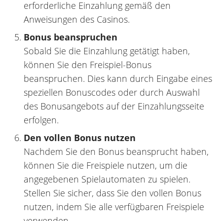
erforderliche Einzahlung gemäß den
Anweisungen des Casinos.
Bonus beanspruchen
Sobald Sie die Einzahlung getätigt haben,
können Sie den Freispiel-Bonus
beanspruchen. Dies kann durch Eingabe eines
speziellen Bonuscodes oder durch Auswahl
des Bonusangebots auf der Einzahlungsseite
erfolgen.
Den vollen Bonus nutzen
Nachdem Sie den Bonus beansprucht haben,
können Sie die Freispiele nutzen, um die
angegebenen Spielautomaten zu spielen.
Stellen Sie sicher, dass Sie den vollen Bonus
nutzen, indem Sie alle verfügbaren Freispiele
verwenden.