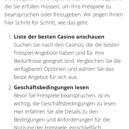
die Sie erfüllen müssen, um Ihre Freispiele zu
beanspruchen oder freizugeben. Wir zeigen Ihnen
hier Schritt für Schritt, wie das geht:
Liste der besten Casino anschauen
Suchen Sie nach den Casinos, die die besten
Freispiel-Angebote haben und für Ihre
Bedürfnisse geeignet sind. Vergleichen Sie die
verfügbaren Optionen und wählen Sie das
beste Angebot für sich aus.
Geschäftsbedingungen lesen
Bevor Sie Freispiele beanspruchen, ist es
wichtig, die Geschäftsbedingungen zu lesen.
Hier erfahren Sie alle Details zu den
Bedingungen und Anforderungen für die
Nutzung der Freispiele, einschließlich