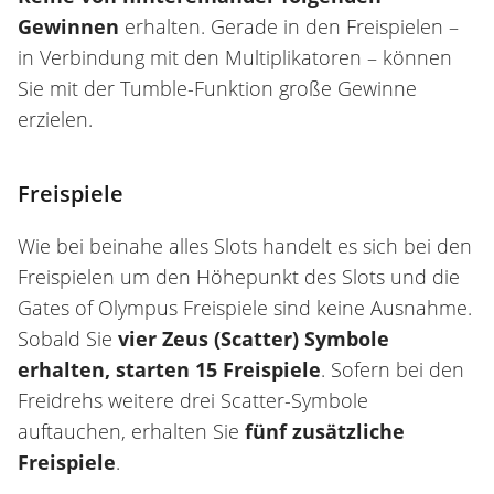
Gewinnen
erhalten. Gerade in den Freispielen –
in Verbindung mit den Multiplikatoren – können
Sie mit der Tumble-Funktion große Gewinne
erzielen.
Freispiele
Wie bei beinahe alles Slots handelt es sich bei den
Freispielen um den Höhepunkt des Slots und die
Gates of Olympus Freispiele sind keine Ausnahme.
Sobald Sie
vier Zeus (Scatter) Symbole
erhalten, starten 15 Freispiele
. Sofern bei den
Freidrehs weitere drei Scatter-Symbole
auftauchen, erhalten Sie
fünf zusätzliche
Freispiele
.