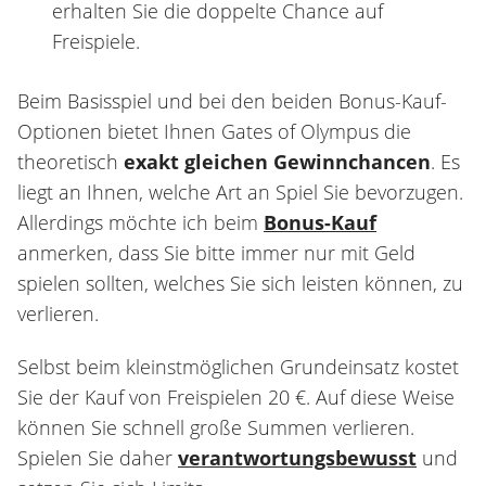
erhalten Sie die doppelte Chance auf
Freispiele.
Beim Basisspiel und bei den beiden Bonus-Kauf-
Optionen bietet Ihnen Gates of Olympus die
theoretisch
exakt gleichen Gewinnchancen
. Es
liegt an Ihnen, welche Art an Spiel Sie bevorzugen.
Allerdings möchte ich beim
Bonus-Kauf
anmerken, dass Sie bitte immer nur mit Geld
spielen sollten, welches Sie sich leisten können, zu
verlieren.
Selbst beim kleinstmöglichen Grundeinsatz kostet
Sie der Kauf von Freispielen 20 €. Auf diese Weise
können Sie schnell große Summen verlieren.
Spielen Sie daher
verantwortungsbewusst
und