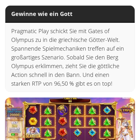
Gewinne wie ein Gott
Pragmatic Play schickt Sie mit Gates of
Olympus zu in die griechische Götter-Welt.
Spannende Spielmechaniken treffen auf ein
großartiges Szenario. Sobald Sie den Berg
Olympus erklimmen, zieht Sie die göttliche
Action schnell in den Bann. Und einen
starken RTP von 96,50 % gibt es on top!