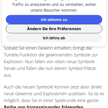
Tumble-Funktion
Traffic zu analysieren und zu verstehen, woher
unsere Besucher kommen.
Einige Slots von Pragmatic Play bieten Ihnen diese
Ich stimme zu
spannende Spielmechanik. Das Tumble-Feature
Ändern Sie Ihre Präferenzen
gibt es auch in Kombination mit dem Dream Drop
Jackpot wie bei
Temple Tumble 2 Dream Drop
.
Ich lehne ab
Sobald Sie einen Gewinn erhalten, bringt die
Tumble-Funktion die gewinnenden Symbole zur
Explosion. Nun fallen von oben neue Symbole
herab und füllen die nun leeren Symbol-Plätze
aus.
Auch die neuen Symbole können jetzt aber direkt
neue Gewinne und Explosionen auslösen. So ist es
möglich, dass Sie in einer Spielrunde eine ganze
Reihe von hintereinander folgenden