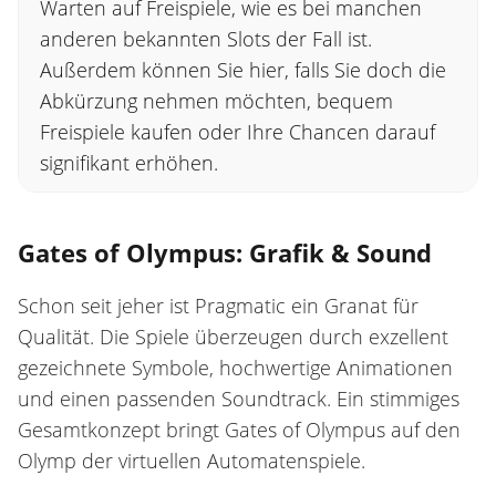
Warten auf Freispiele, wie es bei manchen
anderen bekannten Slots der Fall ist.
Außerdem können Sie hier, falls Sie doch die
Abkürzung nehmen möchten, bequem
Freispiele kaufen oder Ihre Chancen darauf
signifikant erhöhen.
Gates of Olympus: Grafik & Sound
Schon seit jeher ist Pragmatic ein Granat für
Qualität. Die Spiele überzeugen durch exzellent
gezeichnete Symbole, hochwertige Animationen
und einen passenden Soundtrack. Ein stimmiges
Gesamtkonzept bringt Gates of Olympus auf den
Olymp der virtuellen Automatenspiele.