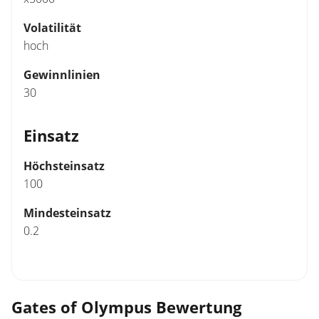
Volatilität
hoch
Gewinnlinien
30
Einsatz
Höchsteinsatz
100
Mindesteinsatz
0.2
Gates of Olympus Bewertung