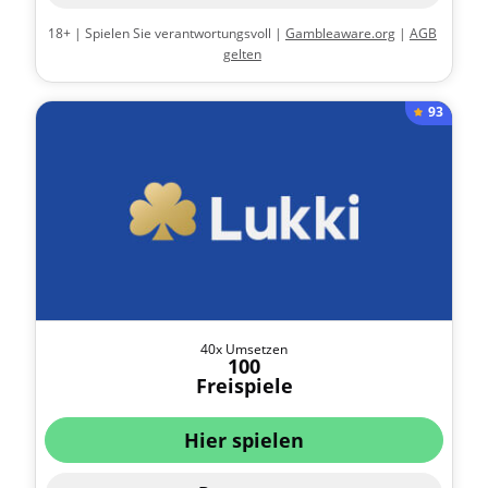
18+ | Spielen Sie verantwortungsvoll |
Gambleaware.org
|
AGB
gelten
93
40x Umsetzen
100
Freispiele
Hier spielen