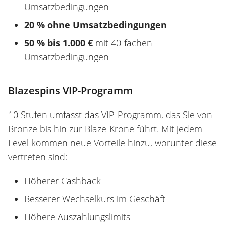
Umsatzbedingungen
20 % ohne Umsatzbedingungen
50 % bis 1.000 €
mit 40-fachen
Umsatzbedingungen
Blazespins VIP-Programm
10 Stufen umfasst das
VIP-Programm
, das Sie von
Bronze bis hin zur Blaze-Krone führt. Mit jedem
Level kommen neue Vorteile hinzu, worunter diese
vertreten sind:
Höherer Cashback
Besserer Wechselkurs im Geschäft
Höhere Auszahlungslimits