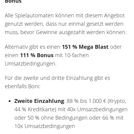
Bonus
.
Alle Spielautomaten können mit diesem Angebot
genutzt werden, dass nur einmal gesetzt werden
muss, bevor Gewinne ausgezahlt werden können.
Alternativ gibt es einen
151 % Mega Blast
oder
einen
111 % Bonus
mit 10-fachen
Umsatzbedingungen.
Für die zweite und dritte Einzahlung gibt es
ebenfalls Boni:
Zweite Einzahlung
: 88 % bis 1.000 € (Krypto,
44 % Kreditkarte) mit 40x Umsatzbedingungen
oder 50 % ohne Bedingungen oder 66 % mit
10x Umsatzbedingungen