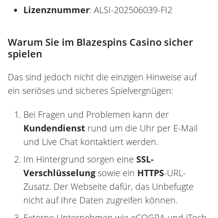
Lizenznummer
: ALSI-202506039-FI2
Warum Sie im Blazespins Casino sicher
spielen
Das sind jedoch nicht die einzigen Hinweise auf
ein seriöses und sicheres Spielvergnügen:
Bei Fragen und Problemen kann der
Kundendienst
rund um die Uhr per E-Mail
und Live Chat kontaktiert werden.
Im Hintergrund sorgen eine
SSL-
Verschlüsselung
sowie ein
HTTPS
-URL-
Zusatz. Der Webseite dafür, das Unbefugte
nicht auf Ihre Daten zugreifen können.
Externe Unternehmen wie
eCOGRA
und
iTech