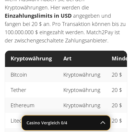
Kryptowährungen. Hier werden die
Einzahlungslimits in USD
angegeben und
fangen bei 20 $ an. Pro Transaktion können bis zu
100.000.000 $ eingezahlt werden. Match2Pay ist
der zwischengeschaltete Zahlungsanbieter.
Kryptowährung
Art
Mindes
Bitcoin
Kryptowährung
20 $
Tether
Kryptowährung
20 $
Ethereum
Kryptowährung
20 $
Litecoin
Kryptowährung
20 $
Casino Vergleich
0
/4