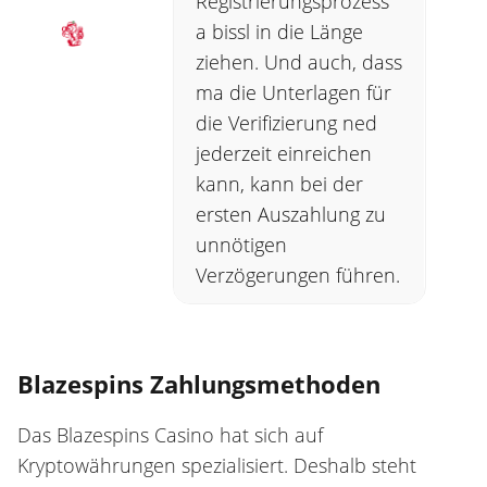
Registrierungsprozess
a bissl in die Länge
ziehen. Und auch, dass
ma die Unterlagen für
die Verifizierung ned
jederzeit einreichen
kann, kann bei der
ersten Auszahlung zu
unnötigen
Verzögerungen führen.
Blazespins Zahlungsmethoden
Das Blazespins Casino hat sich auf
Kryptowährungen spezialisiert. Deshalb steht