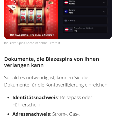
Ihr Blaze Spins Konto ist schnell erstellt
Dokumente, die Blazespins von Ihnen
verlangen kann
Sobald es notwendig ist, können Sie die
Dokumente
für die Kontoverifizierung einreichen:
Identitätsnachweis
: Reisepass oder
Führerschein.
Adressnachweis
: Strom-, Gas-,