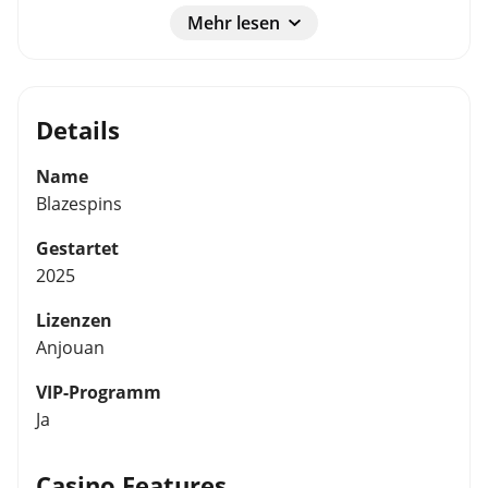
Mehr lesen
Details
Name
Blazespins
Gestartet
2025
Lizenzen
Anjouan
VIP-Programm
Ja
Casino Features