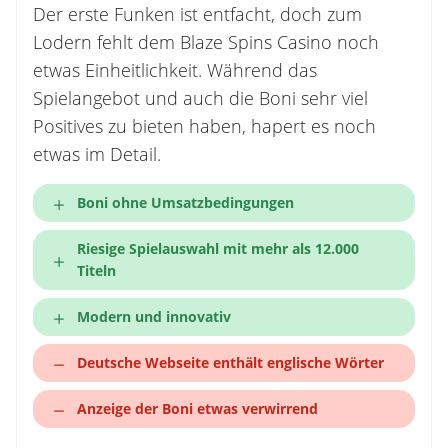
Der erste Funken ist entfacht, doch zum
Lodern fehlt dem Blaze Spins Casino noch
etwas Einheitlichkeit. Während das
Spielangebot und auch die Boni sehr viel
Positives zu bieten haben, hapert es noch
etwas im Detail.
Boni ohne Umsatzbedingungen
Riesige Spielauswahl mit mehr als 12.000
Titeln
Modern und innovativ
Deutsche Webseite enthält englische Wörter
Anzeige der Boni etwas verwirrend