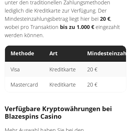
unter den traditionellen Zahlungsmethoden
lediglich die Kreditkarte zur Verfügung. Der
Mindesteinzahlungsbetrag liegt hier bei
20 €
,
wobei pro Transaktion
bis zu 1.000 €
eingezahlt
werden können.
Methode
Art
Mindesteinzahl
Visa
Kreditkarte
20 €
Mastercard
Kreditkarte
20 €
Verfügbare Kryptowährungen bei
Blazespins Casino
Mehr Auswahl haben Sie bei den