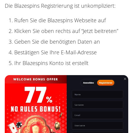
Die Blazespins Registrierung ist unkompliziert:
Rufen Sie die Blazespins Webseite auf
Klicken Sie oben rechts auf “Jetzt beitreten”
Geben Sie die benötigten Daten an
Bestätigen Sie Ihre E-Mail-Adresse
Ihr Blazespins Konto ist erstellt