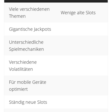
Viele verschiedenen
Wenige alte Slots
Themen
Gigantische Jackpots
Unterschiedliche
Spielmechaniken
Verschiedene
Volatilitäten
Für mobile Geräte
optimiert
Ständig neue Slots