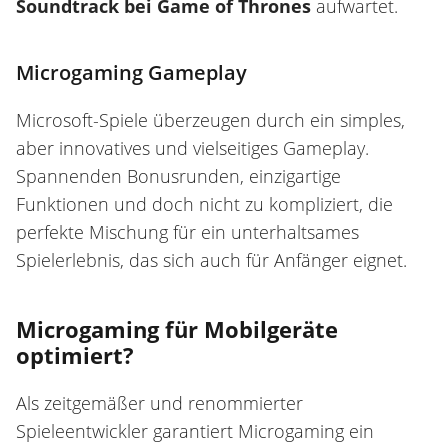
Soundtrack bei Game of Thrones
aufwartet.
Microgaming Gameplay
Microsoft-Spiele überzeugen durch ein simples,
aber innovatives und vielseitiges Gameplay.
Spannenden Bonusrunden, einzigartige
Funktionen und doch nicht zu kompliziert, die
perfekte Mischung für ein unterhaltsames
Spielerlebnis, das sich auch für Anfänger eignet.
Microgaming für Mobilgeräte
optimiert?
Als zeitgemäßer und renommierter
Spieleentwickler garantiert Microgaming ein