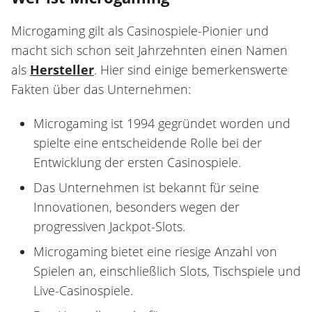
Microgaming gilt als Casinospiele-Pionier und
macht sich schon seit Jahrzehnten einen Namen
als
Hersteller
. Hier sind einige bemerkenswerte
Fakten über das Unternehmen:
Microgaming ist 1994 gegründet worden und
spielte eine entscheidende Rolle bei der
Entwicklung der ersten Casinospiele.
Das Unternehmen ist bekannt für seine
Innovationen, besonders wegen der
progressiven Jackpot-Slots.
Microgaming bietet eine riesige Anzahl von
Spielen an, einschließlich Slots, Tischspiele und
Live-Casinospiele.