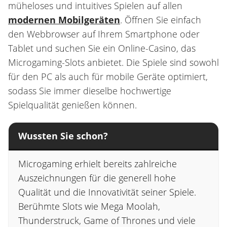
müheloses und intuitives Spielen auf allen
modernen Mobilgeräten
. Öffnen Sie einfach
den Webbrowser auf Ihrem Smartphone oder
Tablet und suchen Sie ein Online-Casino, das
Microgaming-Slots anbietet. Die Spiele sind sowohl
für den PC als auch für mobile Geräte optimiert,
sodass Sie immer dieselbe hochwertige
Spielqualität genießen können.
Wussten Sie schon?
Microgaming erhielt bereits zahlreiche
Auszeichnungen für die generell hohe
Qualität und die Innovativität seiner Spiele.
Berühmte Slots wie Mega Moolah,
Thunderstruck, Game of Thrones und viele