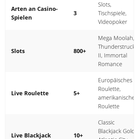
Slots,
Arten an Casino-
3
Tischspiele,
Spielen
Videopoker
Mega Moolah,
Thunderstruck
Slots
800+
II, Immortal
Romance
Europäisches
Roulette,
Live Roulette
5+
amerikanisches
Roulette
Classic
Blackjack Gold,
Live Blackjack
10+