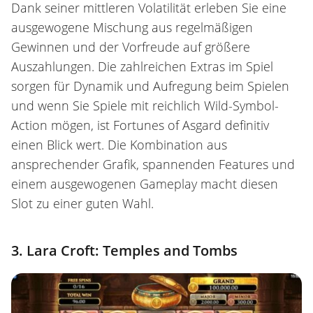
Dank seiner mittleren Volatilität erleben Sie eine
ausgewogene Mischung aus regelmäßigen
Gewinnen und der Vorfreude auf größere
Auszahlungen. Die zahlreichen Extras im Spiel
sorgen für Dynamik und Aufregung beim Spielen
und wenn Sie Spiele mit reichlich Wild-Symbol-
Action mögen, ist Fortunes of Asgard definitiv
einen Blick wert. Die Kombination aus
ansprechender Grafik, spannenden Features und
einem ausgewogenen Gameplay macht diesen
Slot zu einer guten Wahl.
3. Lara Croft: Temples and Tombs