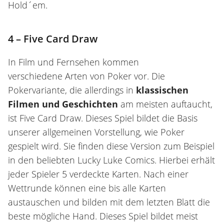
Hold´em.
4 – Five Card Draw
In Film und Fernsehen kommen
verschiedene Arten von Poker vor. Die
Pokervariante, die allerdings in
klassischen
Filmen und Geschichten
am meisten auftaucht,
ist Five Card Draw. Dieses Spiel bildet die Basis
unserer allgemeinen Vorstellung, wie Poker
gespielt wird. Sie finden diese Version zum Beispiel
in den beliebten Lucky Luke Comics. Hierbei erhält
jeder Spieler 5 verdeckte Karten. Nach einer
Wettrunde können eine bis alle Karten
austauschen und bilden mit dem letzten Blatt die
beste mögliche Hand. Dieses Spiel bildet meist