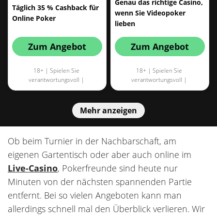
Genau das richtige Casino,
Täglich 35 % Cashback für
wenn Sie Videopoker
Online Poker
lieben
Zum Angebot
Zum Angebot
18+ | Spielen Sie
18+ | Spielen Sie
verantwortungsvoll |
verantwortungsvoll |
Gambleaware.org
|
AGB gelten
Gambleaware.org
|
AGB gelten
Mehr anzeigen
Ob beim Turnier in der Nachbarschaft, am
eigenen Gartentisch oder aber auch online im
Live-Casino
, Pokerfreunde sind heute nur
Minuten von der nächsten spannenden Partie
entfernt. Bei so vielen Angeboten kann man
allerdings schnell mal den Überblick verlieren. Wir