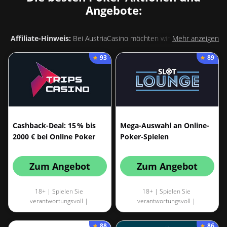
Angebote:
Affiliate-Hinweis:
Bei AustriaCasino möchten wir Spielern dabei
Mehr anzeigen
helfen, die besten Casino-Angebote zu entdecken. Einige Links auf
93
89
unserer Website sind Affiliate-Links, für die wir eine Provision
erhalten, wenn Sie über diesen Link eine Einzahlung tätigen.
Dadurch entstehen für Sie keine zusätzlichen Kosten.
Cashback-Deal: 15 % bis
Mega-Auswahl an Online-
2000 € bei Online Poker
Poker-Spielen
Zum Angebot
Zum Angebot
18+ | Spielen Sie
18+ | Spielen Sie
verantwortungsvoll |
verantwortungsvoll |
Gambleaware.org
|
AGB gelten
Gambleaware.org
|
AGB gelten
88
86