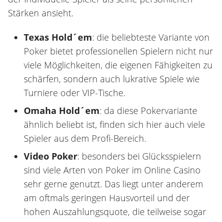
Stärken ansieht.
Texas Hold´em
: die beliebteste Variante von
Poker bietet professionellen Spielern nicht nur
viele Möglichkeiten, die eigenen Fähigkeiten zu
schärfen, sondern auch lukrative Spiele wie
Turniere oder VIP-Tische.
Omaha Hold´em
: da diese Pokervariante
ähnlich beliebt ist, finden sich hier auch viele
Spieler aus dem Profi-Bereich.
Video Poker
: besonders bei Glücksspielern
sind viele Arten von Poker im Online Casino
sehr gerne genutzt. Das liegt unter anderem
am oftmals geringen Hausvorteil und der
hohen Auszahlungsquote, die teilweise sogar