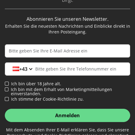
Abonnieren Sie unseren Newsletter.
Erhalten Sie die neuesten Nachrichten und Einblicke direkt in
Ihren Posteingang.
+43
Ich bin über 18 Jahre alt.
Ich bin mit dem Erhalt von Marketingmitteilungen
einverstanden.
Ich stimme der Cookie-Richtlinie zu.
Anmelden
Mit dem Absenden Ihrer E-Mail erklären Sie, dass Sie unsere