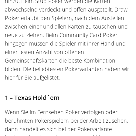
hinzu. Beim Stud Poker werden die Karten
abwechselnd verdeckt und offen ausgeteilt. Draw
Poker erlaubt den Spielern, nach dem Austeilen
zwischen einer und allen Karten zu tauschen und
neue zu ziehen. Beim Community Card Poker
hingegen müssen die Spieler mit ihrer Hand und
einer festen Anzahl von offenen
Gemeinschaftskarten die beste Kombination
bilden. Die beliebtesten Pokervarianten haben wir
hier für Sie aufgelistet.
1 – Texas Hold´em
Wenn Sie im Fernsehen Poker verfolgen oder
berühmten Pokerspielern bei der Arbeit zusehen,
dann handelt es sich bei der Pokervariante