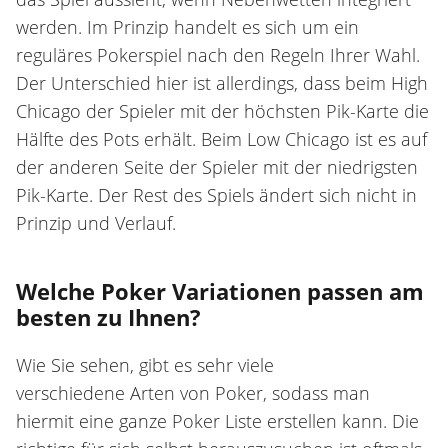
werden. Im Prinzip handelt es sich um ein
reguläres Pokerspiel nach den Regeln Ihrer Wahl.
Der Unterschied hier ist allerdings, dass beim High
Chicago der Spieler mit der höchsten Pik-Karte die
Hälfte des Pots erhält. Beim Low Chicago ist es auf
der anderen Seite der Spieler mit der niedrigsten
Pik-Karte. Der Rest des Spiels ändert sich nicht in
Prinzip und Verlauf.
Welche Poker Variationen passen am
besten zu Ihnen?
Wie Sie sehen, gibt es sehr viele
verschiedene Arten von Poker, sodass man
hiermit eine ganze Poker Liste erstellen kann. Die