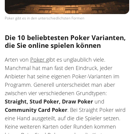
Poker gibt es in den unterschiedlichsten Formen
Die 10 beliebtesten Poker Varianten,
die Sie online spielen können
Arten von
Poker
gibt es unglaublich viele.
Manchmal hat man fast den Eindruck, jeder
Anbieter hat seine eigenen Poker-Varianten im
Programm. Generell unterscheidet man aber
zwischen vier verschiedenen Grundtypen:
Straight, Stud Poker, Draw Poker
und
Community Card Poker
. Bei Straight Poker wird
eine Hand ausgeteilt, auf die die Spieler setzen.
Keine weiteren Karten oder Runden kommen