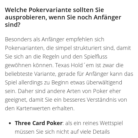
Welche Pokervariante sollten Sie
ausprobieren, wenn Sie noch Anfänger
sind?
Besonders als Anfänger empfehlen sich
Pokervarianten, die simpel strukturiert sind, damit
Sie sich an die Regeln und den Spielfluss
gewöhnen können. Texas Hold´em ist zwar die
beliebteste Variante, gerade für Anfänger kann das
Spiel allerdings zu Beginn etwas überwältigend
sein. Daher sind andere Arten von Poker eher
geeignet, damit Sie ein besseres Verständnis von
den Kartenwerten erhalten.
Three Card Poker
: als ein reines Wettspiel
müssen Sie sich nicht auf viele Details