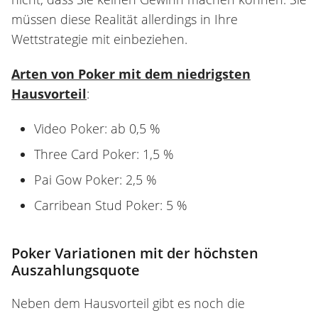
müssen diese Realität allerdings in Ihre
Wettstrategie mit einbeziehen.
Arten von Poker
mit dem niedrigsten
Hausvorteil
:
Video Poker: ab 0,5 %
Three Card Poker: 1,5 %
Pai Gow Poker: 2,5 %
Carribean Stud Poker: 5 %
Poker Variationen mit der höchsten
Auszahlungsquote
Neben dem Hausvorteil gibt es noch die