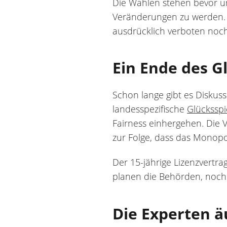
Die Wahlen stehen bevor un
Veränderungen zu werden. Bi
ausdrücklich verboten noch 
Ein Ende des G
Schon lange gibt es Diskus
landesspezifische
Glücksspi
Fairness einhergehen. Die 
zur Folge, dass das Monopol
Der 15-jährige Lizenzvertr
planen die Behörden, noch
Die Experten ä