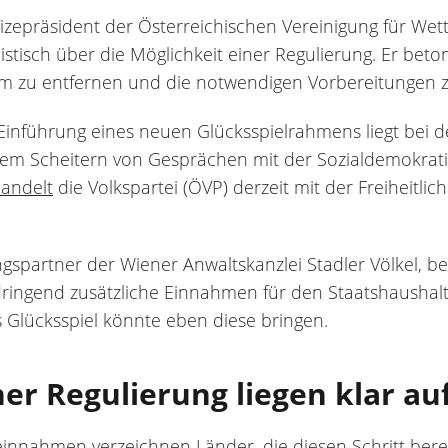
Vizepräsident der Österreichischen Vereinigung für Wet
stisch über die Möglichkeit einer Regulierung. Er beton
m zu entfernen und die notwendigen Vorbereitungen z
 Einführung eines neuen Glücksspielrahmens liegt be
dem Scheitern von Gesprächen mit der Sozialdemokrati
handelt
die Volkspartei (ÖVP) derzeit mit der Freiheitlic
gspartner der Wiener Anwaltskanzlei Stadler Völkel, be
dringend zusätzliche Einnahmen für den Staatshaushalt 
s Glücksspiel könnte eben diese bringen.
ner Regulierung liegen klar a
innahmen verzeichnen Länder, die diesen Schritt berei