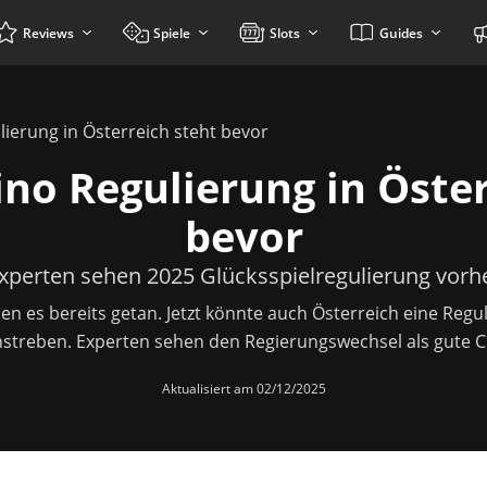
Reviews
Spiele
Slots
Guides
lierung in Österreich steht bevor
ino Regulierung in Öster
bevor
xperten sehen 2025 Glücksspielregulierung vorh
en es bereits getan. Jetzt könnte auch Österreich eine Regu
nstreben. Experten sehen den Regierungswechsel als gute C
Aktualisiert am 02/12/2025