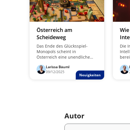
Österreich am
Wie
Scheideweg
Inte
Casi
Das Ende des Glücksspiel-
Die I
revo
Monopols scheint in
Intel
Österreich eine unendliche
berei
Geschichte zu sein. Immer
der O
Larissa Bäuml
wieder kommt das Thema auf,
Öster
09/12/2025
ohne Änderungen für die
erheb
Neuigkeiten
Glücksspielregulierung mit
von 
sich zu bringen. Auch wir
Casi
haben auf AustriaCasino
perso
bereits einige Male darüber
schaf
berichtet. Diesmal könnte es
erhöh
tatsächlich so weit sein. In
ihre
diesem Artikel sehen wir uns
Das g
Autor
die Hintergründe, eine
hat 
mögliche Umsetzung der
als S
Reform sowie aktuelle