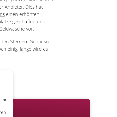
r Anbieter. Dies hat
ens
einen erhöhten
plätze geschaffen und
 Geldwäsche vor.
n den Sternen. Genauso
ch einig: lange wird es
 Ihr
ren