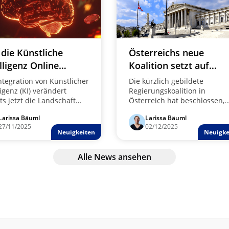
 die Künstliche
Österreichs neue
lligenz Online
Koalition setzt auf
nos in Österreich
Fortführung des
ntegration von Künstlicher
Die kürzlich gebildete
lutioniert
Glücksspielmonopols
ligenz (KI) verändert
Regierungskoalition in
ts jetzt die Landschaft
Österreich hat beschlossen,
nline Casinos in
das bestehende
Larissa Bäuml
Larissa Bäuml
reich sowie weltweit
Glücksspielmonopol
27/11/2025
02/12/2025
lich. Durch den Einsatz
aufrechtzuerhalten und eine
Neuigkeiten
Neuigke
KI-Technologien können
unabhängige
no-Betreiber
Glücksspielbehörde zu
Alle News ansehen
nalisierte Spielerlebnisse
etablieren. Diese
fen, die Sicherheit
Entscheidung beeinflusst die
en und die Effizienz
Zukunft des Online Casino
r Unternehmen steigern.
Marktes im Land maßgeblich
eschieht bereits jetzt und
auch Auswirkungen auf Sie
pieler.