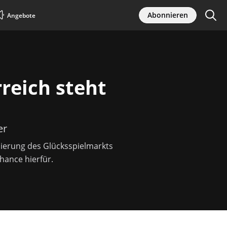
Abonnieren
Angebote
reich steht
er
lierung des Glücksspielmarkts
hance hierfür.