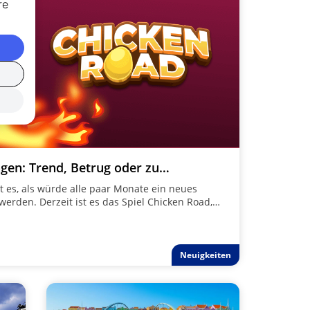
re
gen: Trend, Betrug oder zu
t es, als würde alle paar Monate ein neues
erden. Derzeit ist es das Spiel Chicken Road,
nline Casino wird es als Crash Game angeboten
es sich hierbei um einen Fake oder gar Betrug
uf den Grund gegangen. In diesem Artikel
sönliche Chicken Road Erfahrung genauso
Neuigkeiten
 Fakten.