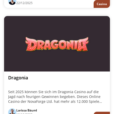
22/12/2025
Casino
bereit, dem Big Lebowski auf den Zahn zu fühlen?
Dragonia
Seit 2025 können Sie sich im Dragonia Casino auf die
Jagd nach feurigen Gewinnen begeben. Dieses Online
Casino der NovaForge Ltd. hat mehr als 12.000 Spiele
und abwechslungsreiche Boni zu bieten. In dieser
Larissa Bäuml
Bewertung erfahren Sie alle wichtigen Informationen, so