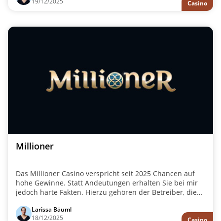
19/12/2025
Casino
zum Beispiel auch, dass eine Lizenz aus Anjouan
vorliegt.
Millioner
Das Millioner Casino verspricht seit 2025 Chancen auf
hohe Gewinne. Statt Andeutungen erhalten Sie bei mir
jedoch harte Fakten. Hierzu gehören der Betreiber, die
Lumina Holdings Limitada, und die Lizenz aus Costa
Larissa Bäuml
Rica. Lesen Sie weiter, um alle wichtigen Informationen
18/12/2025
Casino
über dieses vielversprechende Online Casino zu