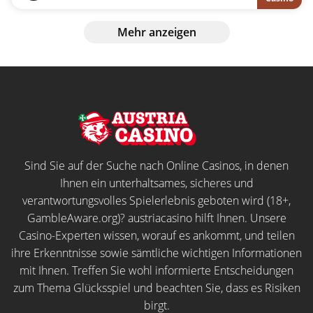
erfahren.
Mehr anzeigen
Sind Sie auf der Suche nach Online Casinos, in denen
Ihnen ein unterhaltsames, sicheres und
verantwortungsvolles Spielerlebnis geboten wird (18+,
GambleAware.org
)? austriacasino hilft Ihnen. Unsere
Casino-Experten wissen, worauf es ankommt, und teilen
ihre Erkenntnisse sowie sämtliche wichtigen Informationen
mit Ihnen. Treffen Sie wohl informierte Entscheidungen
zum Thema Glücksspiel und beachten Sie, dass es Risiken
birgt.