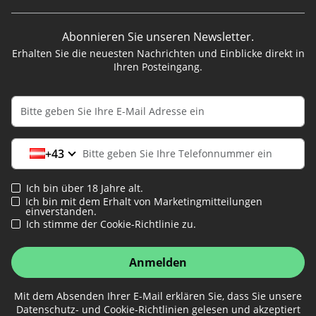
Abonnieren Sie unseren Newsletter.
Erhalten Sie die neuesten Nachrichten und Einblicke direkt in
Ihren Posteingang.
+43
Ich bin über 18 Jahre alt.
Ich bin mit dem Erhalt von Marketingmitteilungen
einverstanden.
Ich stimme der Cookie-Richtlinie zu.
Anmelden
Mit dem Absenden Ihrer E-Mail erklären Sie, dass Sie unsere
Datenschutz- und Cookie-Richtlinien gelesen und akzeptiert