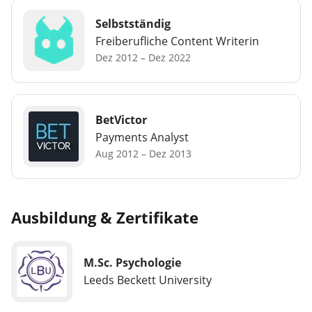
Selbstständig
Freiberufliche Content Writerin
Dez 2012 – Dez 2022
BetVictor
Payments Analyst
Aug 2012 – Dez 2013
Ausbildung & Zertifikate
M.Sc. Psychologie
Leeds Beckett University