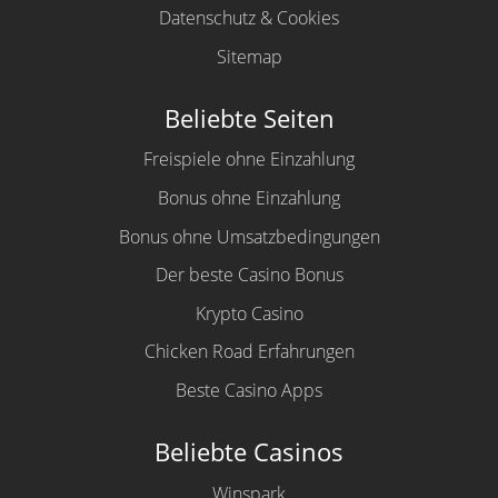
Datenschutz & Cookies
Sitemap
Beliebte Seiten
Freispiele ohne Einzahlung
Bonus ohne Einzahlung
Bonus ohne Umsatzbedingungen
Der beste Casino Bonus
Krypto Casino
Chicken Road Erfahrungen
Beste Casino Apps
Beliebte Casinos
Winspark