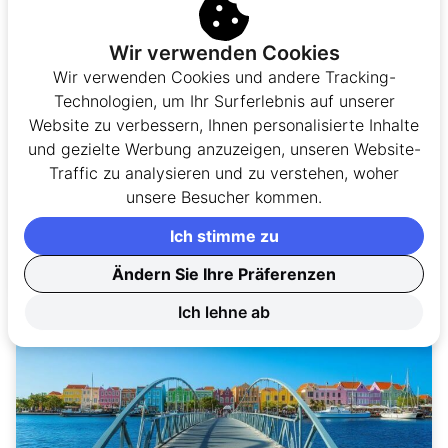
Wir verwenden Cookies
Wir verwenden Cookies und andere Tracking-
Technologien, um Ihr Surferlebnis auf unserer
Website zu verbessern, Ihnen personalisierte Inhalte
Österreichs neue Koalition setzt auf
und gezielte Werbung anzuzeigen, unseren Website-
Fortführung des Glücksspielmonopols
Traffic zu analysieren und zu verstehen, woher
Die kürzlich gebildete Regierungskoalition in Österreich
unsere Besucher kommen.
hat beschlossen, das bestehende Glücksspielmonopol
aufrechtzuerhalten und eine unabhängige
Ich stimme zu
Glücksspielbehörde zu etablieren. Diese Entscheidung
Larissa Bäuml
beeinflusst die Zukunft des Online Casino Marktes im
Ändern Sie Ihre Präferenzen
02/12/2025
Neuigkeiten
Land maßgeblich.
Ich lehne ab