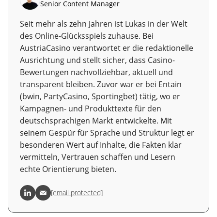
Senior Content Manager
Seit mehr als zehn Jahren ist Lukas in der Welt
des Online-Glücksspiels zuhause. Bei
AustriaCasino verantwortet er die redaktionelle
Ausrichtung und stellt sicher, dass Casino-
Bewertungen nachvollziehbar, aktuell und
transparent bleiben. Zuvor war er bei Entain
(bwin, PartyCasino, Sportingbet) tätig, wo er
Kampagnen- und Produkttexte für den
deutschsprachigen Markt entwickelte. Mit
seinem Gespür für Sprache und Struktur legt er
besonderen Wert auf Inhalte, die Fakten klar
vermitteln, Vertrauen schaffen und Lesern
echte Orientierung bieten.
[email protected]