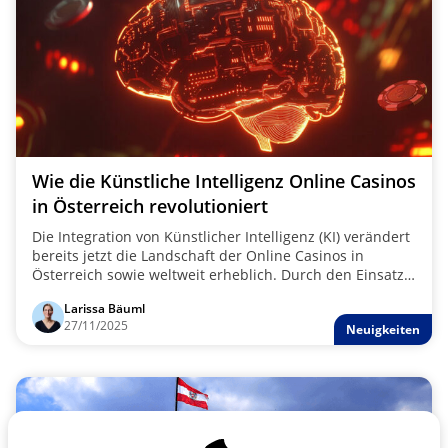
Wie die Künstliche Intelligenz Online Casinos
in Österreich revolutioniert
Die Integration von Künstlicher Intelligenz (KI) verändert
bereits jetzt die Landschaft der Online Casinos in
Österreich sowie weltweit erheblich. Durch den Einsatz
von KI-Technologien können Casino-Betreiber
Larissa Bäuml
personalisierte Spielerlebnisse schaffen, die Sicherheit
27/11/2025
Neuigkeiten
erhöhen und die Effizienz ihrer Unternehmen steigern.
Das geschieht bereits jetzt und hat auch Auswirkungen
auf Sie als Spieler.