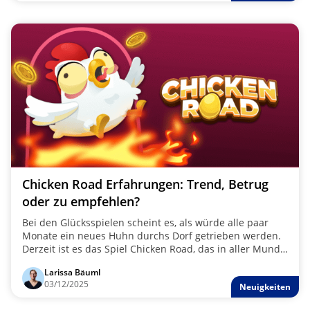
Chicken Road Erfahrungen: Trend, Betrug
oder zu empfehlen?
Bei den Glücksspielen scheint es, als würde alle paar
Monate ein neues Huhn durchs Dorf getrieben werden.
Derzeit ist es das Spiel Chicken Road, das in aller Munde
ist. Im Online Casino wird es als Crash Game angeboten
Larissa Bäuml
und Spieler fragen sich, ob es sich hierbei um einen
03/12/2025
Neuigkeiten
Fake oder gar Betrug handelt. Ich bin der Sache auf den
Grund gegangen. In diesem Artikel möchte ich Ihnen