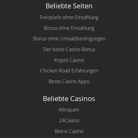
Beliebte Seiten
Freispiele ohne Einzahlung
Bonus ohne Einzahlung
Bonus ohne Umsatzbedingungen
Der beste Casino Bonus
Krypto Casino
Chicken Road Erfahrungen
Beste Casino Apps
Beliebte Casinos
Winspark
24Casino
Betrix Casino