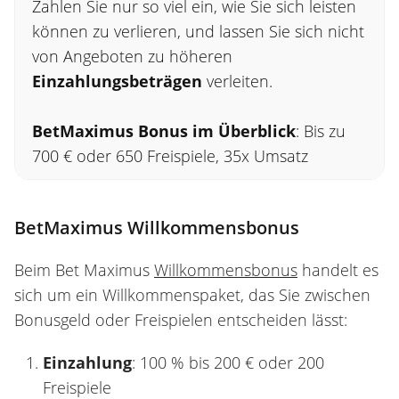
Zahlen Sie nur so viel ein, wie Sie sich leisten
können zu verlieren, und lassen Sie sich nicht
von Angeboten zu höheren
Einzahlungsbeträgen
verleiten.
BetMaximus Bonus im Überblick
: Bis zu
700 € oder 650 Freispiele, 35x Umsatz
BetMaximus Willkommensbonus
Beim Bet Maximus
Willkommensbonus
handelt es
sich um ein Willkommenspaket, das Sie zwischen
Bonusgeld oder Freispielen entscheiden lässt:
Einzahlung
: 100 % bis 200 € oder 200
Freispiele