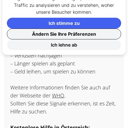
Traffic zu analysieren und zu verstehen, woher
Spielens
unbedingt eingehalten werden
unsere Besucher kommen.
sollten.
Ich stimme zu
Warnsignale des problematischen
Ändern Sie Ihre Präferenzen
Glücksspiels
:
Ich lehne ab
– Verlusten nachjagen
– Länger spielen als geplant
– Geld leihen, um spielen zu können
Weitere Informationen finden Sie auch auf
der Webseite der
WHO
.
Sollten Sie diese Signale erkennen, ist es Zeit,
Hilfe zu suchen.
Kostenlose Hilfe in Österreich: