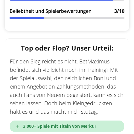
Beliebtheit und Spielerbewertungen
3/10
Top oder Flop? Unser Urteil:
Für den Sieg reicht es nicht. BetMaximus
befindet sich vielleicht noch im Training? Mit
der Spielauswahl, den reichlichen Boni und
einem Angebot an Zahlungsmethoden, das
auch Fans von Neuem begeistert, kann es sich
sehen lassen. Doch beim Kleingedruckten
hakt es und das macht mich stutzig.
3.000+ Spiele mit Titeln von Merkur