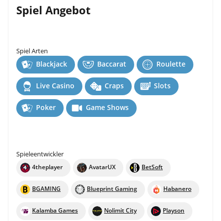
Spiel Angebot
Spiel Arten
Blackjack
Baccarat
Roulette
Live Casino
Craps
Slots
Poker
Game Shows
Spieleentwickler
4theplayer
AvatarUX
BetSoft
BGAMING
Blueprint Gaming
Habanero
Kalamba Games
Nolimit City
Playson