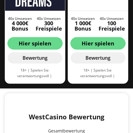
40x Umsetzen
40x Umsetzen
40x Umsetzen
40x Umsetzen
4 000€
300
1 000€
100
Bonus
Freispiele
Bonus
Freispiele
Hier spielen
Hier spielen
Bewertung
Bewertung
18+ | Spielen Sie
18+ | Spielen Sie
verantwortungsvoll |
verantwortungsvoll |
Gambleaware.org
|
AGB gelten
Gambleaware.org
|
AGB gelten
WestCasino Bewertung
Gesamtbewertung