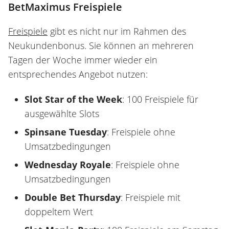
BetMaximus Freispiele
Freispiele
gibt es nicht nur im Rahmen des
Neukundenbonus. Sie können an mehreren
Tagen der Woche immer wieder ein
entsprechendes Angebot nutzen:
Slot Star of the Week
: 100 Freispiele für
ausgewählte Slots
Spinsane Tuesday
: Freispiele ohne
Umsatzbedingungen
Wednesday Royale
: Freispiele ohne
Umsatzbedingungen
Double Bet Thursday
: Freispiele mit
doppeltem Wert