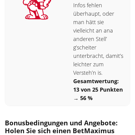
Infos fehlen
überhaupt, oder
man hätt sie
vielleicht an ana
anderen Stell’
g’scheiter
unterbracht, damit’s
leichter zum
Versteh’n is.
Gesamtwertung:
13 von 25 Punkten
→
56 %
Bonusbedingungen und Angebote:
Holen Sie sich einen BetMaximus