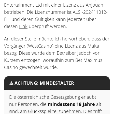
Entertainment Ltd mit einer Lizenz aus Anjouan
betrieben. Die Lizenznummer ist ALSI-202411012-
FI1 und deren Gültigkeit kann jederzeit über
diesen
Link
überprüft werden.
An dieser Stelle möchte ich hervorheben, dass der
Vorgänger (WestCasino) eine Lizenz aus Malta
bezog. Diese wurde dem Betreiber jedoch vor
Kurzem entzogen, woraufhin zum Bet Maximus
Casino gewechselt wurde.
⚠️ ACHTUNG: MINDESTALTER
Die österreichische
Gesetzgebung
erlaubt
nur Personen, die
mindestens 18 Jahre
alt
sind, am Glücksspiel teilzunehmen. Dies trifft