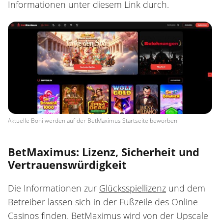
Informationen unter diesem Link durch.
Aktuelle Boni werden auf der BetMaximus Startseite beworben
BetMaximus: Lizenz, Sicherheit und
Vertrauenswürdigkeit
Die Informationen zur
Glücksspiellizenz
und dem
Betreiber lassen sich in der Fußzeile des Online
Casinos finden. BetMaximus wird von der Upscale