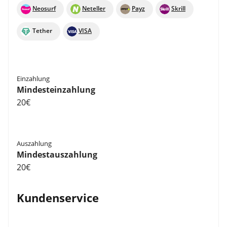
Neosurf
Neteller
Payz
Skrill
Tether
VISA
Einzahlung
Mindesteinzahlung
20€
Auszahlung
Mindestauszahlung
20€
Kundenservice