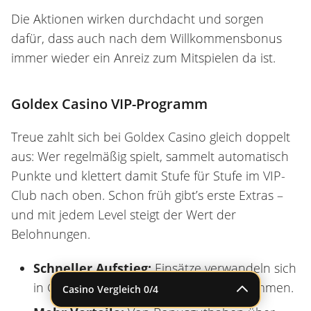
Die Aktionen wirken durchdacht und sorgen
dafür, dass auch nach dem Willkommensbonus
immer wieder ein Anreiz zum Mitspielen da ist.
Goldex Casino VIP-Programm
Treue zahlt sich bei Goldex Casino gleich doppelt
aus: Wer regelmäßig spielt, sammelt automatisch
Punkte und klettert damit Stufe für Stufe im VIP-
Club nach oben. Schon früh gibt’s erste Extras –
und mit jedem Level steigt der Wert der
Belohnungen.
Schneller Aufstieg:
Einsätze verwandeln sich
in Goldex Points, die Ihr VIP-Level bestimmen.
Casino Vergleich
0
/4