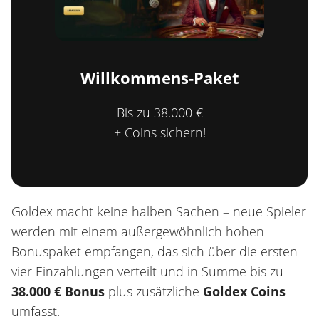
Willkommens-Paket
Bis zu 38.000 €
+ Coins sichern!
Goldex macht keine halben Sachen – neue Spieler
werden mit einem außergewöhnlich hohen
Bonuspaket empfangen, das sich über die ersten
vier Einzahlungen verteilt und in Summe bis zu
38.000 € Bonus
plus zusätzliche
Goldex Coins
umfasst.