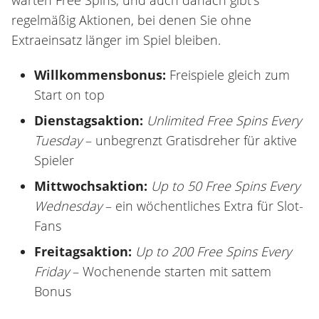
warten Free Spins, und auch danach gibt’s
regelmäßig Aktionen, bei denen Sie ohne
Extraeinsatz länger im Spiel bleiben.
Willkommensbonus:
Freispiele gleich zum
Start on top
Dienstagsaktion:
Unlimited Free Spins Every
Tuesday
– unbegrenzt Gratisdreher für aktive
Spieler
Mittwochsaktion:
Up to 50 Free Spins Every
Wednesday
– ein wöchentliches Extra für Slot-
Fans
Freitagsaktion:
Up to 200 Free Spins Every
Friday
– Wochenende starten mit sattem
Bonus