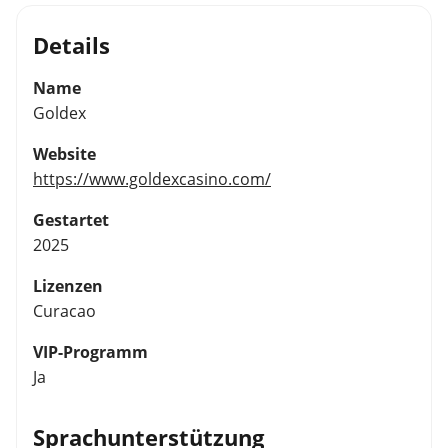
Details
Name
Goldex
Website
https://www.goldexcasino.com/
Gestartet
2025
Lizenzen
Curacao
VIP-Programm
Ja
Sprachunterstützung