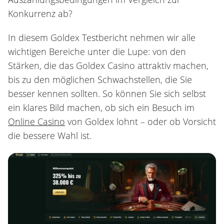
Konkurrenz ab?
In diesem Goldex Testbericht nehmen wir alle
wichtigen Bereiche unter die Lupe: von den
Stärken, die das Goldex Casino attraktiv machen,
bis zu den möglichen Schwachstellen, die Sie
besser kennen sollten. So können Sie sich selbst
ein klares Bild machen, ob sich ein Besuch im
Online Casino
von Goldex lohnt – oder ob Vorsicht
die bessere Wahl ist.