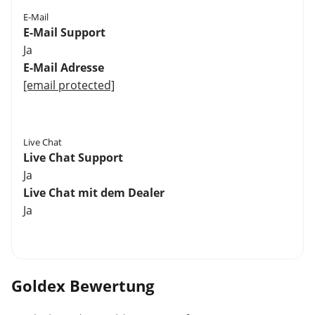
E-Mail
E-Mail Support
Ja
E-Mail Adresse
[email protected]
Live Chat
Live Chat Support
Ja
Live Chat mit dem Dealer
Ja
Goldex Bewertung