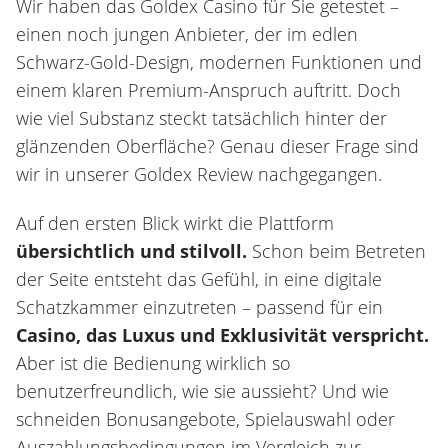
Wir haben das Goldex Casino für Sie getestet –
einen noch jungen Anbieter, der im edlen
Schwarz-Gold-Design, modernen Funktionen und
einem klaren Premium-Anspruch auftritt. Doch
wie viel Substanz steckt tatsächlich hinter der
glänzenden Oberfläche? Genau dieser Frage sind
wir in unserer Goldex Review nachgegangen.
Auf den ersten Blick wirkt die Plattform
übersichtlich und stilvoll.
Schon beim Betreten
der Seite entsteht das Gefühl, in eine digitale
Schatzkammer einzutreten – passend für ein
Casino, das Luxus und Exklusivität verspricht.
Aber ist die Bedienung wirklich so
benutzerfreundlich, wie sie aussieht? Und wie
schneiden Bonusangebote, Spielauswahl oder
Auszahlungsbedingungen im Vergleich zur