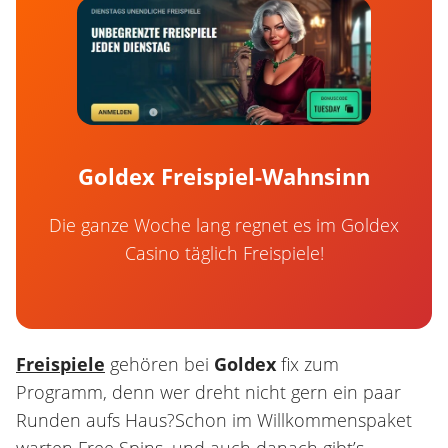
Goldex Freispiel-Wahnsinn
Die ganze Woche lang regnet es im Goldex
Casino täglich Freispiele!
Freispiele
gehören bei
Goldex
fix zum
Programm, denn wer dreht nicht gern ein paar
Runden aufs Haus?Schon im Willkommenspaket