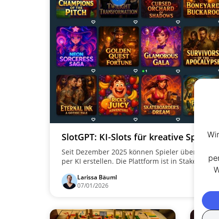
Wir
SlotGPT: KI-Slots für kreative Spieler
Seit Dezember 2025 können Spieler über SlotG
pe
per KI erstellen. Die Plattform ist in Stake integr
W
spielbare Slots. Für Nutzer aus Österreich ist d
Larissa Bäuml
nicht möglich.
07/01/2026