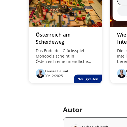
Österreich am
Wie
Scheideweg
Inte
Casi
Das Ende des Glücksspiel-
Die I
revo
Monopols scheint in
Intel
Österreich eine unendliche
berei
Geschichte zu sein. Immer
der O
Larissa Bäuml
wieder kommt das Thema auf,
Öster
09/12/2025
ohne Änderungen für die
erheb
Neuigkeiten
Glücksspielregulierung mit
von 
sich zu bringen. Auch wir
Casi
haben auf AustriaCasino
perso
bereits einige Male darüber
schaf
berichtet. Diesmal könnte es
erhöh
Autor
tatsächlich so weit sein. In
ihre
diesem Artikel sehen wir uns
Das g
die Hintergründe, eine
hat 
mögliche Umsetzung der
als S