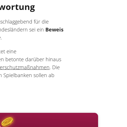
twortung
schlaggebend für die
ndesländern sei ein
Beweis
.
et eine
en betonte darüber hinaus
lerschutzmaßnahmen
. Die
n Spielbanken sollen ab