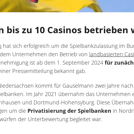
 bis zu 10 Casinos betrieben
p
hat sich erfolgreich um die Spielbankzulassung im 
t dem Unternehmen den Betrieb von
landbasierten Cas
enehmigung ist ab dem 1. September 2024
für zunächs
iner Pressemitteilung bekannt gab.
Niedersachsen kommt für Gauselmann zwei Jahre nach d
ielbanken. Im Jahr 2021 übernahm das Unternehmen er
ynhausen und Dortmund-Hohensyburg. Diese Übernah
ngen um die
Privatisierung der Spielbanken
in Nordr
würfen der Unterbewertung begleitet war.