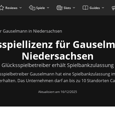
Reviews
Spiele
Slots
Guides
für Gauselmann in Niedersachsen
spiellizenz für Gausel
Niedersachsen
Glücksspielbetreiber erhält Spielbankzulassung
spielbetreiber Gauselmann hat eine Spielbankzulassung 
rhalten. Das Unternehmen darf an bis zu 10 Standorten Ca
Aktualisiert am 16/12/2025