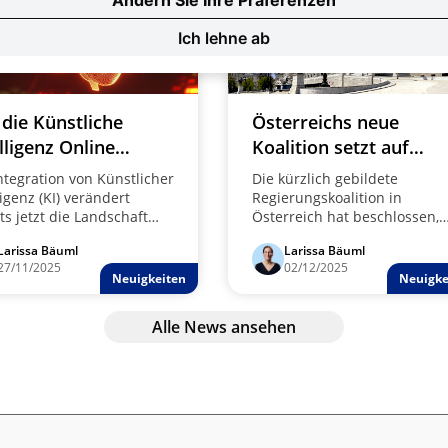
Ich lehne ab
 die Künstliche
Österreichs neue
lligenz Online
Koalition setzt auf
nos in Österreich
Fortführung des
ntegration von Künstlicher
Die kürzlich gebildete
lutioniert
Glücksspielmonopols
ligenz (KI) verändert
Regierungskoalition in
ts jetzt die Landschaft
Österreich hat beschlossen,
nline Casinos in
das bestehende
Larissa Bäuml
Larissa Bäuml
reich sowie weltweit
Glücksspielmonopol
27/11/2025
02/12/2025
lich. Durch den Einsatz
aufrechtzuerhalten und eine
Neuigkeiten
Neuigke
KI-Technologien können
unabhängige
no-Betreiber
Glücksspielbehörde zu
Alle News ansehen
nalisierte Spielerlebnisse
etablieren. Diese
fen, die Sicherheit
Entscheidung beeinflusst die
en und die Effizienz
Zukunft des Online Casino
r Unternehmen steigern.
Marktes im Land maßgeblich
eschieht bereits jetzt und
auch Auswirkungen auf Sie
pieler.