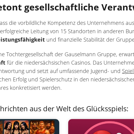
tont gesellschaftliche Veran
ass die vorbildliche Kompetenz des Unternehmens aus
 erfolgreiche Leitung von 15 Standorten in anderen Bu
eistungsfähigkeit
und finanzielle Stabilität der Gruppe
ine Tochtergesellschaft der Gauselmann Gruppe, erwart
ft
für die niedersächsischen Casinos. Das Unternehm
rantwortung und setzt auf umfassende Jugend- und
Spie
ichen Erfolg und Spielerschutz in den niedersächsische
es konkretisiert werden.
hrichten aus der Welt des Glücksspiels: