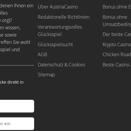
 denen Ihnen ein
Über AustriaCasino
Bonus ohne E
lles
Redaktionelle Richtlinien
Bonus ohne
.org
)?
Umsatzbedin
Verantwortungsvolles
en wissen,
Glücksspiel
Der beste Ca
se sowie
reffen Sie wohl
Glücksspielsucht
Krypto Casino
spiel und
AGB
Chicken Road
Datenschutz & Cookies
Beste Casino
Sitemap
ke direkt in