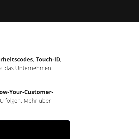
rheitscodes
,
Touch-ID
,
ist das Unternehmen
ow-Your-Customer-
U folgen. Mehr über