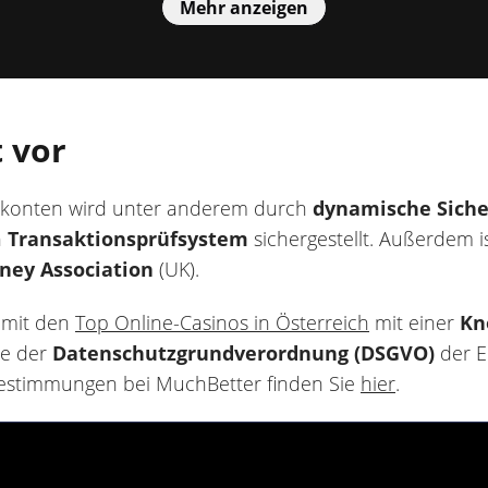
Mehr anzeigen
t vor
erkonten wird unter anderem durch
dynamische Siche
n
Transaktionsprüfsystem
sichergestellt. Außerdem 
ney Association
(UK).
 mit den
Top Online-Casinos in Österreich
mit einer
Kn
ie der
Datenschutzgrundverordnung (DSGVO)
der E
 Bestimmungen bei MuchBetter finden Sie
hier
.