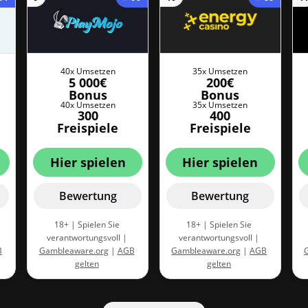
40x Umsetzen
35x Umsetzen
5 000€
200€
Bonus
Bonus
40x Umsetzen
35x Umsetzen
300
400
Freispiele
Freispiele
Hier spielen
Hier spielen
Bewertung
Bewertung
18+ | Spielen Sie
18+ | Spielen Sie
verantwortungsvoll |
verantwortungsvoll |
B
Gambleaware.org
|
AGB
Gambleaware.org
|
AGB
gelten
gelten