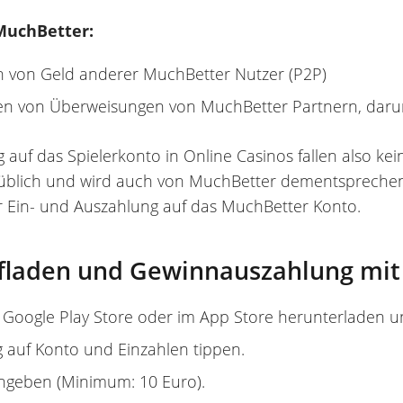
MuchBetter:
von Geld anderer MuchBetter Nutzer (P2P)
 von Überweisungen von MuchBetter Partnern, darun
 auf das Spielerkonto in Online Casinos fallen also ke
o üblich und wird auch von MuchBetter dementsprech
er Ein- und Auszahlung auf das MuchBetter Konto.
ufladen und Gewinnauszahlung mi
Google Play Store oder im App Store herunterladen u
g auf Konto und Einzahlen tippen.
ngeben (Minimum: 10 Euro).