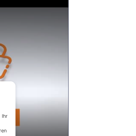
 Ihr
ren