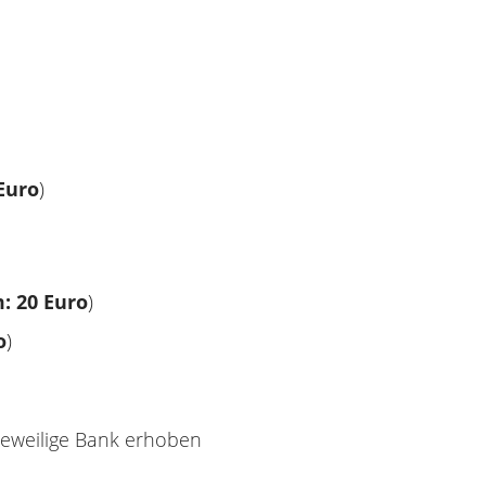
Euro
)
 20 Euro
)
o
)
jeweilige Bank erhoben