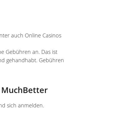
ter auch Online Casinos
ine Gebühren an. Das ist
end gehandhabt. Gebühren
t MuchBetter
nd sich anmelden.