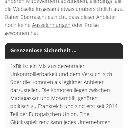
anderen Mitbewerbern abzuheben, allerdings fällt
die Webseite insgesamt etwas unübersichtlich aus.
Daher überrascht es nicht, dass dieser Anbieter
noch keine
Auszeichnungen
oder Preise
gewonnen hat.
Grenzenlose Sicherheit …
1xBit ist ein Mix aus dezentraler
Unkontrollierbarkeit und dem Versuch, sich
über die Komoren als legitimer Anbieter
darzustellen. Die Komoren liegen zwischen
Madagaskar und Mosambik, gehören
politisch zu Frankreich und sind erst seit 2014
Teil der Europäischen Union. Eine
Glücksspiellizenz kann jedes Unternehmen