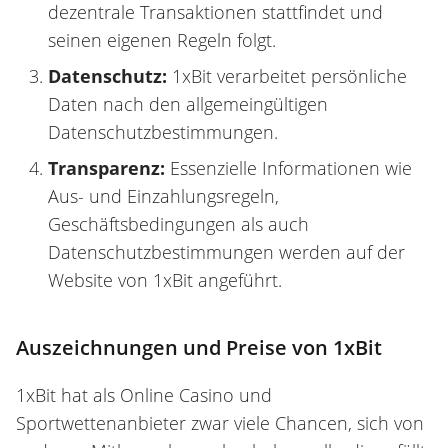
dezentrale Transaktionen stattfindet und
seinen eigenen Regeln folgt.
Datenschutz:
1xBit verarbeitet persönliche
Daten nach den allgemeingültigen
Datenschutzbestimmungen.
Transparenz:
Essenzielle Informationen wie
Aus- und Einzahlungsregeln,
Geschäftsbedingungen als auch
Datenschutzbestimmungen werden auf der
Website von 1xBit angeführt.
Auszeichnungen und Preise von 1xBit
1xBit hat als Online Casino und
Sportwettenanbieter zwar viele Chancen, sich von