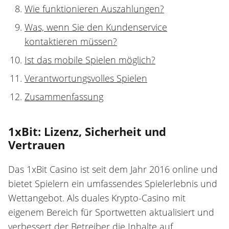
Wie funktionieren Auszahlungen?
Was, wenn Sie den Kundenservice
kontaktieren müssen?
Ist das mobile Spielen möglich?
Verantwortungsvolles Spielen
Zusammenfassung
1xBit: Lizenz, Sicherheit und
Vertrauen
Das 1xBit Casino ist seit dem Jahr 2016 online und
bietet Spielern ein umfassendes Spielerlebnis und
Wettangebot. Als duales Krypto-Casino mit
eigenem Bereich für Sportwetten aktualisiert und
verbessert der Betreiber die Inhalte auf