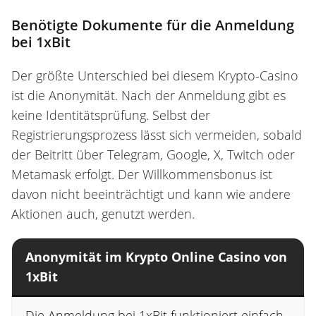
Benötigte Dokumente für die Anmeldung
bei 1xBit
Der größte Unterschied bei diesem Krypto-Casino
ist die Anonymität. Nach der Anmeldung gibt es
keine Identitätsprüfung. Selbst der
Registrierungsprozess lässt sich vermeiden, sobald
der Beitritt über Telegram, Google, X, Twitch oder
Metamask erfolgt. Der Willkommensbonus ist
davon nicht beeinträchtigt und kann wie andere
Aktionen auch, genutzt werden.
Anonymität im Krypto Online Casino von
1xBit
Die Anmeldung bei 1xBit funktioniert einfach