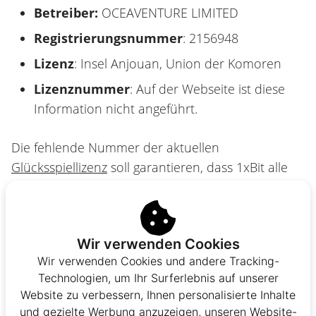
Betreiber:
OCEAVENTURE LIMITED
Registrierungsnummer
: 2156948
Lizenz
: Insel Anjouan, Union der Komoren
Lizenznummer
: Auf der Webseite ist diese
Information nicht angeführt.
Die fehlende Nummer der aktuellen
Glücksspiellizenz
soll garantieren, dass 1xBit alle
Sicherheitsstandards und juristisch relevanten
Auflagen erfüllt sowie von externen
Kontrollorganen und Behörden geprüft wird.
Wir verwenden Cookies
Wir verwenden Cookies und andere Tracking-
Was macht 1xBit zu einem sicheren
Technologien, um Ihr Surferlebnis auf unserer
Casino?
Website zu verbessern, Ihnen personalisierte Inhalte
und gezielte Werbung anzuzeigen, unseren Website-