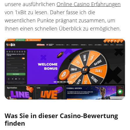
unsere ausführlichen
Online Casino Erfahrungen
von 1xBit zu lesen. Daher fasse ich die
wesentlichen Punkte prägnant zusammen, um
Ihnen einen schnellen Überblick zu ermöglichen.
Was Sie in dieser Casino-Bewertung
finden