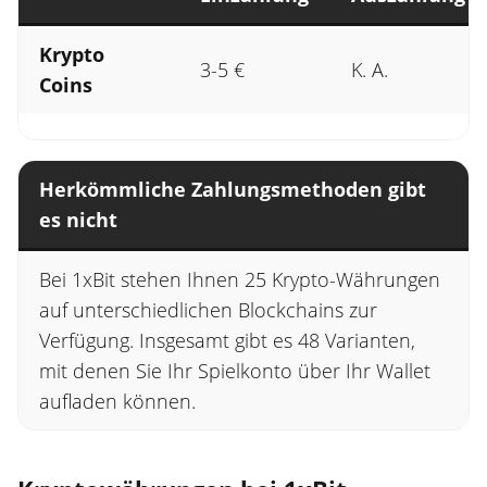
Krypto
3-5 €
K. A.
Coins
Herkömmliche Zahlungsmethoden gibt
es nicht
Bei 1xBit stehen Ihnen 25 Krypto-Währungen
auf unterschiedlichen Blockchains zur
Verfügung. Insgesamt gibt es 48 Varianten,
mit denen Sie Ihr Spielkonto über Ihr Wallet
aufladen können.