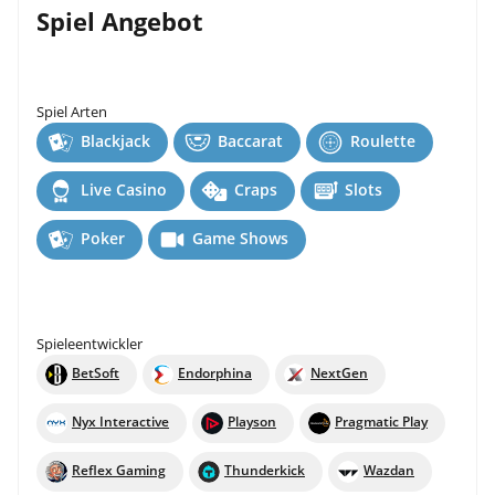
Spiel Angebot
Spiel Arten
Blackjack
Baccarat
Roulette
Live Casino
Craps
Slots
Poker
Game Shows
Spieleentwickler
BetSoft
Endorphina
NextGen
Nyx Interactive
Playson
Pragmatic Play
Reflex Gaming
Thunderkick
Wazdan