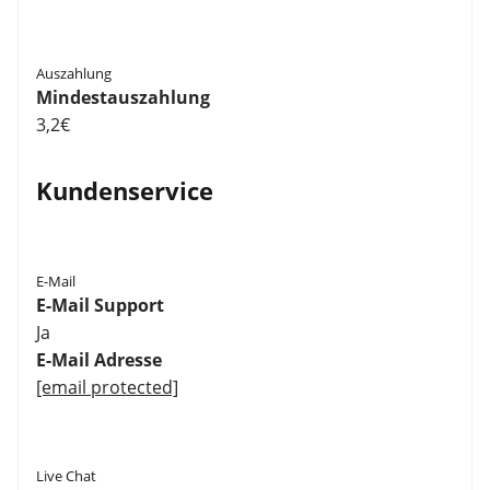
Auszahlung
Mindestauszahlung
3,2€
Kundenservice
E-Mail
E-Mail Support
Ja
E-Mail Adresse
[email protected]
Live Chat