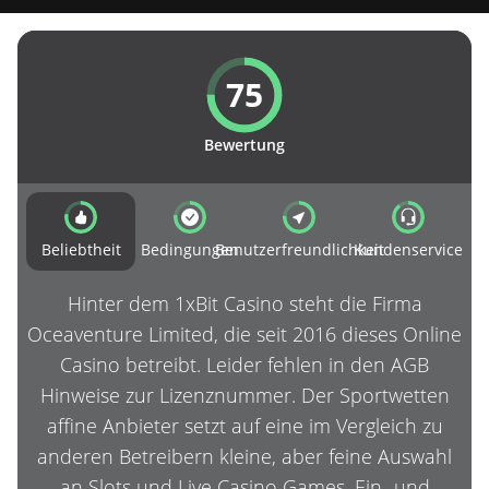
75
Bewertung
Beliebtheit
Bedingungen
Benutzerfreundlichkeit
Kundenservice
Hinter dem 1xBit Casino steht die Firma
Oceaventure Limited, die seit 2016 dieses Online
Casino betreibt. Leider fehlen in den AGB
Hinweise zur Lizenznummer. Der Sportwetten
affine Anbieter setzt auf eine im Vergleich zu
anderen Betreibern kleine, aber feine Auswahl
an Slots und Live Casino Games. Ein- und