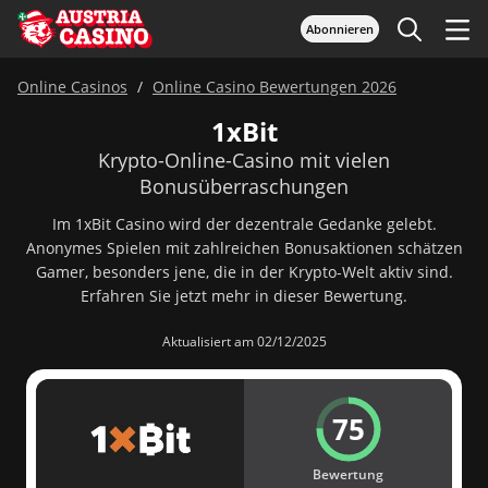
Abonnieren
Online Casinos
Online Casino Bewertungen 2026
1xBit
Krypto-Online-Casino mit vielen
Bonusüberraschungen
Im 1xBit Casino wird der dezentrale Gedanke gelebt.
Anonymes Spielen mit zahlreichen Bonusaktionen schätzen
Gamer, besonders jene, die in der Krypto-Welt aktiv sind.
Erfahren Sie jetzt mehr in dieser Bewertung.
Aktualisiert am 02/12/2025
75
Bewertung