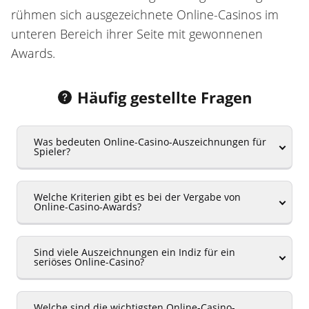
rühmen sich ausgezeichnete Online-Casinos im
unteren Bereich ihrer Seite mit gewonnenen
Awards.
Häufig gestellte Fragen
Was bedeuten Online-Casino-Auszeichnungen für
Spieler?
Welche Kriterien gibt es bei der Vergabe von
Online-Casino-Awards?
Sind viele Auszeichnungen ein Indiz für ein
seriöses Online-Casino?
Welche sind die wichtigsten Online-Casino-