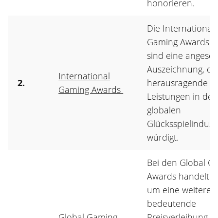
honorieren.
Die International
Gaming Awards (I
sind eine angese
Auszeichnung, di
International
2.
herausragende
Gaming Awards
Leistungen in der
globalen
Glücksspielindust
würdigt.
Bei den Global G
Awards handelt es
um eine weitere
bedeutende
Global Gaming
Preisverleihung d