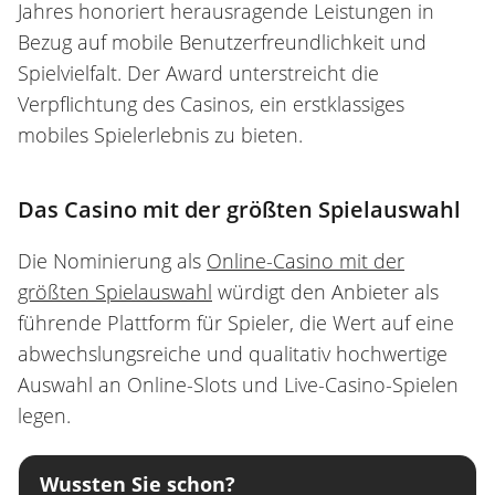
Jahres honoriert herausragende Leistungen in
Bezug auf mobile Benutzerfreundlichkeit und
Spielvielfalt. Der Award unterstreicht die
Verpflichtung des Casinos, ein erstklassiges
mobiles Spielerlebnis zu bieten.
Das Casino mit der größten Spielauswahl
Die Nominierung als
Online-Casino mit der
größten Spielauswahl
würdigt den Anbieter als
führende Plattform für Spieler, die Wert auf eine
abwechslungsreiche und qualitativ hochwertige
Auswahl an Online-Slots und Live-Casino-Spielen
legen.
Wussten Sie schon?