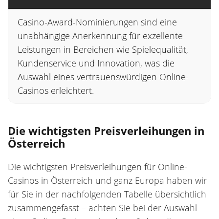
Casino-Award-Nominierungen sind eine
unabhängige Anerkennung für exzellente
Leistungen in Bereichen wie Spielequalität,
Kundenservice und Innovation, was die
Auswahl eines vertrauenswürdigen Online-
Casinos erleichtert.
Die wichtigsten Preisverleihungen in
Österreich
Die wichtigsten Preisverleihungen für Online-
Casinos in Österreich und ganz Europa haben wir
für Sie in der nachfolgenden Tabelle übersichtlich
zusammengefasst – achten Sie bei der Auswahl