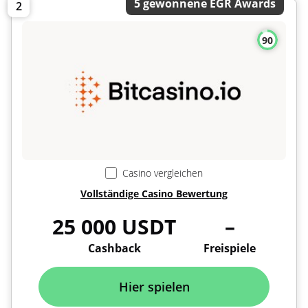
5 gewonnene EGR Awards
2
90
Casino vergleichen
Vollständige Casino Bewertung
25 000 USDT
–
Cashback
Freispiele
Hier spielen