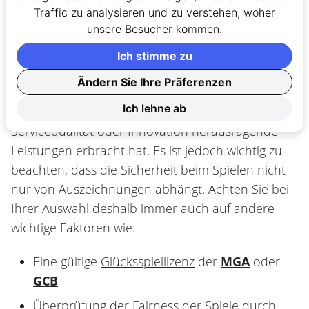
Traffic zu analysieren und zu verstehen, woher
Ist es sicherer, in einem
unsere Besucher kommen.
preisgekrönten Casino zu spielen?
Ich stimme zu
Die Tatsache, dass ein Casino einen Preis
Ändern Sie Ihre Präferenzen
gewonnen hat, deutet darauf hin, dass es in
Ich lehne ab
bestimmten Kategorien wie Fairness, Sicherheit,
Servicequalität oder Innovation herausragende
Leistungen erbracht hat. Es ist jedoch wichtig zu
beachten, dass die Sicherheit beim Spielen nicht
nur von Auszeichnungen abhängt. Achten Sie bei
Ihrer Auswahl deshalb immer auch auf andere
wichtige Faktoren wie:
Eine gültige
Glücksspiellizenz
der
MGA
oder
GCB
Überprüfung der Fairness der Spiele durch