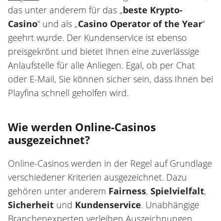
das unter anderem für das „
beste Krypto-
Casino
“ und als „
Casino Operator of the Year
“
geehrt wurde. Der Kundenservice ist ebenso
preisgekrönt und bietet Ihnen eine zuverlässige
Anlaufstelle für alle Anliegen. Egal, ob per Chat
oder E-Mail, Sie können sicher sein, dass Ihnen bei
Playfina schnell geholfen wird.
Wie werden Online-Casinos
ausgezeichnet?
Online-Casinos werden in der Regel auf Grundlage
verschiedener Kriterien ausgezeichnet. Dazu
gehören unter anderem
Fairness
,
Spielvielfalt
,
Sicherheit
und
Kundenservice
. Unabhängige
Branchenexperten verleihen Auszeichnungen