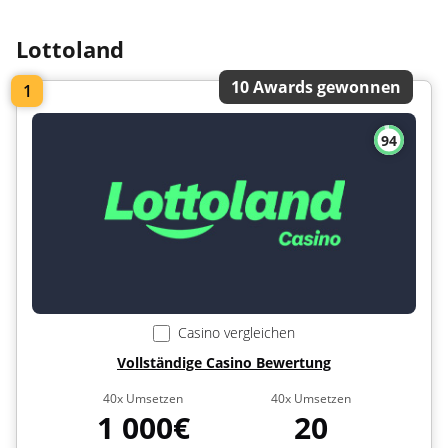
Lottoland
10 Awards gewonnen
1
94
Casino vergleichen
Vollständige Casino Bewertung
40x Umsetzen
40x Umsetzen
1 000€
20