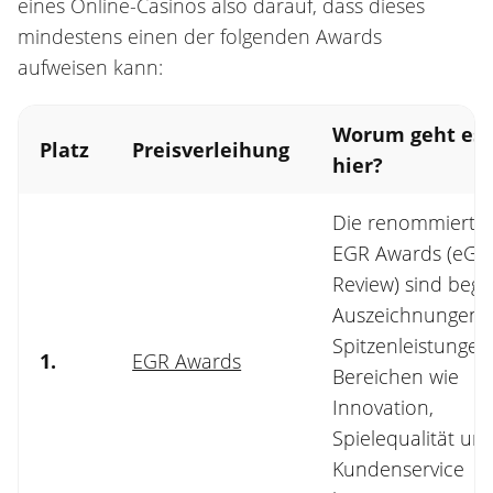
eines Online-Casinos also darauf, dass dieses
mindestens einen der folgenden Awards
aufweisen kann:
Worum geht es
Platz
Preisverleihung
hier?
Die renommierte
EGR Awards (eGa
Review) sind bege
Auszeichnungen, 
Spitzenleistungen
1.
EGR Awards
Bereichen wie
Innovation,
Spielequalität un
Kundenservice