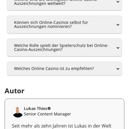
Auszeichnungen weltweit?
Können sich Online-Casinos selbst für
Auszeichnungen nominieren?
Welche Rolle spielt der Spielerschutz bei Online-
Casino-Auszeichnungen?
Welches Online Casino ist zu empfehlen?
Autor
Lukas Thies
Senior Content Manager
Seit mehr als zehn Jahren ist Lukas in der Welt