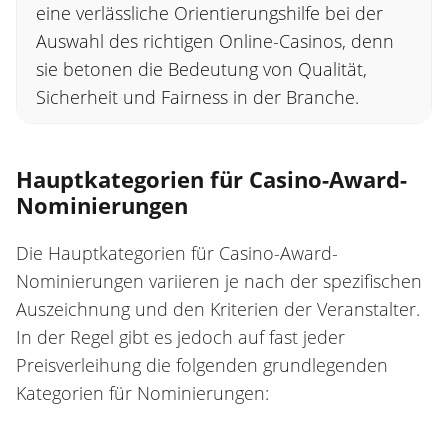
eine verlässliche Orientierungshilfe bei der
Auswahl des richtigen Online-Casinos, denn
sie betonen die Bedeutung von Qualität,
Sicherheit und Fairness in der Branche.
Hauptkategorien für Casino-Award-
Nominierungen
Die Hauptkategorien für Casino-Award-
Nominierungen variieren je nach der spezifischen
Auszeichnung und den Kriterien der Veranstalter.
In der Regel gibt es jedoch auf fast jeder
Preisverleihung die folgenden grundlegenden
Kategorien für Nominierungen: