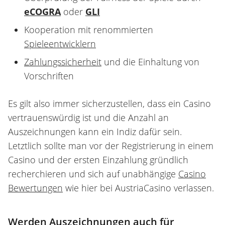
eCOGRA
oder
GLI
Kooperation mit renommierten
Spieleentwicklern
Zahlungssicherheit
und die Einhaltung von
Vorschriften
Es gilt also immer sicherzustellen, dass ein Casino
vertrauenswürdig ist und die Anzahl an
Auszeichnungen kann ein Indiz dafür sein.
Letztlich sollte man vor der Registrierung in einem
Casino und der ersten Einzahlung gründlich
recherchieren und sich auf unabhängige
Casino
Bewertungen
wie hier bei AustriaCasino verlassen.
Werden Auszeichnungen auch für