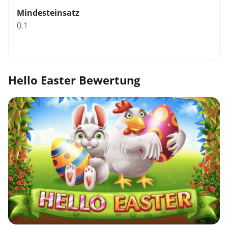
Mindesteinsatz
0.1
Hello Easter Bewertung