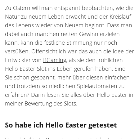
Zu Ostern will man entspannt beobachten, wie die
Natur zu neuem Leben erwacht und der Kreislauf
des Lebens wieder von Neuem beginnt. Dass man
dabei auch manchen netten Gewinn erzielen
kann, kann die festliche Stimmung nur noch
versüßen. Offensichtlich war das auch die Idee der
Entwickler von
BGaming
, als sie den fröhlichen
Hello Easter Slot ins Leben gerufen haben. Sind
Sie schon gespannt, mehr über diesen einfachen
und trotzdem so niedlichen Spielautomaten zu
erfahren? Dann lesen Sie alles über Hello Easter in
meiner Bewertung des Slots.
So habe ich Hello Easter getestet