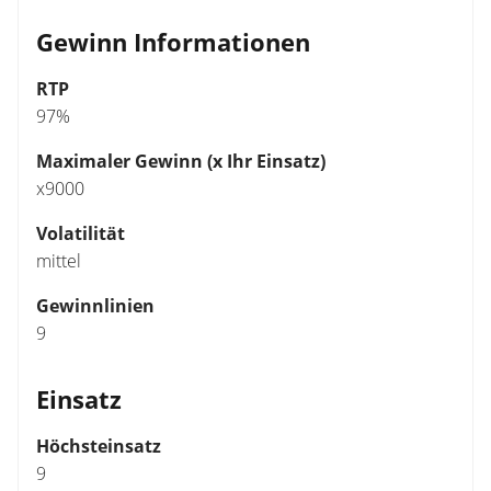
Gewinn Informationen
RTP
97%
Maximaler Gewinn (x Ihr Einsatz)
x9000
Volatilität
mittel
Gewinnlinien
9
Einsatz
Höchsteinsatz
9