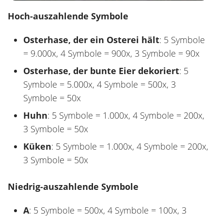
Hoch-auszahlende Symbole
Osterhase, der ein Osterei hält
: 5 Symbole
= 9.000x, 4 Symbole = 900x, 3 Symbole = 90x
Osterhase, der bunte Eier dekoriert
: 5
Symbole = 5.000x, 4 Symbole = 500x, 3
Symbole = 50x
Huhn
: 5 Symbole = 1.000x, 4 Symbole = 200x,
3 Symbole = 50x
Küken
: 5 Symbole = 1.000x, 4 Symbole = 200x,
3 Symbole = 50x
Niedrig-auszahlende Symbole
A
: 5 Symbole = 500x, 4 Symbole = 100x, 3