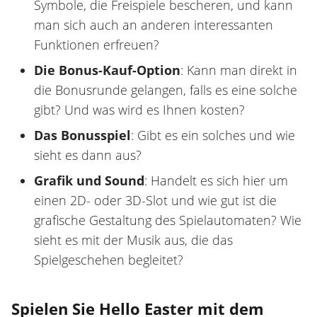
Symbole, die Freispiele bescheren, und kann
man sich auch an anderen interessanten
Funktionen erfreuen?
Die Bonus-Kauf-Option
: Kann man direkt in
die Bonusrunde gelangen, falls es eine solche
gibt? Und was wird es Ihnen kosten?
Das Bonusspiel
: Gibt es ein solches und wie
sieht es dann aus?
Grafik und Sound
: Handelt es sich hier um
einen 2D- oder 3D-Slot und wie gut ist die
grafische Gestaltung des Spielautomaten? Wie
sieht es mit der Musik aus, die das
Spielgeschehen begleitet?
Spielen Sie Hello Easter mit dem