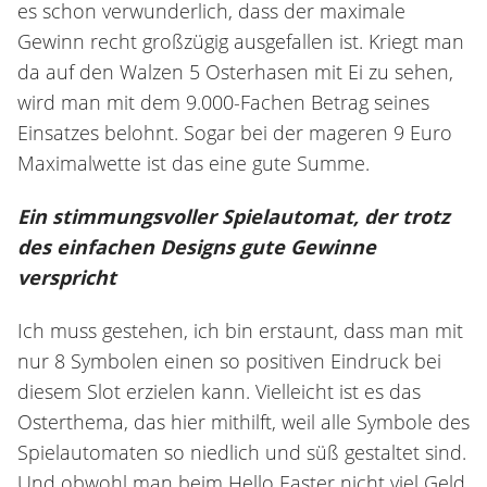
es schon verwunderlich, dass der maximale
Gewinn recht großzügig ausgefallen ist. Kriegt man
da auf den Walzen 5 Osterhasen mit Ei zu sehen,
wird man mit dem 9.000-Fachen Betrag seines
Einsatzes belohnt. Sogar bei der mageren 9 Euro
Maximalwette ist das eine gute Summe.
Ein stimmungsvoller Spielautomat, der trotz
des einfachen Designs gute Gewinne
verspricht
Ich muss gestehen, ich bin erstaunt, dass man mit
nur 8 Symbolen einen so positiven Eindruck bei
diesem Slot erzielen kann. Vielleicht ist es das
Osterthema, das hier mithilft, weil alle Symbole des
Spielautomaten so niedlich und süß gestaltet sind.
Und obwohl man beim Hello Easter nicht viel Geld