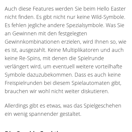
Auch diese Features werden Sie beim Hello Easter
nicht finden. Es gibt nicht nur keine Wild-Symbole.
Es fehlen jegliche andere Spezialsymbole. Was Sie
an Gewinnen mit den festgelegten
Gewinnkombinationen erzielen, wird Ihnen so, wie
es ist, ausgezahlt. Keine Multiplikatoren und auch
keine Re-Spins, mit denen die Spielrunde
verlängert wird, um eventuell weitere vorteilhafte
Symbole dazuzubekommen. Dass es auch keine
Freispielrunden bei diesem Spielautomaten gibt,
brauchen wir wohl nicht weiter diskutieren.
Allerdings gibt es etwas, was das Spielgeschehen
ein wenig spannender gestaltet.