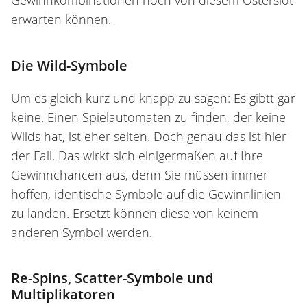
Gewinnkombinationen noch von diesem Osterslot
erwarten können.
Die Wild-Symbole
Um es gleich kurz und knapp zu sagen: Es gibtt gar
keine. Einen Spielautomaten zu finden, der keine
Wilds hat, ist eher selten. Doch genau das ist hier
der Fall. Das wirkt sich einigermaßen auf Ihre
Gewinnchancen aus, denn Sie müssen immer
hoffen, identische Symbole auf die Gewinnlinien
zu landen. Ersetzt können diese von keinem
anderen Symbol werden.
Re-Spins, Scatter-Symbole und
Multiplikatoren