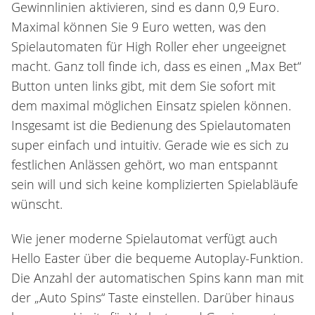
Gewinnlinien aktivieren, sind es dann 0,9 Euro.
Maximal können Sie 9 Euro wetten, was den
Spielautomaten für High Roller eher ungeeignet
macht. Ganz toll finde ich, dass es einen „Max Bet“
Button unten links gibt, mit dem Sie sofort mit
dem maximal möglichen Einsatz spielen können.
Insgesamt ist die Bedienung des Spielautomaten
super einfach und intuitiv. Gerade wie es sich zu
festlichen Anlässen gehört, wo man entspannt
sein will und sich keine komplizierten Spielabläufe
wünscht.
Wie jener moderne Spielautomat verfügt auch
Hello Easter über die bequeme Autoplay-Funktion.
Die Anzahl der automatischen Spins kann man mit
der „Auto Spins“ Taste einstellen. Darüber hinaus