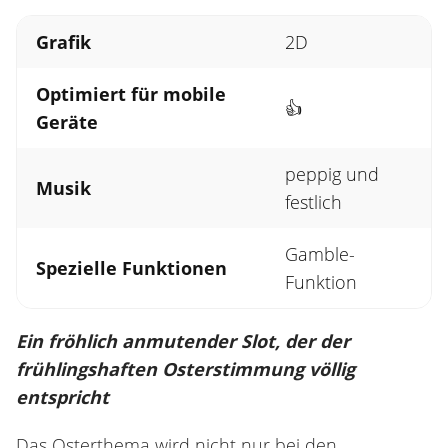
Grafik
2D
Optimiert für mobile
👍
Geräte
peppig und
Musik
festlich
Gamble-
Spezielle Funktionen
Funktion
Ein fröhlich anmutender Slot, der der
frühlingshaften Osterstimmung völlig
entspricht
Das Osterthema wird nicht nur bei den