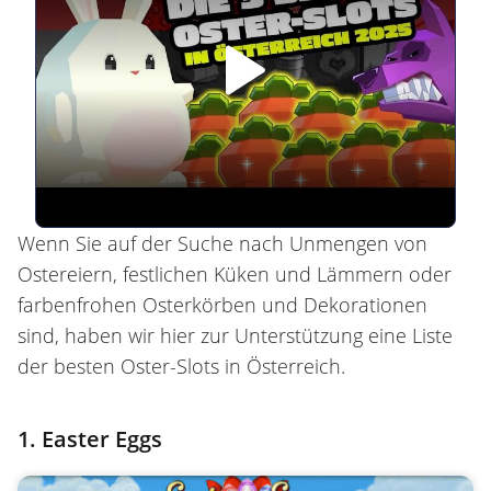
Wenn Sie auf der Suche nach Unmengen von
Ostereiern, festlichen Küken und Lämmern oder
farbenfrohen Osterkörben und Dekorationen
sind, haben wir hier zur Unterstützung eine Liste
der besten Oster-Slots in Österreich.
1.
Easter Eggs