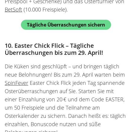
Preispool + Geschenke) und das Osterturnier von
BetSoft
(10.000 Freispiele).
Tägliche Überraschungen sichern
10. Easter Chick Flick – Tägliche
Überraschungen bis zum 29. April!
Die Küken sind geschlüpft – und bringen täglich
neue Belohnungen! Bis zum 29. April warten beim
SpinFever
Easter Chick Flick jeden Tag spannende
Osterüberraschungen auf Sie. Starten Sie mit
einer Einzahlung von 20 € und dem Code EASTER,
um 50 Freispiele und die Teilnahme am
Osterkalender zu sichern. Danach heißt es: täglich
einzahlen, Bonuscode nutzen und süße