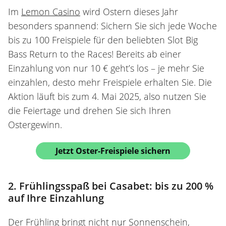
Im
Lemon Casino
wird Ostern dieses Jahr
besonders spannend: Sichern Sie sich jede Woche
bis zu 100 Freispiele für den beliebten Slot Big
Bass Return to the Races! Bereits ab einer
Einzahlung von nur 10 € geht’s los – je mehr Sie
einzahlen, desto mehr Freispiele erhalten Sie. Die
Aktion läuft bis zum 4. Mai 2025, also nutzen Sie
die Feiertage und drehen Sie sich Ihren
Ostergewinn.
Jetzt Oster-Freispiele sichern
2. Frühlingsspaß bei Casabet: bis zu 200 %
auf Ihre Einzahlung
Der Frühling bringt nicht nur Sonnenschein,