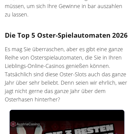
müssen, um sich Ihre Gewinne in bar auszahlen
zu lassen.
Die Top 5 Oster-Spielautomaten 2026
Es mag Sie überraschen, aber es gibt eine ganze
Reihe von Osterspielautomaten, die Sie in Ihren
Lieblings-Online-Casinos genießen können.
Tatsächlich sind diese Oster-Slots auch das ganze
Jahr über sehr beliebt. Denn seien wir ehrlich, wer
jagt nicht gerne das ganze Jahr über dem
Osterhasen hinterher?