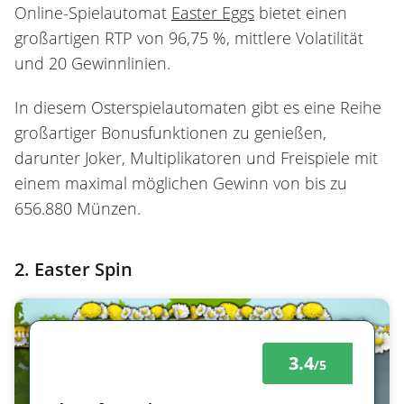
Online-Spielautomat
Easter Eggs
bietet einen
großartigen RTP von 96,75 %, mittlere Volatilität
und 20 Gewinnlinien.
In diesem Osterspielautomaten gibt es eine Reihe
großartiger Bonusfunktionen zu genießen,
darunter Joker, Multiplikatoren und Freispiele mit
einem maximal möglichen Gewinn von bis zu
656.880 Münzen.
2.
Easter Spin
3.4
/5