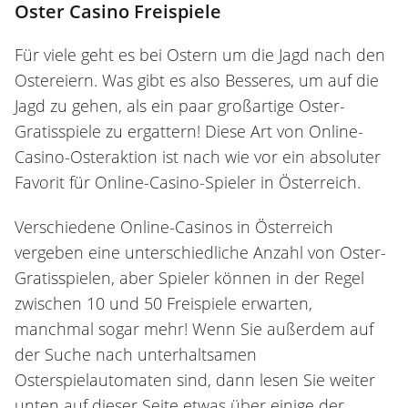
Oster Casino Freispiele
Für viele geht es bei Ostern um die Jagd nach den
Ostereiern. Was gibt es also Besseres, um auf die
Jagd zu gehen, als ein paar großartige Oster-
Gratisspiele zu ergattern! Diese Art von Online-
Casino-Osteraktion ist nach wie vor ein absoluter
Favorit für Online-Casino-Spieler in Österreich.
Verschiedene Online-Casinos in Österreich
vergeben eine unterschiedliche Anzahl von Oster-
Gratisspielen, aber Spieler können in der Regel
zwischen 10 und 50 Freispiele erwarten,
manchmal sogar mehr! Wenn Sie außerdem auf
der Suche nach unterhaltsamen
Osterspielautomaten sind, dann lesen Sie weiter
unten auf dieser Seite etwas über einige der