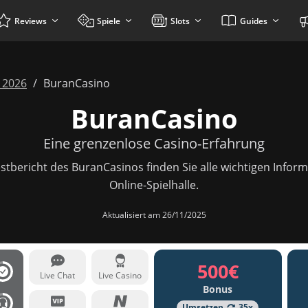
Reviews
Spiele
Slots
Guides
 2026
BuranCasino
BuranCasino
Eine grenzenlose Casino-Erfahrung
tbericht des BuranCasinos finden Sie alle wichtigen Infor
Online-Spielhalle.
Aktualisiert am 26/11/2025
500€
Live Chat
Live Casino
Bonus
Umsetzen
35x