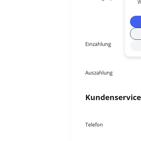
W
Einzahlung
Auszahlung
Kundenservice
Telefon