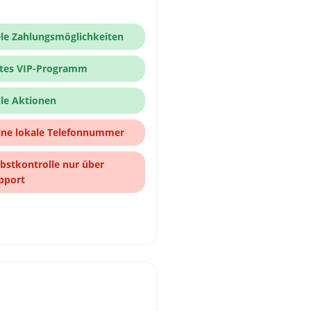
ele Zahlungsmöglichkeiten
tes VIP-Programm
lle Aktionen
ine lokale Telefonnummer
lbstkontrolle nur über
pport