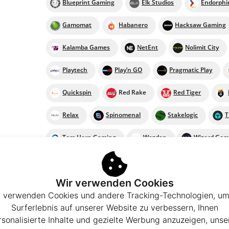
Blueprint Gaming
Elk Studios
Endorphi
Gamomat
Habanero
Hacksaw Gaming
Kalamba Games
NetEnt
Nolimit City
Playtech
Play’n GO
Pragmatic Play
Quickspin
Red Rake
Red Tiger
Relax
Spinomenal
Stakelogic
T
Tom Horn Gaming
Wazdan
Wizard Gam
Wir verwenden Cookies
 verwenden Cookies und andere Tracking-Technologien, um
Bank Transfer
Bitcoin
EntroPay
Surferlebnis auf unserer Website zu verbessern, Ihnen
rsonalisierte Inhalte und gezielte Werbung anzuzeigen, unse
Klarna
MasterCard
MuchBetter