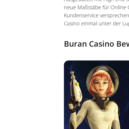
neue Maßstäbe für Online Ca
Kundenservice versprechen 
Casino einmal unter der Lu
Buran Casino Bew