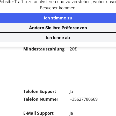
ebsite-Traffic zu analysieren und zu verstehen, woher unse
Besucher kommen.
PaySafeCard
Skrill
Trustly
VISA
Ich stimme zu
Mindesteinzahlung
10€
Ändern Sie Ihre Präferenzen
Ich lehne ab
Mindestauszahlung
20€
Telefon Support
Ja
Telefon Nummer
+35627780669
E-Mail Support
Ja