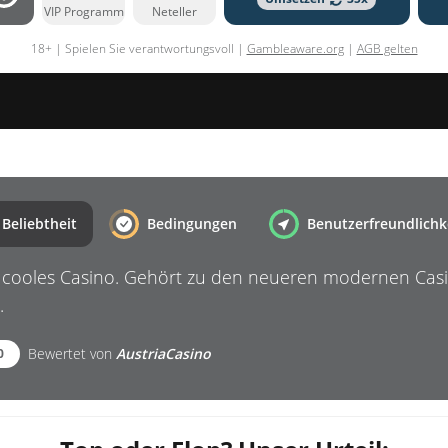
VIP Programm
Neteller
18+ | Spielen Sie verantwortungsvoll |
Gambleaware.org
|
AGB gelten
Beliebtheit
Bedingungen
Benutzerfreundlichk
 cooles Casino. Gehört zu den neueren modernen Casin
.
Bewertet von
AustriaCasino
0