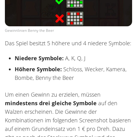
Gewinnlinien Benny the Beer
Das Spiel besitzt 5 höhere und 4 niedere Symbole:
Niedere Symbole:
A, K, Q, J
Höhere Symbole:
Schloss, Wecker, Kamera,
Bombe, Benny the Beer
Um einen Gewinn zu erzielen, müssen
mindestens drei gleiche Symbole
auf den
Walzen erscheinen. Die Gewinne der
Kombinationen im folgenden Screenshot basieren
auf einem Grundeinsatz von 1 € pro Dreh. Dazu