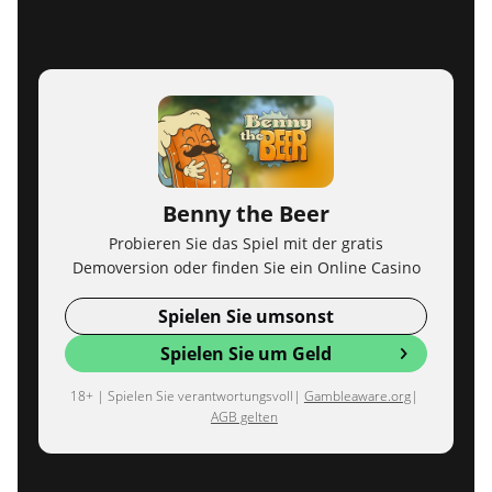
Benny the Beer
Probieren Sie das Spiel mit der gratis
Demoversion oder finden Sie ein Online Casino
Spielen Sie umsonst
Spielen Sie um Geld
18+ | Spielen Sie verantwortungsvoll|
Gambleaware.org
|
AGB gelten