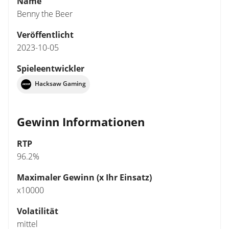
Name
Benny the Beer
Veröffentlicht
2023-10-05
Spieleentwickler
Hacksaw Gaming
Gewinn Informationen
RTP
96.2%
Maximaler Gewinn (x Ihr Einsatz)
x10000
Volatilität
mittel