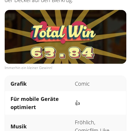
Immerhin ein kleiner Gewinn!
Grafik
Comic
Für mobile Geräte
👍
optimiert
Fröhlich,
Musik
Comicfilm-Like