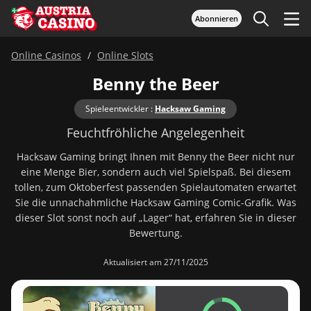
Abonnieren
Online Casinos
Online Slots
Benny the Beer
Spieleentwickler :
Hacksaw Gaming
Feuchtfröhliche Angelegenheit
Hacksaw Gaming bringt Ihnen mit Benny the Beer nicht nur
eine Menge Bier, sondern auch viel Spielspaß. Bei diesem
tollen, zum Oktoberfest passenden Spielautomaten erwartet
Sie die unnachahmliche Hacksaw Gaming Comic-Grafik. Was
dieser Slot sonst noch auf „Lager“ hat, erfahren Sie in dieser
Bewertung.
Aktualisiert am 27/11/2025