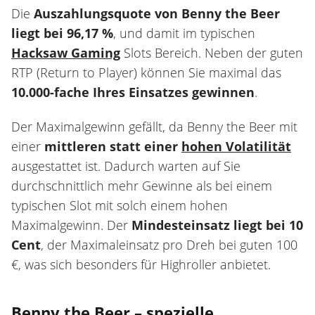
Die
Auszahlungsquote von Benny the Beer
liegt bei 96,17 %
, und damit im typischen
Hacksaw Gaming
Slots Bereich. Neben der guten
RTP (Return to Player) können Sie maximal das
10.000-fache Ihres Einsatzes gewinnen
.
Der Maximalgewinn gefällt, da Benny the Beer mit
einer
mittleren statt einer
hohen Volatilität
ausgestattet ist. Dadurch warten auf Sie
durchschnittlich mehr Gewinne als bei einem
typischen Slot mit solch einem hohen
Maximalgewinn. Der
Mindesteinsatz liegt bei 10
Cent
, der Maximaleinsatz pro Dreh bei guten 100
€, was sich besonders für Highroller anbietet.
Benny the Beer – spezielle