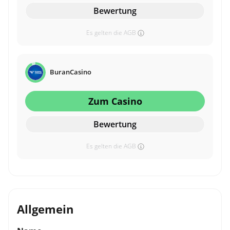
Bewertung
Es gelten die AGB
BuranCasino
Zum Casino
Bewertung
Es gelten die AGB
Allgemein