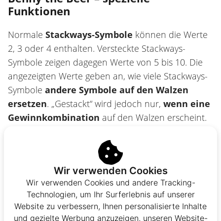
Funktionen
Normale
Stackways-Symbole
können die
Werte
2, 3 oder 4 enthalten. Versteckte Stackways-
Symbole zeigen dagegen Werte von 5 bis 10. Die
angezeigten Werte geben an, wie viele Stackways-
Symbole
andere Symbole auf den Walzen
ersetzen
. „Gestackt“ wird jedoch nur,
wenn eine
Gewinnkombination
auf den Walzen erscheint.
Dabei ersetzen die Stackways die anderen
Symbole nach folgender Reihenfolge:
Die Symbole aus der längsten
Wir verwenden Cookies
Gewinnkombination.
Wir verwenden Cookies und andere Tracking-
Technologien, um Ihr Surferlebnis auf unserer
Bei mehreren gleichen möglichen
Website zu verbessern, Ihnen personalisierte Inhalte
Gewinnkombinationen entscheidet der Zufall.
und gezielte Werbung anzuzeigen, unseren Website-