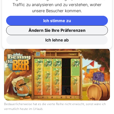
Traffic zu analysieren und zu verstehen, woher
Im folgenden Screenshot sehen Sie eine solche
unsere Besucher kommen.
Stackways-Kombination, bei der ich beim Spielen
Ich stimme zu
etwas Glück hatte. Bedauerlicherweise hat es die
Ändern Sie Ihre Präferenzen
vierte Reihe nicht erwischt, sonst wäre ich
vermutlich heute im Urlaub.
Ich lehne ab
Bedauerlicherweise hat es die vierte Reihe nicht erwischt, sonst wäre ich
vermutlich heute im Urlaub.