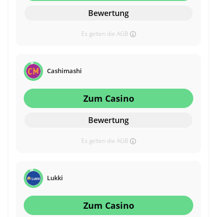
Bewertung
Es gelten die AGB
Cashimashi
Zum Casino
Bewertung
Es gelten die AGB
Lukki
Zum Casino