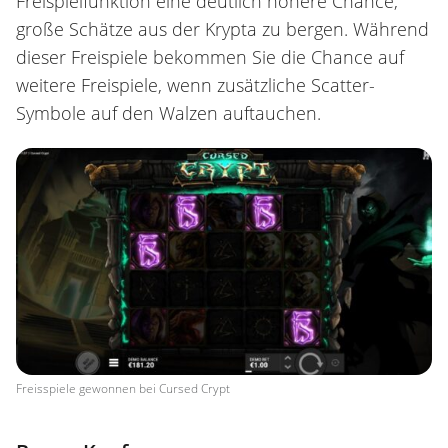
Freispielfunktion eine deutlich höhere Chance,
große Schätze aus der Krypta zu bergen. Während
dieser Freispiele bekommen Sie die Chance auf
weitere Freispiele, wenn zusätzliche Scatter-
Symbole auf den Walzen auftauchen.
Freisspiele gewonnen bei Cursed Crypt