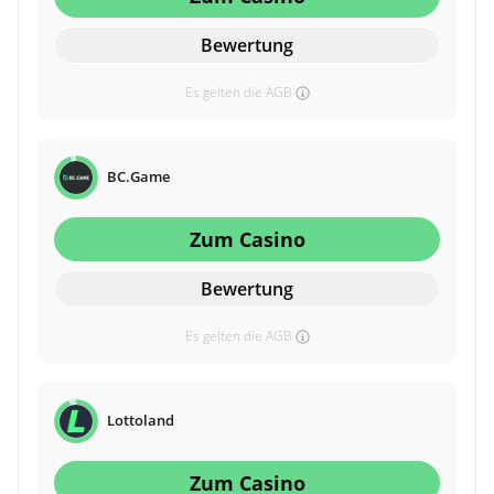
Bewertung
Es gelten die AGB
BC.Game
Zum Casino
Bewertung
Es gelten die AGB
Lottoland
Zum Casino