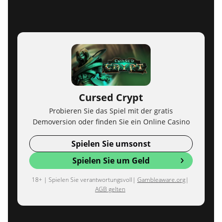
Cursed Crypt
Probieren Sie das Spiel mit der gratis
Demoversion oder finden Sie ein Online Casino
Spielen Sie umsonst
Spielen Sie um Geld
18+ | Spielen Sie verantwortungsvoll|
Gambleaware.org
|
AGB gelten