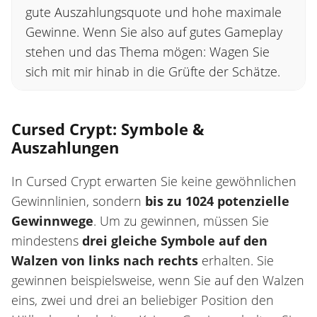
gute Auszahlungsquote und hohe maximale
Gewinne. Wenn Sie also auf gutes Gameplay
stehen und das Thema mögen: Wagen Sie
sich mit mir hinab in die Grüfte der Schätze.
Cursed Crypt: Symbole &
Auszahlungen
In Cursed Crypt erwarten Sie keine gewöhnlichen
Gewinnlinien, sondern
bis zu 1024 potenzielle
Gewinnwege
. Um zu gewinnen, müssen Sie
mindestens
drei gleiche Symbole auf den
Walzen von links nach rechts
erhalten. Sie
gewinnen beispielsweise, wenn Sie auf den Walzen
eins, zwei und drei an beliebiger Position den