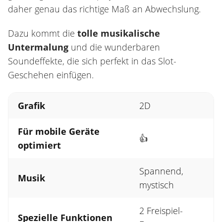
daher genau das richtige Maß an Abwechslung.
Dazu kommt die
tolle musikalische
Untermalung
und die wunderbaren
Soundeffekte, die sich perfekt in das Slot-
Geschehen einfügen.
Grafik
2D
Für mobile Geräte
👍
optimiert
Spannend,
Musik
mystisch
2 Freispiel-
Spezielle Funktionen