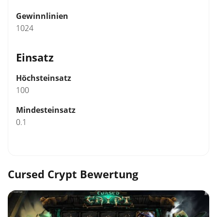
Gewinnlinien
1024
Einsatz
Höchsteinsatz
100
Mindesteinsatz
0.1
Cursed Crypt Bewertung