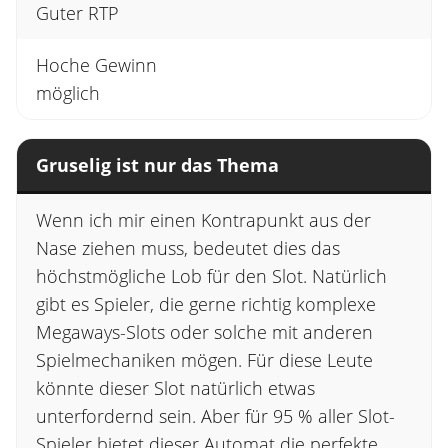
Guter RTP
Hoche Gewinn
möglich
Gruselig ist nur das Thema
Wenn ich mir einen Kontrapunkt aus der
Nase ziehen muss, bedeutet dies das
höchstmögliche Lob für den Slot. Natürlich
gibt es Spieler, die gerne richtig komplexe
Megaways-Slots oder solche mit anderen
Spielmechaniken mögen. Für diese Leute
könnte dieser Slot natürlich etwas
unterfordernd sein. Aber für 95 % aller Slot-
Spieler bietet dieser Automat die perfekte