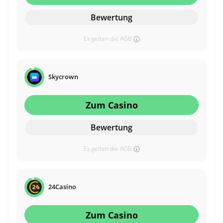
Bewertung
Es gelten die AGB
Skycrown
Zum Casino
Bewertung
Es gelten die AGB
24Casino
Zum Casino