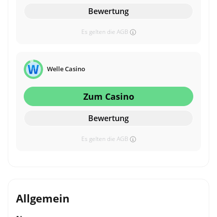
Bewertung
Es gelten die AGB
Welle Casino
Zum Casino
Bewertung
Es gelten die AGB
Allgemein