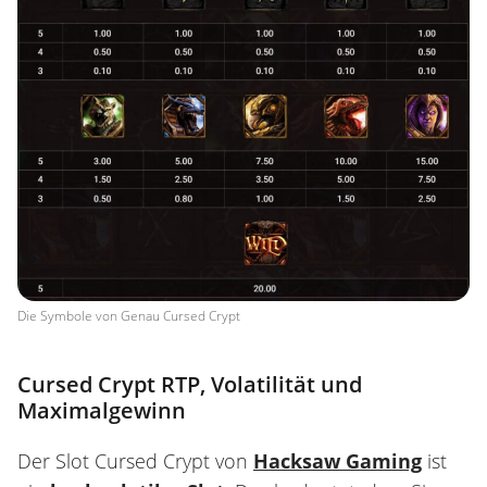
Die Symbole von Genau Cursed Crypt
Cursed Crypt RTP, Volatilität und
Maximalgewinn
Der Slot Cursed Crypt von
Hacksaw Gaming
ist