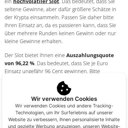
ein
hochvolatiler Slot
. Das bedeutet, dass Sie
seltene Gewinne, aber dafür größere Schätze in
der Krypta einsammeln. Passen Sie daher bitte
Ihren Einsatz an, da es passieren kann, dass Sie
über mehrere Runden keinen Gewinn oder nur
kleine Gewinne erhalten.
Der Slot bietet Ihnen eine
Auszahlungsquote
von 96,22 %
. Das bedeutet, dass Sie je Euro
Einsatz ungefähr 96 Cent gewinnen. Bitte
beachten Sie, dass dieser Wert selbstverständlich
schwanken kann. Der durchschnittliche Wert
wurde mit über 10 Milliarden Spielrunden
Wir verwenden Cookies
ermittelt.
Wir verwenden Cookies und andere Tracking-
Technologien, um Ihr Surferlebnis auf unserer
Die Auszahlungsquote (RTP, Return to Player)
Website zu verbessern, Ihnen personalisierte Inhalte
kann beim Bonus-Kauf allerdings etwas
und gezielte Werbung anzuzeigen, unseren Website-