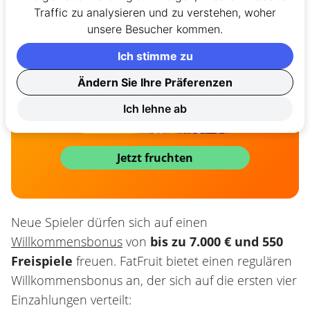
Traffic zu analysieren und zu verstehen, woher
Über vier Einzahlungen hinweg gibt es bis zu
unsere Besucher kommen.
7.000 € und 550 Freispiele
Ich stimme zu
Ändern Sie Ihre Präferenzen
Ich lehne ab
Jetzt fruchten
Neue Spieler dürfen sich auf einen
Willkommensbonus
von
bis zu 7.000 € und 550
Freispiele
freuen. FatFruit bietet einen regulären
Willkommensbonus an, der sich auf die ersten vier
Einzahlungen verteilt: