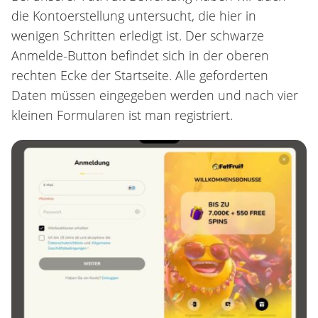
die Kontoerstellung untersucht, die hier in
wenigen Schritten erledigt ist. Der schwarze
Anmelde-Button befindet sich in der oberen
rechten Ecke der Startseite. Alle geforderten
Daten müssen eingegeben werden und nach vier
kleinen Formularen ist man registriert.