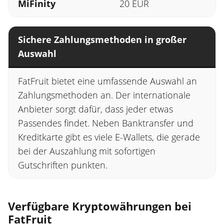
MiFinity
20 EUR
Sichere Zahlungsmethoden in großer
Auswahl
FatFruit bietet eine umfassende Auswahl an
Zahlungsmethoden an. Der internationale
Anbieter sorgt dafür, dass jeder etwas
Passendes findet. Neben Banktransfer und
Kreditkarte gibt es viele E-Wallets, die gerade
bei der Auszahlung mit sofortigen
Gutschriften punkten.
Verfügbare Kryptowährungen bei
FatFruit