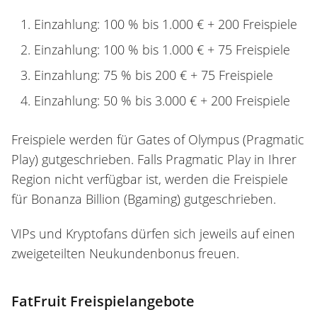
Einzahlung: 100 % bis 1.000 € + 200 Freispiele
Einzahlung: 100 % bis 1.000 € + 75 Freispiele
Einzahlung: 75 % bis 200 € + 75 Freispiele
Einzahlung: 50 % bis 3.000 € + 200 Freispiele
Freispiele werden für Gates of Olympus (Pragmatic
Play) gutgeschrieben. Falls Pragmatic Play in Ihrer
Region nicht verfügbar ist, werden die Freispiele
für Bonanza Billion (Bgaming) gutgeschrieben.
VIPs und Kryptofans dürfen sich jeweils auf einen
zweigeteilten Neukundenbonus freuen.
FatFruit Freispielangebote