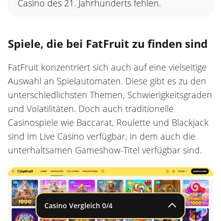
Casino des 21. Jahrhunderts fehlen.
Spiele, die bei FatFruit zu finden sind
FatFruit konzentriert sich auch auf eine vielseitige
Auswahl an Spielautomaten. Diese gibt es zu den
unterschiedlichsten Themen, Schwierigkeitsgraden
und Volatilitäten. Doch auch traditionelle
Casinospiele wie Baccarat, Roulette und Blackjack
sind im Live Casino verfügbar, in dem auch die
unterhaltsamen Gameshow-Titel verfügbar sind.
Casino Vergleich
0
/4