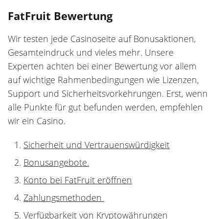
FatFruit Bewertung
Wir testen jede Casinoseite auf Bonusaktionen,
Gesamteindruck und vieles mehr. Unsere
Experten achten bei einer Bewertung vor allem
auf wichtige Rahmenbedingungen wie Lizenzen,
Support und Sicherheitsvorkehrungen. Erst, wenn
alle Punkte für gut befunden werden, empfehlen
wir ein Casino.
Sicherheit und Vertrauenswürdigkeit
Bonusangebote.
Konto bei FatFruit eröffnen
Zahlungsmethoden
Verfügbarkeit von Kryptowährungen