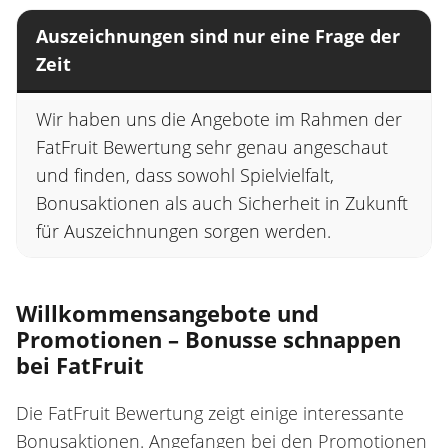
Auszeichnungen sind nur eine Frage der
Zeit
Wir haben uns die Angebote im Rahmen der
FatFruit Bewertung sehr genau angeschaut
und finden, dass sowohl Spielvielfalt,
Bonusaktionen als auch Sicherheit in Zukunft
für Auszeichnungen sorgen werden.
Willkommensangebote und
Promotionen – Bonusse schnappen
bei FatFruit
Die FatFruit Bewertung zeigt einige interessante
Bonusaktionen
. Angefangen bei den Promotionen