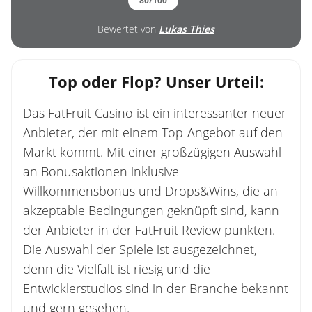
80/100
Bewertet von
Lukas Thies
Top oder Flop? Unser Urteil:
Das FatFruit Casino ist ein interessanter neuer
Anbieter, der mit einem Top-Angebot auf den
Markt kommt. Mit einer großzügigen Auswahl
an Bonusaktionen inklusive
Willkommensbonus und Drops&Wins, die an
akzeptable Bedingungen geknüpft sind, kann
der Anbieter in der FatFruit Review punkten.
Die Auswahl der Spiele ist ausgezeichnet,
denn die Vielfalt ist riesig und die
Entwicklerstudios sind in der Branche bekannt
und gern gesehen.