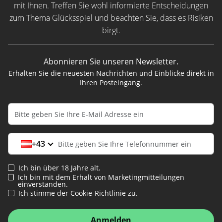
mit Ihnen. Treffen Sie wohl informierte Entscheidungen
zum Thema Glücksspiel und beachten Sie, dass es Risiken
birgt.
Abonnieren Sie unseren Newsletter.
Erhalten Sie die neuesten Nachrichten und Einblicke direkt in
Ihren Posteingang.
+43
Ich bin über 18 Jahre alt.
Ich bin mit dem Erhalt von Marketingmitteilungen
einverstanden.
Ich stimme der Cookie-Richtlinie zu.
Anmelden