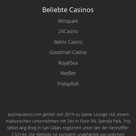
Beliebte Casinos
Winspark
24Casino
Betrix Casino
Goodman Casino
RoyalSea
NetBet
FridayRoll
austriacasino.com gehört seit 2019 zu Game Lounge Ltd, einem
maltesischen Unternehmen mit Sitz in Floor 5N, Spinola Park, Triq
Mikiel Ang Borg in San Giljan, registriert unter der der Kennziffer:
C53144. Die Website ist komplett unabhängig von jeglichen