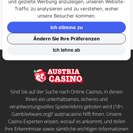
und gezielte Werbung anzuzeigen, unseren Website-
besonderen Wert auf Inhalte, die Fakten klar
Traffic zu analysieren und zu verstehen, woher
vermitteln, Vertrauen schaffen und Lesern
unsere Besucher kommen.
echte Orientierung bieten.
Ich stimme zu
[email protected]
Ändern Sie Ihre Präferenzen
Ich lehne ab
Sind Sie auf der Suche nach Online Casinos, in denen
Ihnen ein unterhaltsames, sicheres und
verantwortungsvolles Spielerlebnis geboten wird (18+,
GambleAware.org
)? austriacasino hilft Ihnen. Unsere
Casino-Experten wissen, worauf es ankommt, und teilen
ihre Erkenntnisse sowie sämtliche wichtigen Informationen