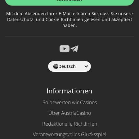
Mit dem Absenden Ihrer E-Mail erklären Sie, dass Sie unsere
Datenschutz- und Cookie-Richtlinien gelesen und akzeptiert
haben.
Deutsch
Informationen
So bewerten wir Casinos
Über AustriaCasino
Redaktionelle Richtlinien
Verantwortungsvolles Glücksspiel