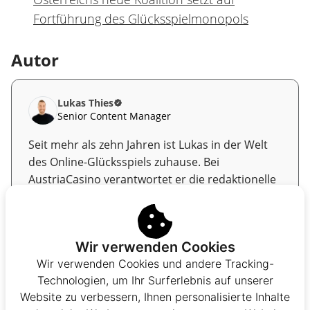
Fortführung des Glücksspielmonopols
Autor
Lukas Thies
Senior Content Manager
Seit mehr als zehn Jahren ist Lukas in der Welt
des Online-Glücksspiels zuhause. Bei
AustriaCasino verantwortet er die redaktionelle
Ausrichtung und stellt sicher, dass Casino-
Bewertungen nachvollziehbar, aktuell und
transparent bleiben. Zuvor war er bei Entain
Wir verwenden Cookies
(bwin, PartyCasino, Sportingbet) tätig, wo er
Wir verwenden Cookies und andere Tracking-
Kampagnen- und Produkttexte für den
Technologien, um Ihr Surferlebnis auf unserer
deutschsprachigen Markt entwickelte. Mit
Website zu verbessern, Ihnen personalisierte Inhalte
seinem Gespür für Sprache und Struktur legt er