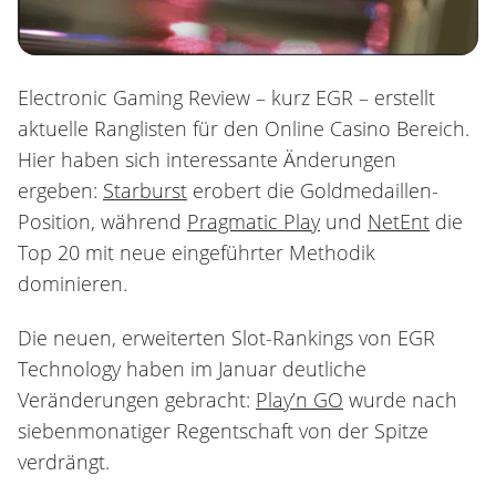
Electronic Gaming Review – kurz EGR – erstellt
aktuelle Ranglisten für den Online Casino Bereich.
Hier haben sich interessante Änderungen
ergeben:
Starburst
erobert die Goldmedaillen-
Position, während
Pragmatic Play
und
NetEnt
die
Top 20 mit neue eingeführter Methodik
dominieren.
Die neuen, erweiterten Slot-Rankings von EGR
Technology haben im Januar deutliche
Veränderungen gebracht:
Play’n GO
wurde nach
siebenmonatiger Regentschaft von der Spitze
verdrängt.