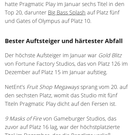
hatte Pragmatic Play im Januar sechs Titel in den
Top 20, darunter
Big Bass Splash
auf Platz fünf
und Gates of Olympus auf Platz 10.
Bester Auftsteiger und härtester Abfall
Der höchste Aufsteiger im Januar war
Gold Blitz
von Fortune Factory Studios, das von Platz 126 im
Dezember auf Platz 15 im Januar aufstieg.
NetEnt’s
Fruit Shop Megaways
sprang vom 20. auf
den sechsten Platz, womit das Studio mit fünf
Titeln Pragmatic Play dicht auf den Fersen ist.
9 Masks of Fire
von Gameburger Studios, das
zuvor auf Platz 16 lag, war der höchstplatzierte