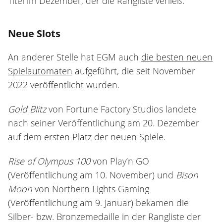
Titel im Dezember, der die Rangliste verließ.
Neue Slots
An anderer Stelle hat EGM auch
die besten neuen
Spielautomaten
aufgeführt, die seit November
2022 veröffentlicht wurden.
Gold Blitz
von Fortune Factory Studios landete
nach seiner Veröffentlichung am 20. Dezember
auf dem ersten Platz der neuen Spiele.
Rise of Olympus 100
von Play’n GO
(Veröffentlichung am 10. November) und
Bison
Moon
von Northern Lights Gaming
(Veröffentlichung am 9. Januar) bekamen die
Silber- bzw. Bronzemedaille in der Rangliste der