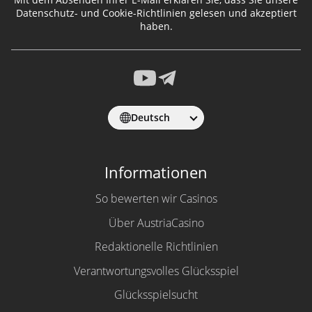
Datenschutz- und Cookie-Richtlinien gelesen und akzeptiert
haben.
Deutsch
Informationen
So bewerten wir Casinos
Über AustriaCasino
Redaktionelle Richtlinien
Verantwortungsvolles Glücksspiel
Glücksspielsucht