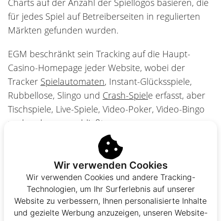
Charts auf der Anzahl der Spiellogos basieren, die
für jedes Spiel auf Betreiberseiten in regulierten
Märkten gefunden wurden.
EGM beschränkt sein Tracking auf die Haupt-
Casino-Homepage jeder Website, wobei der
Tracker
Spielautomaten
, Instant-Glücksspiele,
Rubbellose, Slingo und
Crash-Spiel
e erfasst, aber
Tischspiele, Live-Spiele, Video-Poker, Video-Bingo
und andere ausschließt.
Im Januar trackte EGM 10.928 Spiele von 324
Studios in 23 europäischen regulierten Märkten,
Wir verwenden Cookies
darunter Großbritannien, Italien, Spanien,
Wir verwenden Cookies und andere Tracking-
Deutschland und die Niederlande.
Technologien, um Ihr Surferlebnis auf unserer
Website zu verbessern, Ihnen personalisierte Inhalte
und gezielte Werbung anzuzeigen, unseren Website-