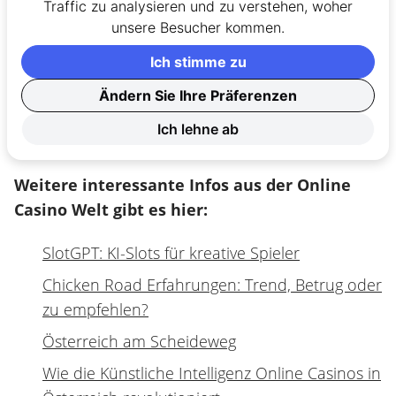
Slot Tracker Widget
Traffic zu analysieren und zu verstehen, woher
unsere Besucher kommen.
Wenn Sie Ihr eigenes Spielerlebnis optimieren
Ich stimme zu
wollen, empfehlen wir Ihnen unser Slot Tracker
Widget, dass Sie mit kostenlosten
Echtzeit-Daten
Ändern Sie Ihre Präferenzen
für Österreich
zu unzahlingen Slots unterstützt.
Ich lehne ab
Weitere Informationen dazu finden Sie
hier
.
Weitere interessante Infos aus der Online
Casino Welt gibt es hier:
SlotGPT: KI-Slots für kreative Spieler
Chicken Road Erfahrungen: Trend, Betrug oder
zu empfehlen?
Österreich am Scheideweg
Wie die Künstliche Intelligenz Online Casinos in