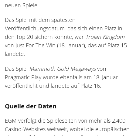
neuen Spiele.
Das Spiel mit dem spätesten
Veröffentlichungsdatum, das sich einen Platz in
den Top 20 sichern konnte, war
Trojan Kingdom
von Just For The Win (18. Januar), das auf Platz 15
landete.
Das Spiel
Mammoth Gold Megaways
von
Pragmatic Play wurde ebenfalls am 18. Januar
veröffentlicht und landete auf Platz 16.
Quelle der Daten
EGM verfolgt die Spieleseiten von mehr als 2.400
Casino-Websites weltweit, wobei die europäischen