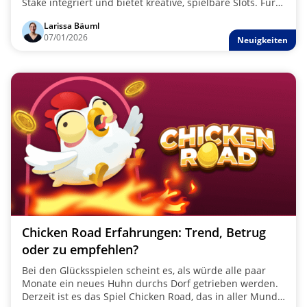
Stake integriert und bietet kreative, spielbare Slots. Für
Nutzer aus Österreich ist der Zugang aktuell aber nicht
Larissa Bäuml
möglich.
07/01/2026
Neuigkeiten
Chicken Road Erfahrungen: Trend, Betrug
oder zu empfehlen?
Bei den Glücksspielen scheint es, als würde alle paar
Monate ein neues Huhn durchs Dorf getrieben werden.
Derzeit ist es das Spiel Chicken Road, das in aller Munde