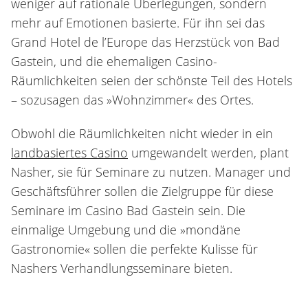
weniger auf rationale Überlegungen, sondern
mehr auf Emotionen basierte. Für ihn sei das
Grand Hotel de l’Europe das Herzstück von Bad
Gastein, und die ehemaligen Casino-
Räumlichkeiten seien der schönste Teil des Hotels
– sozusagen das »Wohnzimmer« des Ortes.
Obwohl die Räumlichkeiten nicht wieder in ein
landbasiertes Casino
umgewandelt werden, plant
Nasher, sie für Seminare zu nutzen. Manager und
Geschäftsführer sollen die Zielgruppe für diese
Seminare im Casino Bad Gastein sein. Die
einmalige Umgebung und die »mondäne
Gastronomie« sollen die perfekte Kulisse für
Nashers Verhandlungsseminare bieten.