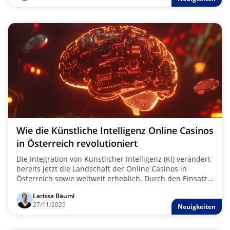
diesem Artikel sehen wir uns die Hintergründe, eine
mögliche Umsetzung der Reform sowie aktuelle
Hindernisse an.
Wie die Künstliche Intelligenz Online Casinos
in Österreich revolutioniert
Die Integration von Künstlicher Intelligenz (KI) verändert
bereits jetzt die Landschaft der Online Casinos in
Österreich sowie weltweit erheblich. Durch den Einsatz
von KI-Technologien können Casino-Betreiber
Larissa Bäuml
personalisierte Spielerlebnisse schaffen, die Sicherheit
27/11/2025
Neuigkeiten
erhöhen und die Effizienz ihrer Unternehmen steigern.
Das geschieht bereits jetzt und hat auch Auswirkungen
auf Sie als Spieler.