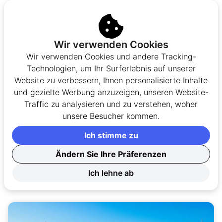
Wir verwenden Cookies
Wir verwenden Cookies und andere Tracking-
Technologien, um Ihr Surferlebnis auf unserer
Website zu verbessern, Ihnen personalisierte Inhalte
und gezielte Werbung anzuzeigen, unseren Website-
Österreichs neue Koalition setzt auf
Traffic zu analysieren und zu verstehen, woher
unsere Besucher kommen.
Fortführung des Glücksspielmonopols
Die kürzlich gebildete Regierungskoalition in Österreich
Ich stimme zu
hat beschlossen, das bestehende Glücksspielmonopol
aufrechtzuerhalten und eine unabhängige
Ändern Sie Ihre Präferenzen
Glücksspielbehörde zu etablieren. Diese Entscheidung
Larissa Bäuml
beeinflusst die Zukunft des Online Casino Marktes im
Ich lehne ab
02/12/2025
Neuigkeiten
Land maßgeblich.