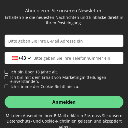
Abonnieren Sie unseren Newsletter.
Erhalten Sie die neuesten Nachrichten und Einblicke direkt in
Ihren Posteingang.
+43
Ich bin über 18 Jahre alt.
Ich bin mit dem Erhalt von Marketingmitteilungen
einverstanden.
Ich stimme der Cookie-Richtlinie zu.
Anmelden
Mit dem Absenden Ihrer E-Mail erklären Sie, dass Sie unsere
Datenschutz- und Cookie-Richtlinien gelesen und akzeptiert
haben.