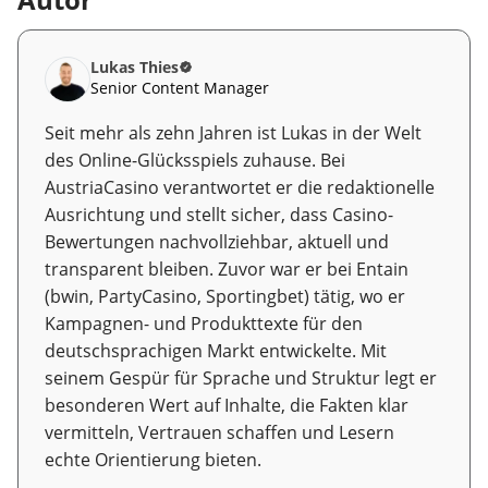
Lukas Thies
Senior Content Manager
Seit mehr als zehn Jahren ist Lukas in der Welt
des Online-Glücksspiels zuhause. Bei
AustriaCasino verantwortet er die redaktionelle
Ausrichtung und stellt sicher, dass Casino-
Bewertungen nachvollziehbar, aktuell und
transparent bleiben. Zuvor war er bei Entain
(bwin, PartyCasino, Sportingbet) tätig, wo er
Kampagnen- und Produkttexte für den
deutschsprachigen Markt entwickelte. Mit
seinem Gespür für Sprache und Struktur legt er
besonderen Wert auf Inhalte, die Fakten klar
vermitteln, Vertrauen schaffen und Lesern
echte Orientierung bieten.