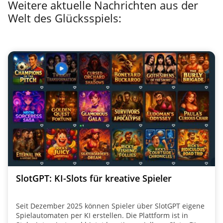
Weitere aktuelle Nachrichten aus der
Welt des Glücksspiels:
SlotGPT: KI-Slots für kreative Spieler
Seit Dezember 2025 können Spieler über SlotGPT eigene
Spielautomaten per KI erstellen. Die Plattform ist in