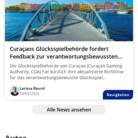
Curaçaos Glücksspielbehörde fordert
Feedback zur verantwortungsbewussten
Glücksspielpolitik an
Die Glücksspielbehörde von Curaçao (Curaçao Gaming
Authority, CGA) hat kürzlich ihre aktualisierte Richtlinie
für das verantwortungsbewusste Glücksspiel
veröffentlicht und die Branche bis zum 5. März 2025 zur
Larissa Bäuml
Stellungnahme aufgefordert. Diese Initiative zielt darauf
10/03/2025
Neuigkeiten
ab, den Spielerschutz zu verbessern und die Einhaltung
regulatorischer Standards zu gewährleisten.
Alle News ansehen
Autor