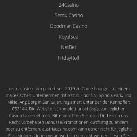
24Casino
Betrix Casino
Goodman Casino
RoyalSea
NetBet
FridayRoll
austriacasino.com gehört seit 2019 zu Game Lounge Ltd, einem
maltesischen Unternehmen mit Sitz in Floor 5N, Spinola Park, Triq
Mikiel Ang Borg in San Giljan, registriert unter der der Kennziffer:
C53144. Die Website ist komplett unabhängig von jeglichen
Casino Unternehmen. Bitte beachten Sie, dass Dritte sich das
Recht vorbehalten Bonusse/Promotionen kurzfristig zu ändern
oder zu entfernen. austriacasino.com kann daher nicht für jegliche
Falschinformationen verantwortlich gemacht werden. Lesen Sie