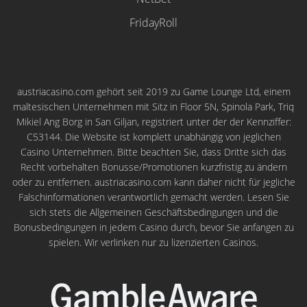
FridayRoll
austriacasino.com gehört seit 2019 zu Game Lounge Ltd, einem
maltesischen Unternehmen mit Sitz in Floor 5N, Spinola Park, Triq
Mikiel Ang Borg in San Giljan, registriert unter der der Kennziffer:
C53144. Die Website ist komplett unabhängig von jeglichen
Casino Unternehmen. Bitte beachten Sie, dass Dritte sich das
Recht vorbehalten Bonusse/Promotionen kurzfristig zu ändern
oder zu entfernen. austriacasino.com kann daher nicht für jegliche
Falschinformationen verantwortlich gemacht werden. Lesen Sie
sich stets die Allgemeinen Geschäftsbedingungen und die
Bonusbedingungen in jedem Casino durch, bevor Sie anfangen zu
spielen. Wir verlinken nur zu lizenzierten Casinos.