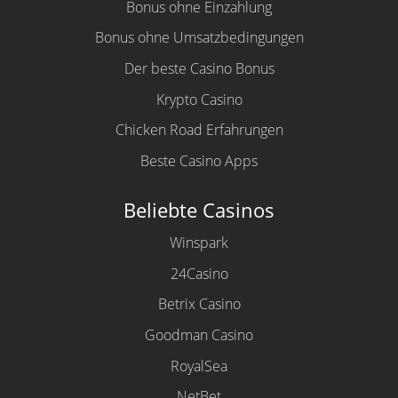
Bonus ohne Einzahlung
Bonus ohne Umsatzbedingungen
Der beste Casino Bonus
Krypto Casino
Chicken Road Erfahrungen
Beste Casino Apps
Beliebte Casinos
Winspark
24Casino
Betrix Casino
Goodman Casino
RoyalSea
NetBet