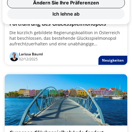
Ändern Sie Ihre Präferenzen
Ich lehne ab
Österreichs neue Koalition setzt auf
Fortführung des Glücksspielmonopols
Die kürzlich gebildete Regierungskoalition in Österreich
hat beschlossen, das bestehende Glücksspielmonopol
aufrechtzuerhalten und eine unabhängige
Glücksspielbehörde zu etablieren. Diese Entscheidung
Larissa Bäuml
beeinflusst die Zukunft des Online Casino Marktes im
02/12/2025
Neuigkeiten
Land maßgeblich.