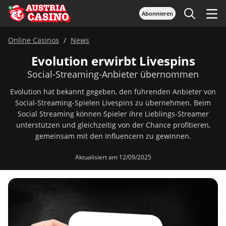
Abonnieren
Online Casinos
News
Evolution erwirbt Livespins
Social-Streaming-Anbieter übernommen
Evolution hat bekannt gegeben, den führenden Anbieter von
Social-Streaming-Spielen Livespins zu übernehmen. Beim
Social Streaming können Spieler ihre Lieblings-Streamer
unterstützen und gleichzeitig von der Chance profitieren,
gemeinsam mit den Influencern zu gewinnen.
Aktualisiert am 12/09/2025