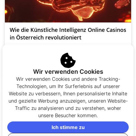
Wie die Künstliche Intelligenz Online Casinos
in Österreich revolutioniert
Die Integration von Künstlicher Intelligenz (KI) verändert
bereits jetzt die Landschaft der Online Casinos in
Österreich sowie weltweit erheblich. Durch den Einsatz
von KI-Technologien können Casino-Betreiber
Larissa Bäuml
personalisierte Spielerlebnisse schaffen, die Sicherheit
Wir verwenden Cookies
27/11/2025
Neuigkeiten
erhöhen und die Effizienz ihrer Unternehmen steigern.
Wir verwenden Cookies und andere Tracking-
Das geschieht bereits jetzt und hat auch Auswirkungen
Technologien, um Ihr Surferlebnis auf unserer
auf Sie als Spieler.
Website zu verbessern, Ihnen personalisierte Inhalte
und gezielte Werbung anzuzeigen, unseren Website-
Traffic zu analysieren und zu verstehen, woher
unsere Besucher kommen.
Ich stimme zu