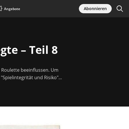
Abonnieren
Angebote
gte – Teil 8
 Roulette beeinflussen. Um
Spielintegrität und Risiko"...