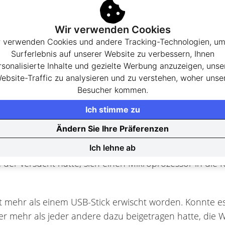
Wir verwenden Cookies
 Zeichen dafür, dass die Verteidigungsmaßnahmen der Gl
 verwenden Cookies und andere Tracking-Technologien, um
 verzweifelt zu sein, wenn er nach Afrika reisen muss, u
Surferlebnis auf unserer Website zu verbessern, Ihnen
rsonalisierte Inhalte und gezielte Werbung anzuzeigen, unse
n London, in denen man, wie Wootten wusste, nicht z
ebsite-Traffic zu analysieren und zu verstehen, woher unse
Finger zu brechen.
Besucher kommen.
Ruhestand, nachdem das Ritz während der Covid-19-Pa
Ich stimme zu
 Laufe der Jahre hatte er einen Schrank voll mit immer
Ändern Sie Ihre Präferenzen
programmierte Handys, fleischfarbene Ohrstöpsel, Min
Ich lehne ab
r, der einen Roulette-Timer in seinem Mund versteckt 
 der versucht hatte, sich einen Mikroprozessor in die 
mehr als einem USB-Stick erwischt worden. Konnte es w
r mehr als jeder andere dazu beigetragen hatte, die 