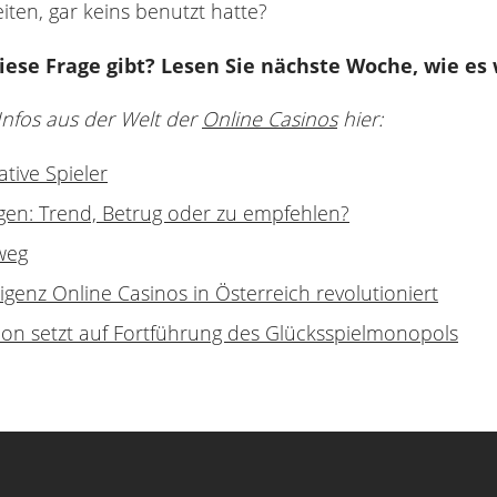
ten, gar keins benutzt hatte?
iese Frage gibt? Lesen Sie nächste Woche, wie es
 Infos aus der Welt der
Online Casinos
hier:
ative Spieler
en: Trend, Betrug oder zu empfehlen?
weg
ligenz Online Casinos in Österreich revolutioniert
ion setzt auf Fortführung des Glücksspielmonopols