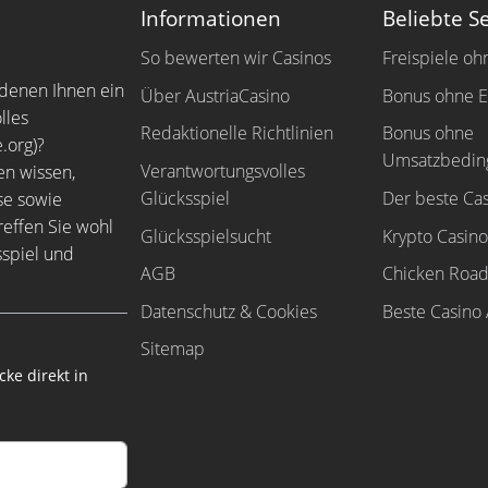
Informationen
Beliebte S
So bewerten wir Casinos
Freispiele oh
 denen Ihnen ein
Über AustriaCasino
Bonus ohne E
lles
Redaktionelle Richtlinien
Bonus ohne
.org
)?
Umsatzbedin
Verantwortungsvolles
en wissen,
Glücksspiel
Der beste Ca
se sowie
reffen Sie wohl
Glücksspielsucht
Krypto Casino
spiel und
AGB
Chicken Road
Datenschutz & Cookies
Beste Casino
Sitemap
ke direkt in