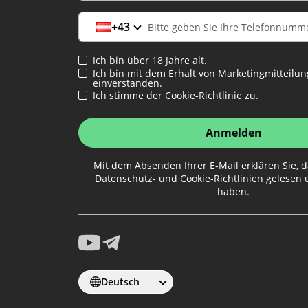
+43
Ich bin über 18 Jahre alt.
Ich bin mit dem Erhalt von Marketingmitteilu
einverstanden.
Ich stimme der Cookie-Richtlinie zu.
Anmelden
Mit dem Absenden Ihrer E-Mail erklären Sie, d
Datenschutz- und Cookie-Richtlinien gelesen 
haben.
Deutsch