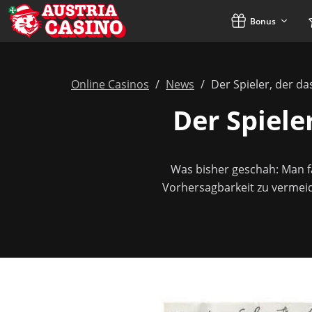
Bonus
Online Casinos
News
Der Spieler, der das
Der Spieler
Was bisher geschah: Man f
Vorhersagbarkeit zu vermeiden