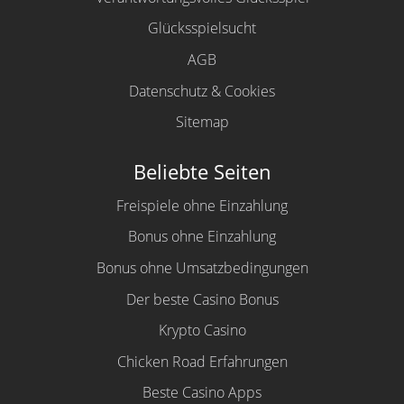
Glücksspielsucht
AGB
Datenschutz & Cookies
Sitemap
Beliebte Seiten
Freispiele ohne Einzahlung
Bonus ohne Einzahlung
Bonus ohne Umsatzbedingungen
Der beste Casino Bonus
Krypto Casino
Chicken Road Erfahrungen
Beste Casino Apps