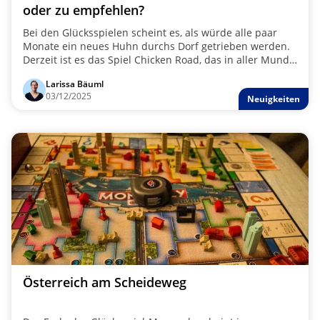
oder zu empfehlen?
Bei den Glücksspielen scheint es, als würde alle paar
Monate ein neues Huhn durchs Dorf getrieben werden.
Derzeit ist es das Spiel Chicken Road, das in aller Munde
ist. Im Online Casino wird es als Crash Game angeboten
Larissa Bäuml
und Spieler fragen sich, ob es sich hierbei um einen
03/12/2025
Neuigkeiten
Fake oder gar Betrug handelt. Ich bin der Sache auf den
Grund gegangen. In diesem Artikel möchte ich Ihnen
meine persönliche Chicken Road Erfahrung genauso
mitteilen wie die handfesten Fakten.
Österreich am Scheideweg