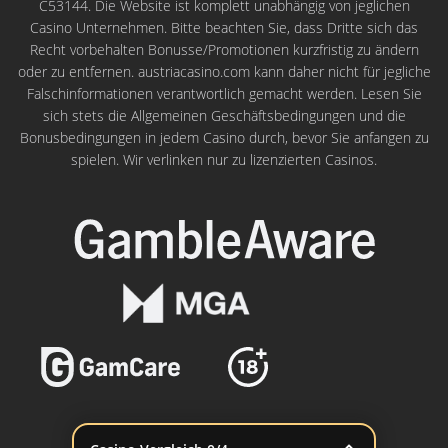
C53144. Die Website ist komplett unabhängig von jeglichen
Casino Unternehmen. Bitte beachten Sie, dass Dritte sich das
Recht vorbehalten Bonusse/Promotionen kurzfristig zu ändern
oder zu entfernen. austriacasino.com kann daher nicht für jegliche
Falschinformationen verantwortlich gemacht werden. Lesen Sie
sich stets die Allgemeinen Geschäftsbedingungen und die
Bonusbedingungen in jedem Casino durch, bevor Sie anfangen zu
spielen. Wir verlinken nur zu lizenzierten Casinos.
© 2019 - 2026 austriacasino.com