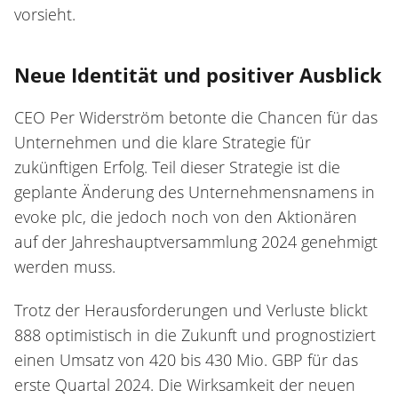
vorsieht.
Neue Identität und positiver Ausblick
CEO Per Widerström betonte die Chancen für das
Unternehmen und die klare Strategie für
zukünftigen Erfolg. Teil dieser Strategie ist die
geplante Änderung des Unternehmensnamens in
evoke plc, die jedoch noch von den Aktionären
auf der Jahreshauptversammlung 2024 genehmigt
werden muss.
Trotz der Herausforderungen und Verluste blickt
888 optimistisch in die Zukunft und prognostiziert
einen Umsatz von 420 bis 430 Mio. GBP für das
erste Quartal 2024. Die Wirksamkeit der neuen