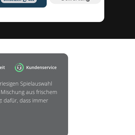
eit
Kundenservice
riesigen Spielauswahl
ie Mischung aus frischem
t dafür, dass immer