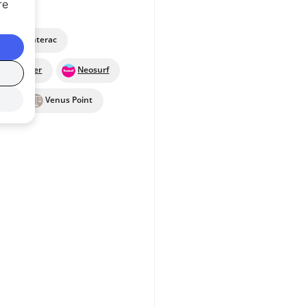
re
Interac
uchBetter
Neosurf
her
Venus Point