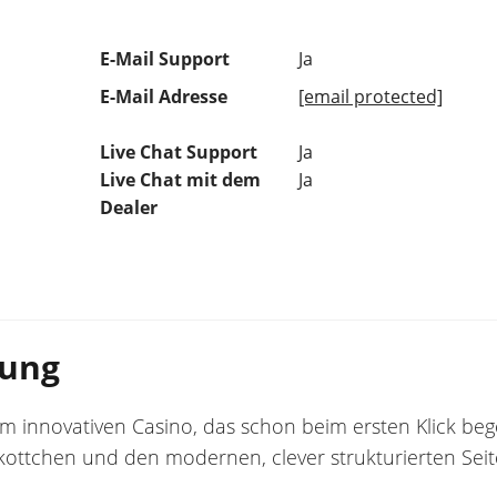
E-Mail Support
Ja
E-Mail Adresse
[email protected]
Live Chat Support
Ja
Live Chat mit dem
Ja
Dealer
tung
innovativen Casino, das schon beim ersten Klick begei
ottchen und den modernen, clever strukturierten Sei