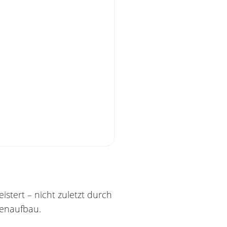
stert – nicht zuletzt durch
tenaufbau.