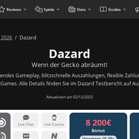
Reviews
Spiele
Slots
Guides
 2026
Dazard
Dazard
Wenn der Gecko abräumt!
nendes Gameplay, blitzschnelle Auszahlungen, flexible Zah
Games. Alle Details finden Sie im Dazard Testbericht auf Au
Aktualisiert am 02/12/2025
8 200€
Live Chat
Live Casino
Bonus
Umsetzen
40x