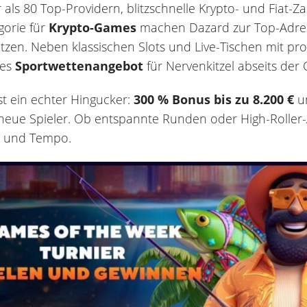
 als 80 Top-Providern, blitzschnelle Krypto- und Fiat
gorie für
Krypto-Games
machen Dazard zur Top-Adress
ätzen. Neben klassischen Slots und Live-Tischen mit pr
des
Sportwettenangebot
für Nervenkitzel abseits der 
st ein echter Hingucker:
300 % Bonus bis zu 8.200 €
un
neue Spieler. Ob entspannte Runden oder High-Roller-
ät und Tempo.