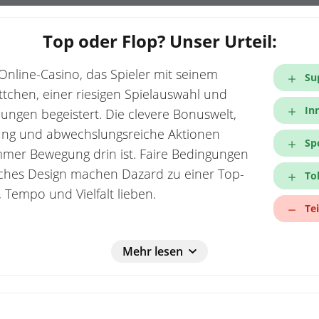
Top oder Flop? Unser Urteil:
Online-Casino, das Spieler mit seinem
Su
chen, einer riesigen Spielauswahl und
In
lungen begeistert. Die clevere Bonuswelt,
ung und abwechslungsreiche Aktionen
Sp
immer Bewegung drin ist. Faire Bedingungen
iches Design machen Dazard zu einer Top-
To
, Tempo und Vielfalt lieben.
Te
Mehr lesen