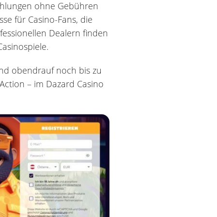
-Zahlungen ohne Gebühren
e für Casino-Fans, die
ofessionellen Dealern finden
Casinospiele.
d obendrauf noch bis zu
Action – im Dazard Casino