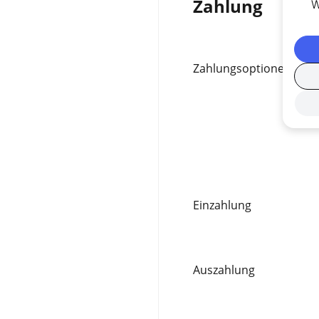
Zahlung
W
Zahlungsoptionen
Einzahlung
Auszahlung