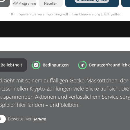
VIP Programm
Neteller
18+ | Spielen Sie verantwortungsvoll |
Gambleaware.org
|
AGB gelten
Beliebtheit
Bedingungen
Benutzerfreundlichk
 zieht mit seinem auffälligen Gecko-Maskottchen, der 
itzschnellen Krypto-Zahlungen viele Blicke auf sich. D
, spannenden Aktionen und verlässlichem Service sorg
pieler hier landen – und bleiben.
Bewertet von
Janine
0