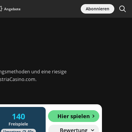
Abonnieren
Angebote
lungsmethoden und eine riesige
striaCasino.com.
140
Hier spielen
Freispiele
Bewertung
Umsetzen
40x