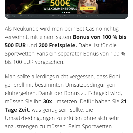
Als Neukunde wird man bei 1Bet Casino richtig
verwöhnt, mit einem satten
Bonus von 100 % bis
500 EUR
und
200 Freispiele.
Dabei ist für die
Sportwetten-Fans ein separater Bonus von 100 %
bis 100 EUR vorgesehen.
Man sollte allerdings nicht vergessen, dass Boni
generell mit bestimmten Umsatzbedingungen
einhergehen. Damit der Bonus zu Echtgeld wird,
müssen Sie ihn
30x
umsetzen. Dafür haben Sie
21
Tage Zeit
, was genug sein sollte, die
Umsatzbedingungen zu erfüllen ohne sich sehr
anzustrengen zu müssen. Beim Sportwetten-