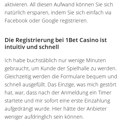
aktivieren. All diesen Aufwand können Sie sich
natürlich ersparen, indem Sie sich einfach via
Facebook oder Google registrieren.
Die Registrierung bei 1Bet Casino ist
intuitiv und schnell
Ich habe buchstäblich nur wenige Minuten
gebraucht, um Kunde der Spielhalle zu werden.
Gleichzeitig werden die Formulare bequem und
schnell ausgefüllt. Das Einzige, was mich gestört
hat, war, dass nach der Anmeldung ein Timer
startete und mir sofort eine erste Einzahlung
aufgedrängt wurde. Hier hätte der Anbieter
weniger aufdringlich sein können.