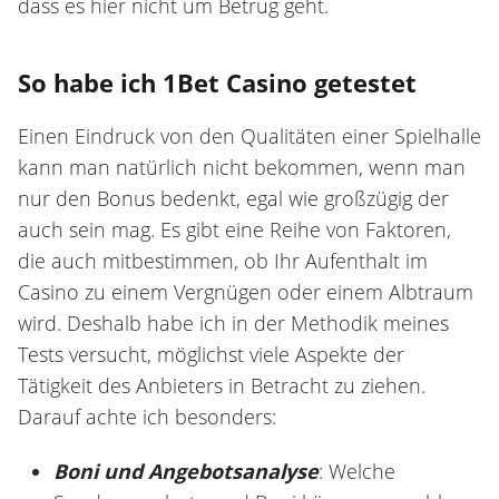
dass es hier nicht um Betrug geht.
So habe ich 1Bet Casino getestet
Einen Eindruck von den Qualitäten einer Spielhalle
kann man natürlich nicht bekommen, wenn man
nur den Bonus bedenkt, egal wie großzügig der
auch sein mag. Es gibt eine Reihe von Faktoren,
die auch mitbestimmen, ob Ihr Aufenthalt im
Casino zu einem Vergnügen oder einem Albtraum
wird. Deshalb habe ich in der Methodik meines
Tests versucht, möglichst viele Aspekte der
Tätigkeit des Anbieters in Betracht zu ziehen.
Darauf achte ich besonders:
Boni und Angebotsanalyse
: Welche