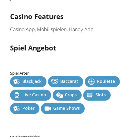
Casino Features
Casino App, Mobil spielen, Handy-App
Spiel Angebot
Spiel Arten
Blackjack
Baccarat
Roulette
Live Casino
Craps
Slots
Poker
Game Shows