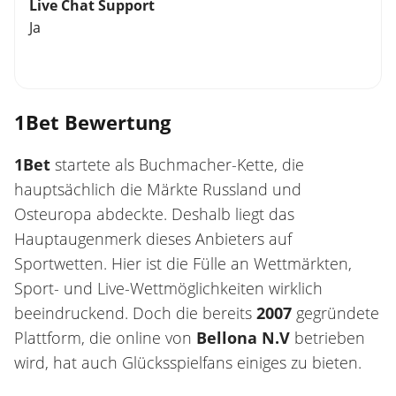
Live Chat Support
Ja
1Bet Bewertung
1Bet
startete als Buchmacher-Kette, die
hauptsächlich die Märkte Russland und
Osteuropa abdeckte. Deshalb liegt das
Hauptaugenmerk dieses Anbieters auf
Sportwetten. Hier ist die Fülle an Wettmärkten,
Sport- und Live-Wettmöglichkeiten wirklich
beeindruckend. Doch die bereits
2007
gegründete
Plattform, die online von
Bellona N.V
betrieben
wird, hat auch Glücksspielfans einiges zu bieten.