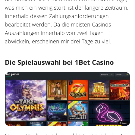
was mich ein wenig stört, ist der längere Zeitraum,
innerhalb dessen Zahlungsanforderungen
bearbeitet werden. Da die meisten Casinos
Auszahlungen innerhalb von zwei Tagen
abwickeln, erscheinen mir drei Tage zu viel.
Die Spielauswahl bei 1Bet Casino