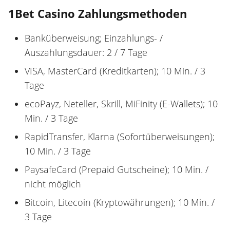
1Bet Casino Zahlungsmethoden
Banküberweisung; Einzahlungs- /
Auszahlungsdauer: 2 / 7 Tage
VISA, MasterCard (Kreditkarten); 10 Min. / 3
Tage
ecoPayz, Neteller, Skrill, MiFinity (E-Wallets); 10
Min. / 3 Tage
RapidTransfer, Klarna (Sofortüberweisungen);
10 Min. / 3 Tage
PaysafeCard (Prepaid Gutscheine); 10 Min. /
nicht möglich
Bitcoin, Litecoin (Kryptowährungen); 10 Min. /
3 Tage