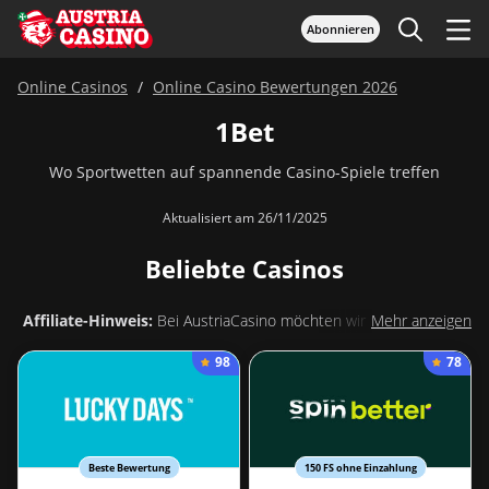
Abonnieren
Online Casinos
Online Casino Bewertungen 2026
1Bet
Wo Sportwetten auf spannende Casino-Spiele treffen
Aktualisiert am 26/11/2025
Beliebte Casinos
Affiliate-Hinweis:
Bei AustriaCasino möchten wir Spielern dabei
Mehr anzeigen
helfen, die besten Casino-Angebote zu entdecken. Einige Links auf
98
78
unserer Website sind Affiliate-Links, für die wir eine Provision
erhalten, wenn Sie über diesen Link eine Einzahlung tätigen.
Dadurch entstehen für Sie keine zusätzlichen Kosten.
Beste Bewertung
150 FS ohne Einzahlung