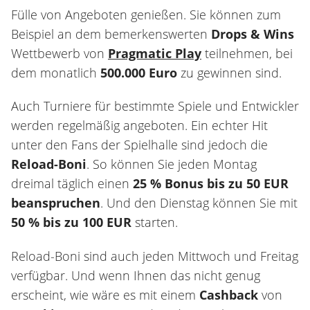
Fülle von Angeboten genießen. Sie können zum
Beispiel an dem bemerkenswerten
Drops & Wins
Wettbewerb von
Pragmatic Play
teilnehmen, bei
dem monatlich
500.000 Euro
zu gewinnen sind.
Auch Turniere für bestimmte Spiele und Entwickler
werden regelmäßig angeboten. Ein echter Hit
unter den Fans der Spielhalle sind jedoch die
Reload-Boni
. So können Sie jeden Montag
dreimal täglich einen
25 % Bonus bis zu 50 EUR
beanspruchen
. Und den Dienstag können Sie mit
50 % bis zu 100 EUR
starten.
Reload-Boni sind auch jeden Mittwoch und Freitag
verfügbar. Und wenn Ihnen das nicht genug
erscheint, wie wäre es mit einem
Cashback
von