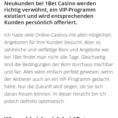
Neukunden bei 1Bet Casino werden
richtig verwöhnt, ein VIP-Programm
existiert und wird entsprechenden
Kunden persönlich offeriert.
Ich habe viele Online-Casinos mit allen möglichen
Angeboten für ihre Kunden besucht. Aber so
zahlreiche und vielfältige Boni und Angebote wie
bei 1Bet findet man nicht alle Tage. Gleichzeitig
sind die Bedingungen der Boni durchaus machbar
und fair. Alles wäre einfach perfekt gewesen, wenn
der Anbieter auch an ein VIP-Programm gedacht
hätte. Nur die Zukunft wird zeigen, ob Sie sich
daran freuen können. In dieser Hinsicht bin ich
jedoch definitiv optimistisch.