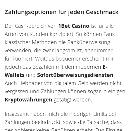
Zahlungsoptionen für jeden Geschmack
Der Cash-Bereich von
1Bet Casino
ist für alle
Arten von Kunden konzipiert. So können Fans
klassischer Methoden die Banküberweisung
verwenden, die zwar langsam ist, aber immer
funktioniert. Weitaus bequemer erscheint mir
jedoch das Bezahlen mit den modernen
E-
Wallets
und
Sofortüberweisungsdiensten
.
Auch Liebhaber von digitalem Geld werden nicht
vergessen und Zahlungen können sogar in einigen
Kryptowährungen
getätigt werden.
Insgesamt haben mich die niedrigen Limits bei
Zahlungen beeindruckt, sowie die Tatsache, dass
der Anbieter keine Gebühren erhebt. Das Einzige,