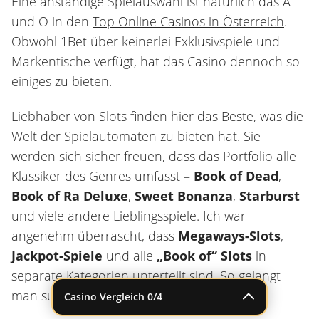
Eine anständige Spielauswahl ist natürlich das A
und O in den
Top Online Casinos in Österreich
.
Obwohl 1Bet über keinerlei Exklusivspiele und
Markentische verfügt, hat das Casino dennoch so
einiges zu bieten.
Liebhaber von Slots finden hier das Beste, was die
Welt der Spielautomaten zu bieten hat. Sie
werden sich sicher freuen, dass das Portfolio alle
Klassiker des Genres umfasst –
Book of Dead
,
Book of Ra Deluxe
,
Sweet Bonanza
,
Starburst
und viele andere Lieblingsspiele. Ich war
angenehm überrascht, dass
Megaways-Slots
,
Jackpot-Spiele
und alle
„Book of“ Slots
in
separate Kategorien unterteilt sind. So gelangt
man superschnell zum gewünschten Inhalt.
Casino Vergleich
0
/4