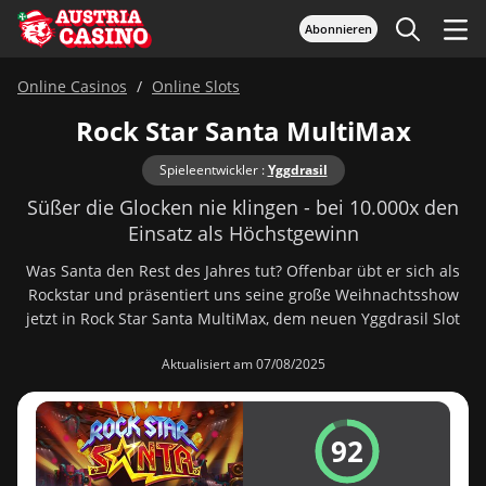
Abonnieren
Online Casinos
Online Slots
Rock Star Santa MultiMax
Spieleentwickler :
Yggdrasil
Süßer die Glocken nie klingen - bei 10.000x den
Einsatz als Höchstgewinn
Was Santa den Rest des Jahres tut? Offenbar übt er sich als
Rockstar und präsentiert uns seine große Weihnachtsshow
jetzt in Rock Star Santa MultiMax, dem neuen Yggdrasil Slot
Aktualisiert am 07/08/2025
92