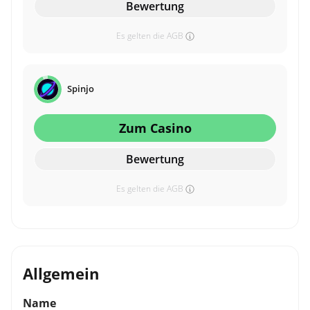
Bewertung
Es gelten die AGB
Spinjo
Zum Casino
Bewertung
Es gelten die AGB
Allgemein
Name