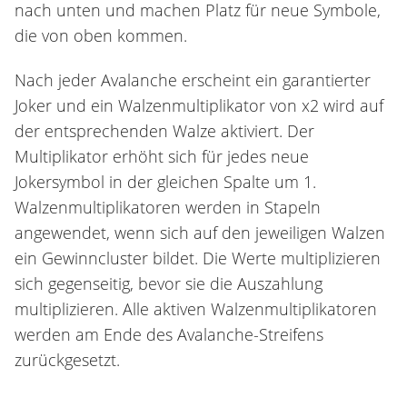
nach unten und machen Platz für neue Symbole,
die von oben kommen.
Nach jeder Avalanche erscheint ein garantierter
Joker und ein Walzenmultiplikator von x2 wird auf
der entsprechenden Walze aktiviert. Der
Multiplikator erhöht sich für jedes neue
Jokersymbol in der gleichen Spalte um 1.
Walzenmultiplikatoren werden in Stapeln
angewendet, wenn sich auf den jeweiligen Walzen
ein Gewinncluster bildet. Die Werte multiplizieren
sich gegenseitig, bevor sie die Auszahlung
multiplizieren. Alle aktiven Walzenmultiplikatoren
werden am Ende des Avalanche-Streifens
zurückgesetzt.