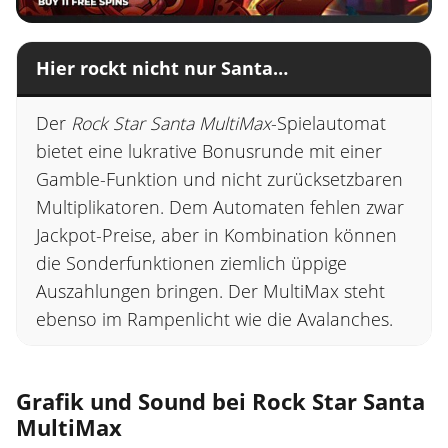
Hier rockt nicht nur Santa…
Der
Rock Star Santa MultiMax
-Spielautomat
bietet eine lukrative Bonusrunde mit einer
Gamble-Funktion und nicht zurücksetzbaren
Multiplikatoren. Dem Automaten fehlen zwar
Jackpot-Preise, aber in Kombination können
die Sonderfunktionen ziemlich üppige
Auszahlungen bringen. Der MultiMax steht
ebenso im Rampenlicht wie die Avalanches.
Grafik und Sound bei Rock Star Santa
MultiMax