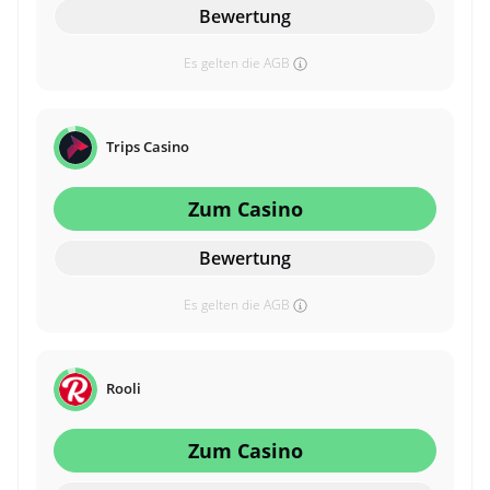
Bewertung
Es gelten die AGB
Trips Casino
Zum Casino
Bewertung
Es gelten die AGB
Rooli
Zum Casino