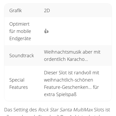
Grafik
2D
Optimiert
für mobile
👍
Endgeräte
Weihnachtsmusik aber mit
Soundtrack
ordentlich Karacho…
Dieser Slot ist randvoll mit
Special
weihnachtlich-schönen
Features
Feature-Geschenken… für
extra Spielspaß
Das Setting des
Rock Star Santa MultiMax
Slots ist