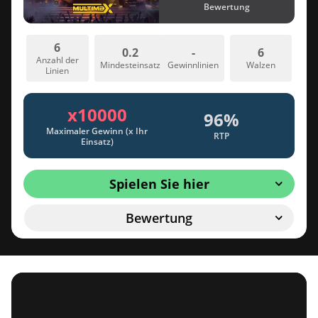
Bewertung
6
0.2
-
6
Anzahl der
Mindesteinsatz
Gewinnlinien
Walzen
Linien
x10000
96%
Maximaler Gewinn (x Ihr
RTP
Einsatz)
Spielen Sie hier
Bewertung