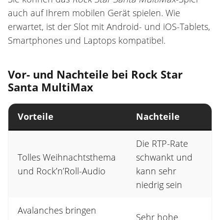
auch auf Ihrem mobilen Gerät spielen. Wie
erwartet, ist der Slot mit Android- und iOS-Tablets,
Smartphones und Laptops kompatibel.
Vor- und Nachteile bei Rock Star
Santa MultiMax
Vorteile
Nachteile
Die RTP-Rate
Tolles Weihnachtsthema
schwankt und
und Rock’n’Roll-Audio
kann sehr
niedrig sein
Avalanches bringen
Sehr hohe