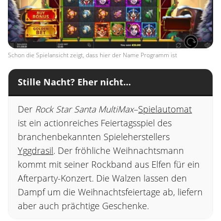
Schon die Spielansicht zeigt, dass hier der Name Programm ist
Stille Nacht? Eher nicht…
Der
Rock Star Santa MultiMax
–
Spielautomat
ist ein actionreiches Feiertagsspiel des
branchenbekannten Spieleherstellers
Yggdrasil
. Der fröhliche Weihnachtsmann
kommt mit seiner Rockband aus Elfen für ein
Afterparty-Konzert. Die Walzen lassen den
Dampf um die Weihnachtsfeiertage ab, liefern
aber auch prächtige Geschenke.