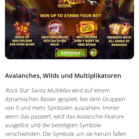
Avalanches, Wilds und Multiplikatoren
Rock Star Santa MultiMax
wird auf einem
dynamischen Raster gespielt, bei dem Gruppen
von 5 und mehr Symbolen auszahlen. Immer
wenn das passiert, wird das Avalanche-Feature
ausgelöst und die beteiligten Symbole
verschwinden. Die Symbole um sie herum fallen