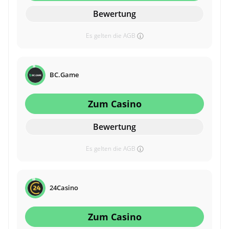
Bewertung
Es gelten die AGB
BC.Game
Zum Casino
Bewertung
Es gelten die AGB
24Casino
Zum Casino