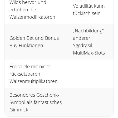
Wilds hervor und
Volatilität kann
erhöhen die
tückisch sein
Walzenmodifikatoren
„Nachbildung“
Golden Bet und Bonus
anderer
Buy Funktionen
Yggdrasil
MultiMax-Slots
Freispiele mit nicht
rücksetzbaren
Walzenmultiplikatoren
Besonderes Geschenk-
Symbol als fantastisches
Gimmick