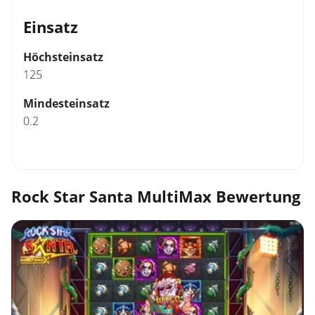
Einsatz
Höchsteinsatz
125
Mindesteinsatz
0.2
Rock Star Santa MultiMax Bewertung