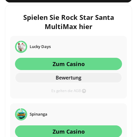
Spielen Sie Rock Star Santa
MultiMax hier
Lucky Days
Zum Casino
Bewertung
Es gelten die AGB
Spinanga
Zum Casino