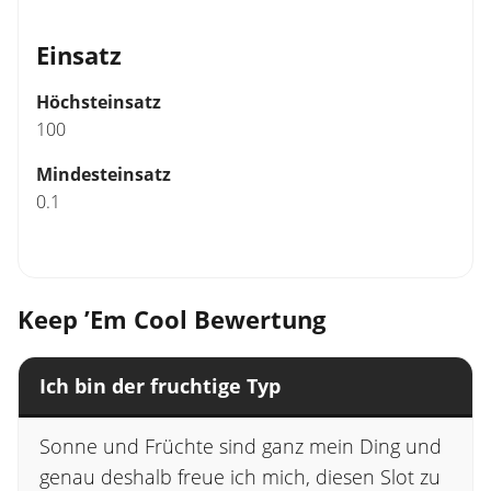
Einsatz
Höchsteinsatz
100
Mindesteinsatz
0.1
Keep ’Em Cool Bewertung
Ich bin der fruchtige Typ
Sonne und Früchte sind ganz mein Ding und
genau deshalb freue ich mich, diesen Slot zu