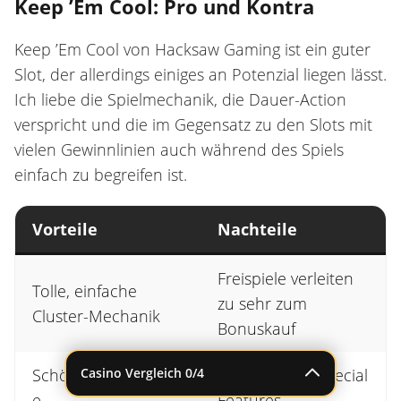
Keep ’Em Cool: Pro und Kontra
Keep ’Em Cool von Hacksaw Gaming ist ein guter
Slot, der allerdings einiges an Potenzial liegen lässt.
Ich liebe die Spielmechanik, die Dauer-Action
verspricht und die im Gegensatz zu den Slots mit
vielen Gewinnlinien auch während des Spiels
einfach zu begreifen ist.
Vorteile
Nachteile
Freispiele verleiten
Tolle, einfache
zu sehr zum
Cluster-Mechanik
Bonuskauf
Casino Vergleich
0
/4
Schöne Soundkuliss
Relativ wenig Special
e
Features