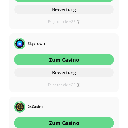
Bewertung
Es gelten die AGB
Skycrown
Zum Casino
Bewertung
Es gelten die AGB
24Casino
Zum Casino