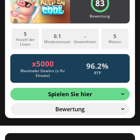
83
Bewertung
5
0.1
-
5
Anzahl der
Mindesteinsatz
Gewinnlinien
Walzen
Linien
x5000
96.2%
Maximaler Gewinn (x Ihr
RTP
Einsatz)
Spielen Sie hier
Bewertung