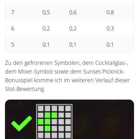
7
0,5
0,6
0,8
6
0,2
0,2
0,3
5
0,1
0,1
0,1
Zu den gefrorenen Symbolen, dem Cocktailglas-,
dem Mixer-Symbol sowie dem Sunset-Picknick-
Bonusspiel komme ich im weiteren Verlauf dieser
Slot-Bewertung.