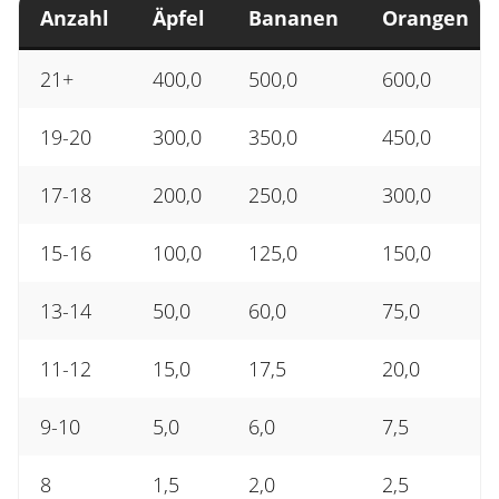
Anzahl
Äpfel
Bananen
Orangen
21+
400,0
500,0
600,0
19-20
300,0
350,0
450,0
17-18
200,0
250,0
300,0
15-16
100,0
125,0
150,0
13-14
50,0
60,0
75,0
11-12
15,0
17,5
20,0
9-10
5,0
6,0
7,5
8
1,5
2,0
2,5