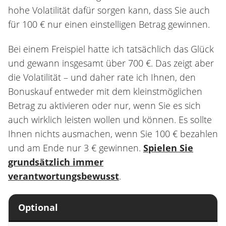
hohe Volatilität dafür sorgen kann, dass Sie auch
für 100 € nur einen einstelligen Betrag gewinnen.
Bei einem Freispiel hatte ich tatsächlich das Glück
und gewann insgesamt über 700 €. Das zeigt aber
die Volatilität – und daher rate ich Ihnen, den
Bonuskauf entweder mit dem kleinstmöglichen
Betrag zu aktivieren oder nur, wenn Sie es sich
auch wirklich leisten wollen und können. Es sollte
Ihnen nichts ausmachen, wenn Sie 100 € bezahlen
und am Ende nur 3 € gewinnen.
Spielen Sie
grundsätzlich immer
verantwortungsbewusst
.
Optional