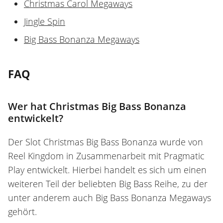
Christmas Carol Megaways
Jingle Spin
Big Bass Bonanza Megaways
FAQ
Wer hat Christmas Big Bass Bonanza
entwickelt?
Der Slot Christmas Big Bass Bonanza wurde von
Reel Kingdom in Zusammenarbeit mit Pragmatic
Play entwickelt. Hierbei handelt es sich um einen
weiteren Teil der beliebten Big Bass Reihe, zu der
unter anderem auch Big Bass Bonanza Megaways
gehört.