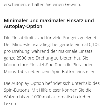
erscheinen, erhalten Sie einen Gewinn.
Minimaler und maximaler Einsatz und
Autoplay-Option
Die Einsatzlimits sind für viele Budgets geeignet.
Der Mindesteinsatz liegt bei gerade einmal 0,10€
pro Drehung, während der maximale Einsatz
ganze 250€ pro Drehung zu bieten hat. Sie
können Ihre Einsatzhöhe über die Plus- oder
Minus-Tabs neben dem Spin-Button einstellen.
Die Autoplay-Option befindet sich unterhalb des
Spin-Buttons. Mit Hilfe dieser können Sie die
Walzen bis zu 1000-mal automatisch drehen
lassen.