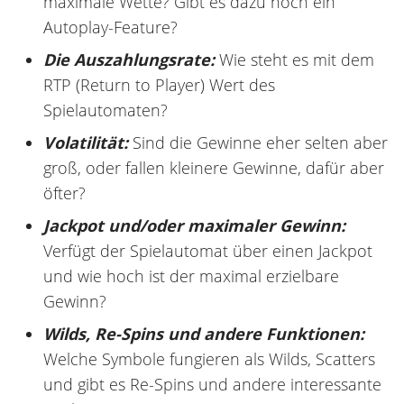
maximale Wette? Gibt es dazu noch ein
Autoplay-Feature?
Die Auszahlungsrate:
Wie steht es mit dem
RTP (Return to Player) Wert des
Spielautomaten?
Volatilität:
Sind die Gewinne eher selten aber
groß, oder fallen kleinere Gewinne, dafür aber
öfter?
Jackpot und/oder maximaler Gewinn:
Verfügt der Spielautomat über einen Jackpot
und wie hoch ist der maximal erzielbare
Gewinn?
Wilds, Re-Spins und andere Funktionen:
Welche Symbole fungieren als Wilds, Scatters
und gibt es Re-Spins und andere interessante