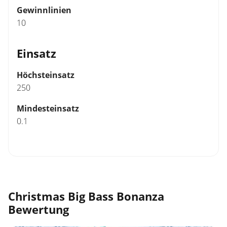
Gewinnlinien
10
Einsatz
Höchsteinsatz
250
Mindesteinsatz
0.1
Christmas Big Bass Bonanza
Bewertung