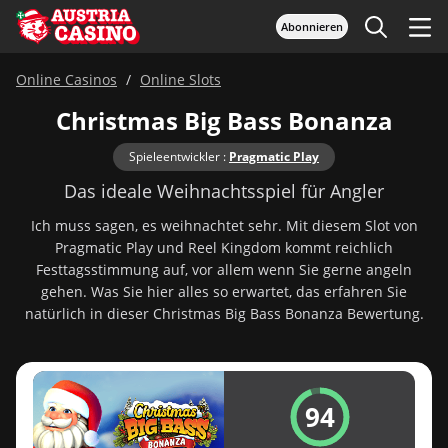
Abonnieren
Online Casinos
Online Slots
Christmas Big Bass Bonanza
Spieleentwickler :
Pragmatic Play
Das ideale Weihnachtsspiel für Angler
Ich muss sagen, es weihnachtet sehr. Mit diesem Slot von
Pragmatic Play und Reel Kingdom kommt reichlich
Festtagsstimmung auf, vor allem wenn Sie gerne angeln
gehen. Was Sie hier alles so erwartet, das erfahren Sie
natürlich in dieser Christmas Big Bass Bonanza Bewertung.
94