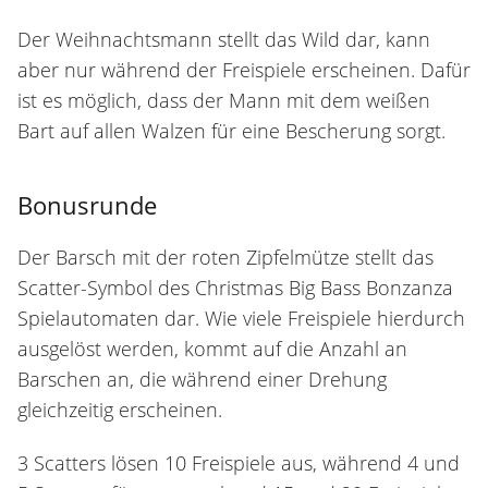
Der Weihnachtsmann stellt das Wild dar, kann
aber nur während der Freispiele erscheinen. Dafür
ist es möglich, dass der Mann mit dem weißen
Bart auf allen Walzen für eine Bescherung sorgt.
Bonusrunde
Der Barsch mit der roten Zipfelmütze stellt das
Scatter-Symbol des Christmas Big Bass Bonzanza
Spielautomaten dar. Wie viele Freispiele hierdurch
ausgelöst werden, kommt auf die Anzahl an
Barschen an, die während einer Drehung
gleichzeitig erscheinen.
3 Scatters lösen 10 Freispiele aus, während 4 und