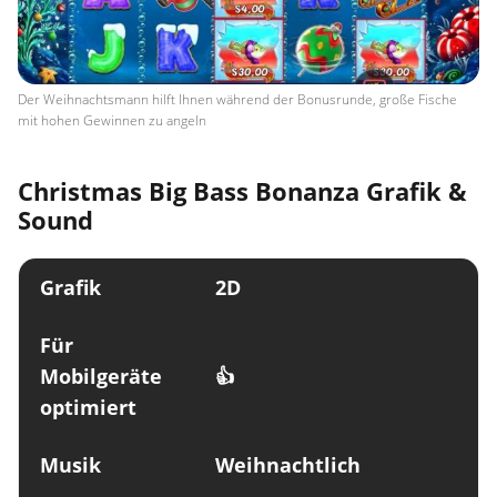
Der Weihnachtsmann hilft Ihnen während der Bonusrunde, große Fische
mit hohen Gewinnen zu angeln
Christmas Big Bass Bonanza Grafik &
Sound
Grafik
2D
Für
Mobilgeräte
👍
optimiert
Musik
Weihnachtlich