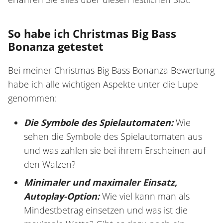
So habe ich Christmas Big Bass
Bonanza getestet
Bei meiner Christmas Big Bass Bonanza Bewertung
habe ich alle wichtigen Aspekte unter die Lupe
genommen:
Die Symbole des Spielautomaten:
Wie
sehen die Symbole des Spielautomaten aus
und was zahlen sie bei ihrem Erscheinen auf
den Walzen?
Minimaler und maximaler Einsatz,
Autoplay-Option:
Wie viel kann man als
Mindestbetrag einsetzen und was ist die