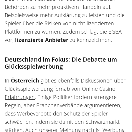
Behörden zu mehr proaktivem Handeln auf.
Beispielsweise mehr Aufklärung zu leisten und die
Spieler über die Risiken von nicht lizenzierten
Plattformen zu warnen. Zudem schlägt die EGBA
vor,
lizenzierte Anbieter
zu kennzeichnen.
Deutschland im Fokus: Die Debatte um
Glücksspielwerbung
In
Österreich
gibt es ebenfalls Diskussionen über
Glücksspielwerbung fernab von
Online Casino
Erfahrungen
. Einige Politiker fordern strengere
Regeln, aber Branchenverbände argumentieren,
dass Werbeverbote den Schutz der Spieler
schwächen, indem sie damit den Schwarzmarkt
stärken. Auch unserer Meinung nach ist Werbung