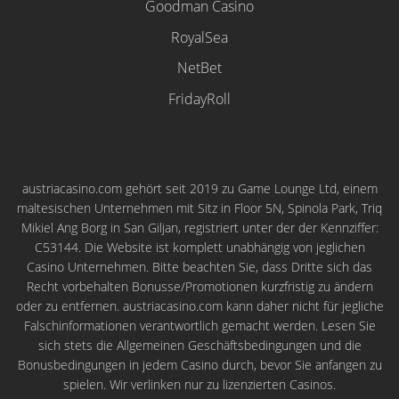
Goodman Casino
RoyalSea
NetBet
FridayRoll
austriacasino.com gehört seit 2019 zu Game Lounge Ltd, einem
maltesischen Unternehmen mit Sitz in Floor 5N, Spinola Park, Triq
Mikiel Ang Borg in San Giljan, registriert unter der der Kennziffer:
C53144. Die Website ist komplett unabhängig von jeglichen
Casino Unternehmen. Bitte beachten Sie, dass Dritte sich das
Recht vorbehalten Bonusse/Promotionen kurzfristig zu ändern
oder zu entfernen. austriacasino.com kann daher nicht für jegliche
Falschinformationen verantwortlich gemacht werden. Lesen Sie
sich stets die Allgemeinen Geschäftsbedingungen und die
Bonusbedingungen in jedem Casino durch, bevor Sie anfangen zu
spielen. Wir verlinken nur zu lizenzierten Casinos.