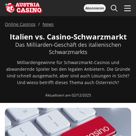
Abonnieren
Online Casinos
News
Italien vs. Casino-Schwarzmarkt
Das Milliarden-Geschäft des italienischen
Schwarzmarkts
Milliardengewinne für Schwarzmarkt-Casinos und
abwandernde Spieler bei den legalen Anbietern. Die Gründe
sind schnell ausgemacht, aber sind auch Lösungen in Sicht?
Und wieso betrifft dieses Thema auch Österreich?
Aktualisiert am 02/12/2025