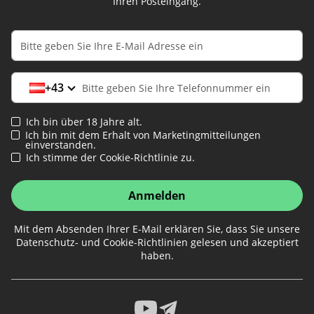
Ihren Posteingang.
+43
Ich bin über 18 Jahre alt.
Ich bin mit dem Erhalt von Marketingmitteilungen
einverstanden.
Ich stimme der Cookie-Richtlinie zu.
Anmelden
Mit dem Absenden Ihrer E-Mail erklären Sie, dass Sie unsere
Datenschutz- und Cookie-Richtlinien gelesen und akzeptiert
haben.