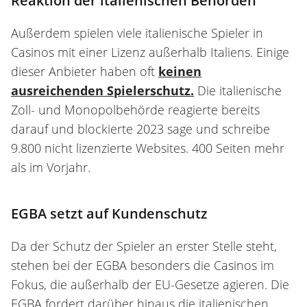
Reaktion der italienischen Behörden
Außerdem spielen viele italienische Spieler in
Casinos mit einer Lizenz außerhalb Italiens. Einige
dieser Anbieter haben oft
keinen
ausreichenden Spielerschutz.
Die italienische
Zoll- und Monopolbehörde reagierte bereits
darauf und blockierte 2023 sage und schreibe
9.800 nicht lizenzierte Websites. 400 Seiten mehr
als im Vorjahr.
EGBA setzt auf Kundenschutz
Da der Schutz der Spieler an erster Stelle steht,
stehen bei der EGBA besonders die Casinos im
Fokus, die außerhalb der EU-Gesetze agieren. Die
EGBA fordert darüber hinaus die italienischen