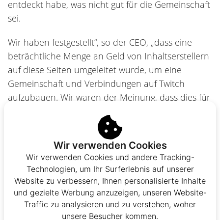
entdeckt habe, was nicht gut für die Gemeinschaft
sei.
Wir haben festgestellt“, so der CEO, „dass eine
beträchtliche Menge an Geld von Inhaltserstellern
auf diese Seiten umgeleitet wurde, um eine
Gemeinschaft und Verbindungen auf Twitch
aufzubauen. Wir waren der Meinung, dass dies für
die Community nicht von Vorteil ist, und haben
deshalb das Streaming von nicht regulierten
Seiten verboten“.
Wir verwenden Cookies
Wir verwenden Cookies und andere Tracking-
Abschließend betonte Clancy noch einmal, dass
Technologien, um Ihr Surferlebnis auf unserer
Twitch kein Problem mit dem Streaming von
Website zu verbessern, Ihnen personalisierte Inhalte
Spielen an sich habe, sondern dass man sich
und gezielte Werbung anzuzeigen, unseren Website-
Sorgen um die Streamer mache, die Inhalte von
Traffic zu analysieren und zu verstehen, woher
unsere Besucher kommen.
unregulierten Seiten streamen.