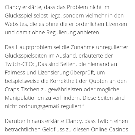
Clancy erklärte, dass das Problem nicht im
Glücksspiel selbst liege, sondern vielmehr in den
Websites, die es ohne die erforderlichen Lizenzen
und damit ohne Regulierung anbieten.
Das Hauptproblem sei die Zunahme unregulierter
Glücksspielseiten im Ausland, erläuterte der
Twitch-CEO: „Das sind Seiten, die niemand auf
Fairness und Lizensierung überprüft, um
beispielsweise die Korrektheit der Quoten an den
Craps-Tischen zu gewährleisten oder mögliche
Manipulationen zu verhindern. Diese Seiten sind
nicht ordnungsgemäß reguliert.“
Darüber hinaus erklärte Clancy, dass Twitch einen
beträchtlichen Geldfluss zu diesen Online-Casinos