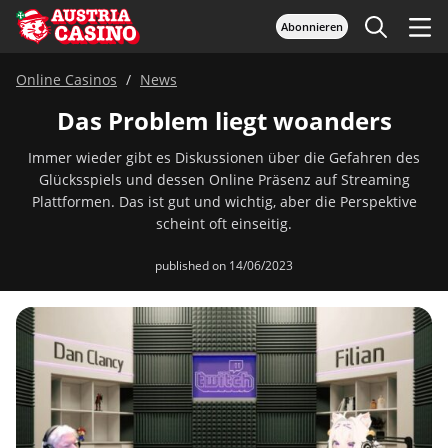
Abonnieren
Online Casinos
News
Das Problem liegt woanders
Immer wieder gibt es Diskussionen über die Gefahren des
Glücksspiels und dessen Online Präsenz auf Streaming
Plattformen. Das ist gut und wichtig, aber die Perspektive
scheint oft einseitig.
published on 14/06/2023