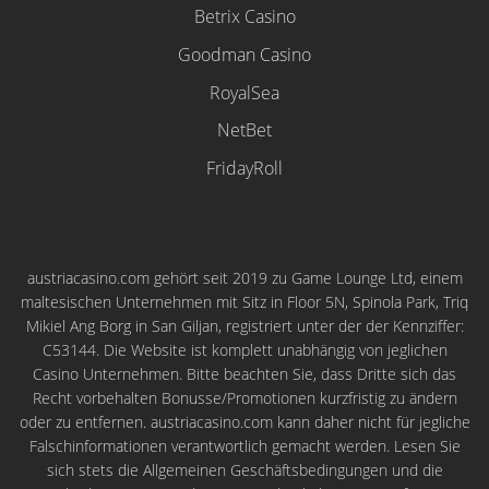
Betrix Casino
Goodman Casino
RoyalSea
NetBet
FridayRoll
austriacasino.com gehört seit 2019 zu Game Lounge Ltd, einem
maltesischen Unternehmen mit Sitz in Floor 5N, Spinola Park, Triq
Mikiel Ang Borg in San Giljan, registriert unter der der Kennziffer:
C53144. Die Website ist komplett unabhängig von jeglichen
Casino Unternehmen. Bitte beachten Sie, dass Dritte sich das
Recht vorbehalten Bonusse/Promotionen kurzfristig zu ändern
oder zu entfernen. austriacasino.com kann daher nicht für jegliche
Falschinformationen verantwortlich gemacht werden. Lesen Sie
sich stets die Allgemeinen Geschäftsbedingungen und die