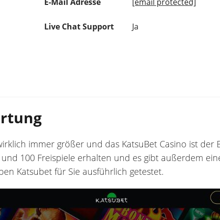
E-Mail Adresse
[email protected]
Live Chat Support
Ja
rtung
klich immer größer und das KatsuBet Casino ist der 
 und 100 Freispiele erhalten und es gibt außerdem eine
n Katsubet für Sie ausführlich getestet.