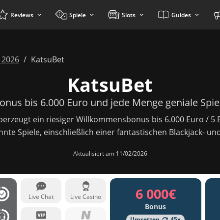
Reviews
Spiele
Slots
Guides
 2026
KatsuBet
KatsuBet
onus bis 6.000 Euro und jede Menge geniale Spie
berzeugt ein riesiger Willkommensbonus bis 6.000 Euro / 5 B
te Spiele, einschließlich einer fantastischen Blackjack- un
Aktualisiert am 11/02/2026
6 000€
Live Chat
Live Casino
Bonus
Umsetzen
45x