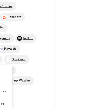
k Studios
Habanero
Bet
ogaming
NetEnt
Playtech
Quickspin
Relax
ming
Wazdan
 Ihr
ren