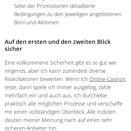
Seite der Promotionen detaillierte
Bedingungen zu den jeweiligen angebotenen
Boni und Aktionen.
Auf den ersten und den zweiten Blick
sicher
Eine vollkommene Sicherheit gibt es so gut wie
nirgends, aber ich kann zumindest diverse
Risikofaktoren bewerten. Wenn ich
Online-Casinos
teste, dann spiele ich immer ausgiebig, zahle
mehrfach ein und auch aus. Ich durchlebe
praktisch alle möglichen Prozesse und verschaffe
mir einen vollständigen Überblick. Alle Indizien
deuten meiner Meinung nach auf einen sehr
sicheren Anbieter hin.