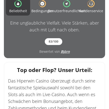
Beliebtheit
Bedingungen
Benutzerfreundlichkeit
Kundenservice
Eine unglaubliche Vielfalt. Viele Stärken, aber
auch mit Luft nach oben.
83/100
Bewertet von
Björn
Top oder Flop? Unser Urteil:
Das Hiperwin Casino überzeugt durch seine
fantastische Spielauswahl sowohl bei den
Slots als auch im Live-Casino. Auch wenn es
Schwächen beim Bonusangebot, den
Zahlungsmethoden und beim Kundendienst