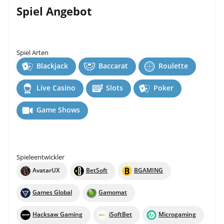
Spiel Angebot
Spiel Arten
Blackjack
Baccarat
Roulette
Live Casino
Slots
Poker
Game Shows
Spieleentwickler
AvatarUX
BetSoft
BGAMING
Games Global
Gamomat
Hacksaw Gaming
iSoftBet
Microgaming