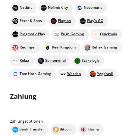
NetEnt
Nolimit City
Novomatic
Peter & Sons
Playson
Play’n GO
Pragmatic Play
Push Gaming
Quickspin
Red Tiger
Reel Kingdom
Reflex Gaming
Relax
Spinomenal
Stakelogic
Tom Horn Gaming
Wazdan
Yggdrasil
Zahlung
Zahlungsoptionen
Bank Transfer
Bitcoin
Klarna