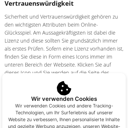
Vertrauenswürdigkeit
Sicherheit und Vertrauenswürdigkeit gehören zu
den wichtigsten Attributen beim Online-
Glücksspiel. Am Aussagekräftigsten ist dabei die
Lizenz und diese sollten Sie grundsätzlich immer
als erstes Prüfen. Sofern eine Lizenz vorhanden ist,
finden Sie diese in Form eines Icons immer im
unteren Bereich der Webseite. Klicken Sie auf
dieses Icon und Sie werden auf die Seite des
Lizenzgebers weitergeleitet und auf dieser Seite
können Sie die Gültigkeit dieser überprüfen.
Wir verwenden Cookies
Wir verwenden Cookies und andere Tracking-
Technologien, um Ihr Surferlebnis auf unserer
Website zu verbessern, Ihnen personalisierte Inhalte
und gezielte Werbung anzuzeigen, unseren Website-