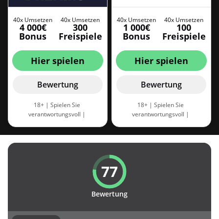
40x Umsetzen
40x Umsetzen
40x Umsetzen
40x Umsetzen
4 000€
300
1 000€
100
Bonus
Freispiele
Bonus
Freispiele
Hier spielen
Hier spielen
Bewertung
Bewertung
18+ | Spielen Sie
18+ | Spielen Sie
verantwortungsvoll |
verantwortungsvoll |
Gambleaware.org
|
AGB gelten
Gambleaware.org
|
AGB gelten
77
Bewertung