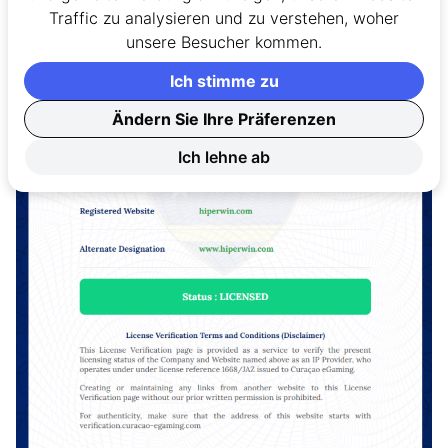
Traffic zu analysieren und zu verstehen, woher
unsere Besucher kommen.
Ich stimme zu
Ändern Sie Ihre Präferenzen
Ich lehne ab