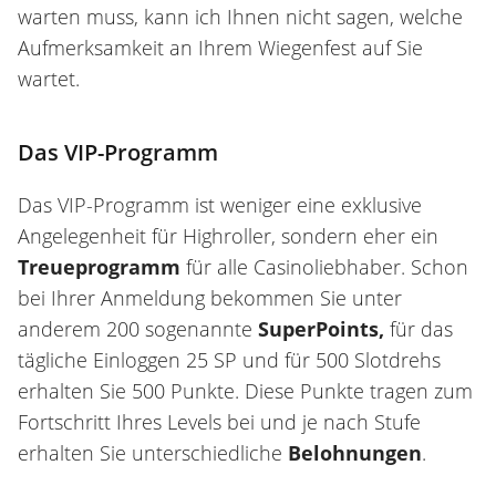
warten muss, kann ich Ihnen nicht sagen, welche
Aufmerksamkeit an Ihrem Wiegenfest auf Sie
wartet.
Das VIP-Programm
Das VIP-Programm ist weniger eine exklusive
Angelegenheit für Highroller, sondern eher ein
Treueprogramm
für alle Casinoliebhaber. Schon
bei Ihrer Anmeldung bekommen Sie unter
anderem 200 sogenannte
SuperPoints,
für das
tägliche Einloggen 25 SP und für 500 Slotdrehs
erhalten Sie 500 Punkte. Diese Punkte tragen zum
Fortschritt Ihres Levels bei und je nach Stufe
erhalten Sie unterschiedliche
Belohnungen
.