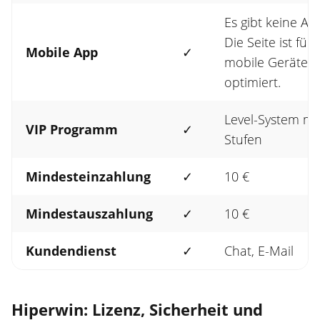
Es gibt keine Ap
Die Seite ist für
Mobile App
✓
mobile Geräte
optimiert.
Level-System mi
VIP Programm
✓
Stufen
Mindesteinzahlung
✓
10 €
Mindestauszahlung
✓
10 €
Kundendienst
✓
Chat, E-Mail
Hiperwin: Lizenz, Sicherheit und