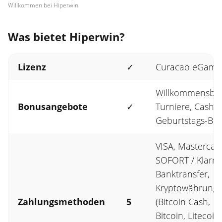
Willkommen bei Hiperwin
Was bietet Hiperwin?
Lizenz
✓
Curacao eGami
Willkommensbo
Bonusangebote
✓
Turniere, Cashb
Geburtstags-Bo
VISA, Mastercar
SOFORT / Klarna
Banktransfer,
Kryptowährung
Zahlungsmethoden
5
(Bitcoin Cash,
Bitcoin, Litecoin,