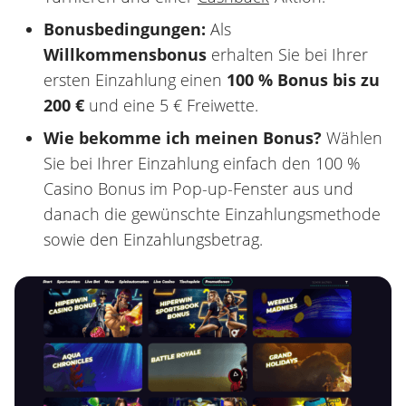
Bonusbedingungen:
Als
Willkommensbonus
erhalten Sie bei Ihrer
ersten Einzahlung einen
100 % Bonus bis zu
200 €
und eine 5 € Freiwette.
Wie bekomme ich meinen Bonus?
Wählen
Sie bei Ihrer Einzahlung einfach den 100 %
Casino Bonus im Pop-up-Fenster aus und
danach die gewünschte Einzahlungsmethode
sowie den Einzahlungsbetrag.