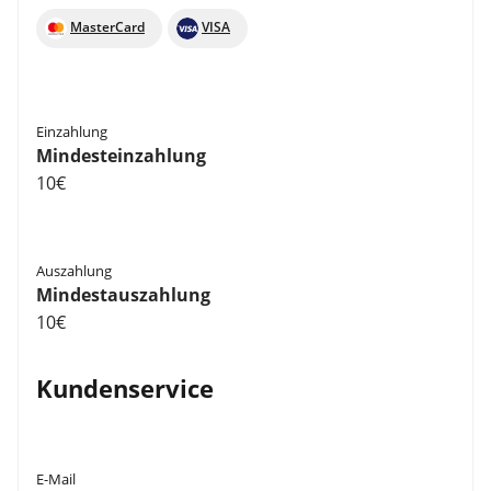
MasterCard
VISA
Einzahlung
Mindesteinzahlung
10€
Auszahlung
Mindestauszahlung
10€
Kundenservice
E-Mail