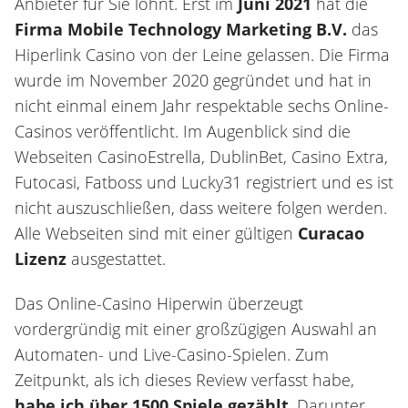
Anbieter für Sie lohnt. Erst im
Juni 2021
hat die
Firma Mobile Technology Marketing B.V.
das
Hiperlink Casino von der Leine gelassen. Die Firma
wurde im November 2020 gegründet und hat in
nicht einmal einem Jahr respektable sechs Online-
Casinos veröffentlicht. Im Augenblick sind die
Webseiten CasinoEstrella, DublinBet, Casino Extra,
Futocasi, Fatboss und Lucky31 registriert und es ist
nicht auszuschließen, dass weitere folgen werden.
Alle Webseiten sind mit einer gültigen
Curacao
Lizenz
ausgestattet.
Das Online-Casino Hiperwin überzeugt
vordergründig mit einer großzügigen Auswahl an
Automaten- und Live-Casino-Spielen. Zum
Zeitpunkt, als ich dieses Review verfasst habe,
habe ich über 1500 Spiele gezählt
. Darunter