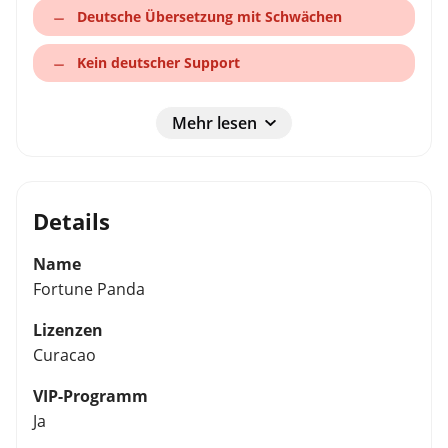
Deutsche Übersetzung mit Schwächen
Kein deutscher Support
Mehr lesen
Details
Name
Fortune Panda
Lizenzen
Curacao
VIP-Programm
Ja