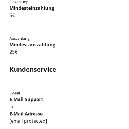
Einzahlung
Mindesteinzahlung
5€
Auszahlung
Mindestauszahlung
25€
Kundenservice
E-Mail
E-Mail Support
Ja
E-Mail Adresse
[email protected]