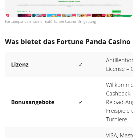
Fortunepanda in seiner natürlichen Casino-Umgebung
Was bietet das Fortune Panda Casino
Antillephon
Lizenz
✓
License – C
Willkommens
Cashback,
Bonusangebote
✓
Reload-Ange
Freispiele u
Turniere.
VISA, Master