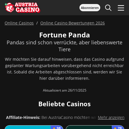
Abonnieren
Online Casinos
Online Casino Bewertungen 2026
Fortune Panda
Pandas sind schon verrückte, aber liebenswerte
Tiere
Wir möchten Sie darauf hinweisen, dass das Casino aufgrund
geplanter Wartungsarbeiten vorübergehend nicht erreichbar
ist. Sobald die Arbeiten abgeschlossen sind, werden wir Sie
hier darüber informieren.
Aktualisiert am 26/11/2025
Beliebte Casinos
Affiliate-Hinweis:
Bei AustriaCasino möchten wir Spielern dabei
Mehr anzeigen
helfen, die besten Casino-Angebote zu entdecken. Einige Links auf
98
78