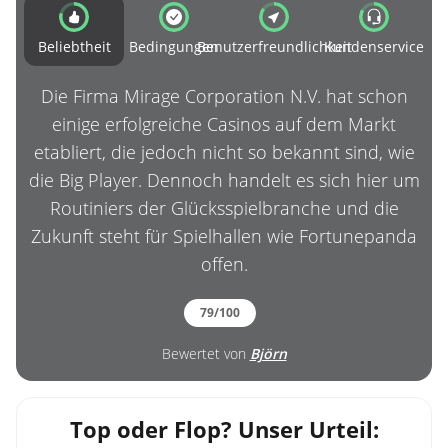
Beliebtheit
Bedingungen
Benutzerfreundlichkeit
Kundenservice
Die Firma Mirage Corporation N.V. hat schon
einige erfolgreiche Casinos auf dem Markt
etabliert, die jedoch nicht so bekannt sind, wie
die Big Player. Dennoch handelt es sich hier um
Routiniers der Glücksspielbranche und die
Zukunft steht für Spielhallen wie Fortunepanda
offen.
79/100
Bewertet von
Björn
Top oder Flop? Unser Urteil: