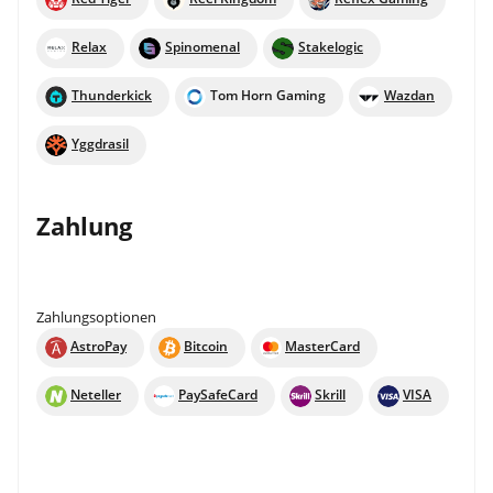
Relax
Spinomenal
Stakelogic
Thunderkick
Tom Horn Gaming
Wazdan
Yggdrasil
Zahlung
Zahlungsoptionen
AstroPay
Bitcoin
MasterCard
Neteller
PaySafeCard
Skrill
VISA