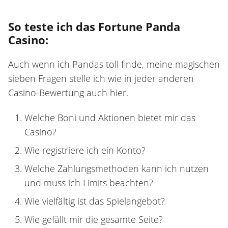
So teste ich das Fortune Panda
Casino:
Auch wenn ich Pandas toll finde, meine magischen
sieben Fragen stelle ich wie in jeder anderen
Casino-Bewertung auch hier.
Welche Boni und Aktionen bietet mir das
Casino?
Wie registriere ich ein Konto?
Welche Zahlungsmethoden kann ich nutzen
und muss ich Limits beachten?
Wie vielfältig ist das Spielangebot?
Wie gefällt mir die gesamte Seite?