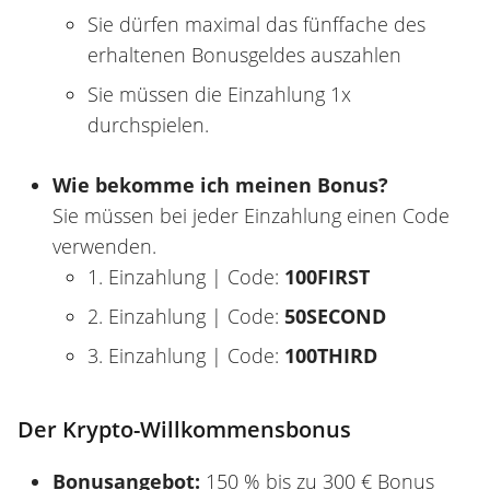
Sie dürfen maximal das fünffache des
erhaltenen Bonusgeldes auszahlen
Sie müssen die Einzahlung 1x
durchspielen.
Wie bekomme ich meinen Bonus?
Sie müssen bei jeder Einzahlung einen Code
verwenden.
1. Einzahlung | Code:
100FIRST
2. Einzahlung | Code:
50SECOND
3. Einzahlung | Code:
100THIRD
Der Krypto-Willkommensbonus
Bonusangebot:
150 % bis zu 300 € Bonus