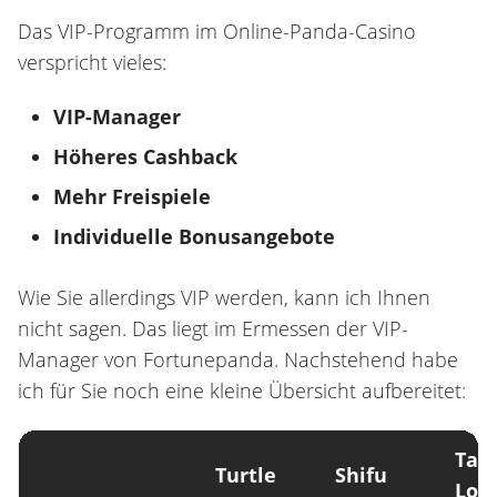
Das VIP-Programm im Online-Panda-Casino
verspricht vieles:
VIP-Manager
Höheres Cashback
Mehr Freispiele
Individuelle Bonusangebote
Wie Sie allerdings VIP werden, kann ich Ihnen
nicht sagen. Das liegt im Ermessen der VIP-
Manager von Fortunepanda. Nachstehend habe
ich für Sie noch eine kleine Übersicht aufbereitet:
Tai
Turtle
Shifu
Lon