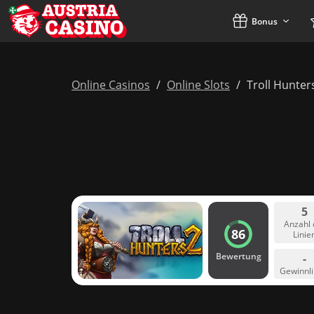
Bonus
Online Casinos
Online Slots
Troll Hunter
5
Anzahl 
86
Linie
Bewertung
-
Gewinnli