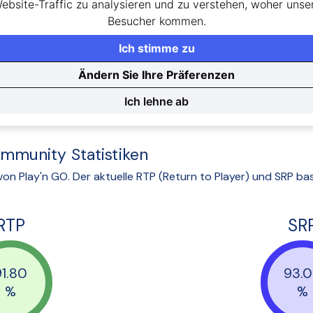
ebsite-Traffic zu analysieren und zu verstehen, woher unse
Mindesteinsatz
0.2
Besucher kommen.
Ich stimme zu
Ändern Sie Ihre Präferenzen
Ich lehne ab
ommunity Statistiken
t von Play'n GO. Der aktuelle RTP (Return to Player) und SRP ba
RTP
SR
91.80
93.
%
%