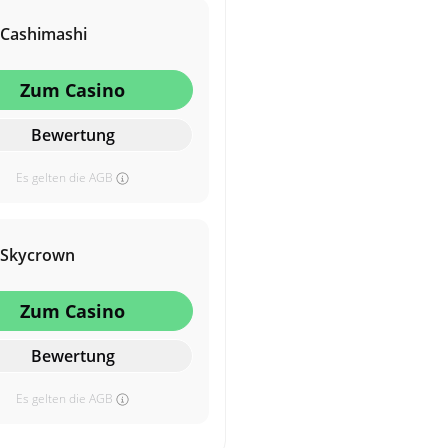
Cashimashi
Zum Casino
Bewertung
Es gelten die AGB
Skycrown
Zum Casino
Bewertung
Es gelten die AGB