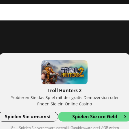
Troll Hunters 2
Probieren Sie das Spiel mit der gratis Demoversion oder
finden Sie ein Online Casino
Spielen Sie umsonst
Spielen Sie um Geld
18+ | Spielen Sie verantwortungsvoll|
Gambleaware.org
|
AGB gelten