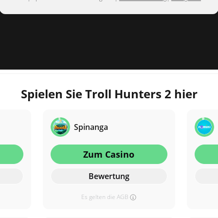
Spielen Sie Troll Hunters 2 hier
Spinanga
Zum Casino
Bewertung
Es gelten die AGB