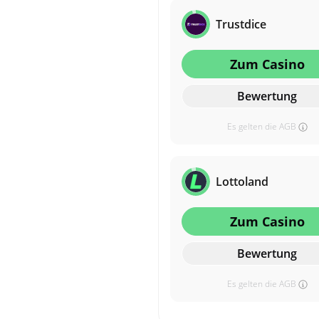
Trustdice
Zum Casino
Bewertung
Es gelten die AGB
Lottoland
Zum Casino
Bewertung
Es gelten die AGB