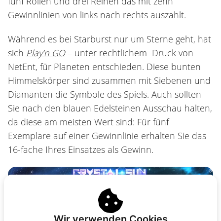
fünf Rollen und drei Reihen das mit zehn
Gewinnlinien von links nach rechts auszahlt.
Während es bei Starburst nur um Sterne geht, hat
sich
Play’n GO
– unter rechtlichem Druck von
NetEnt, für Planeten entschieden. Diese bunten
Himmelskörper sind zusammen mit Siebenen und
Diamanten die Symbole des Spiels. Auch sollten
Sie nach den blauen Edelsteinen Ausschau halten,
da diese am meisten Wert sind: Für fünf
Exemplare auf einer Gewinnlinie erhalten Sie das
16-fache Ihres Einsatzes als Gewinn.
Wir verwenden Cookies