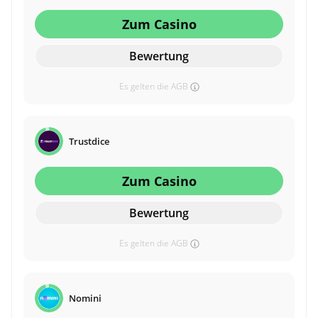
Zum Casino
Bewertung
Es gelten die AGB
Trustdice
Zum Casino
Bewertung
Es gelten die AGB
Nomini