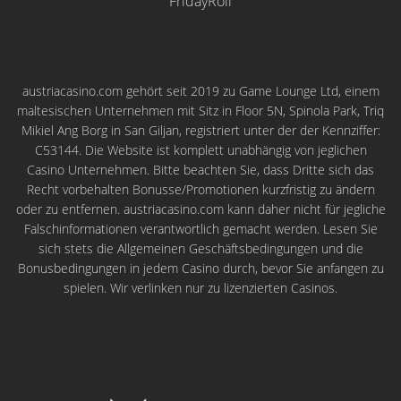
FridayRoll
austriacasino.com gehört seit 2019 zu Game Lounge Ltd, einem
maltesischen Unternehmen mit Sitz in Floor 5N, Spinola Park, Triq
Mikiel Ang Borg in San Giljan, registriert unter der der Kennziffer:
C53144. Die Website ist komplett unabhängig von jeglichen
Casino Unternehmen. Bitte beachten Sie, dass Dritte sich das
Recht vorbehalten Bonusse/Promotionen kurzfristig zu ändern
oder zu entfernen. austriacasino.com kann daher nicht für jegliche
Falschinformationen verantwortlich gemacht werden. Lesen Sie
sich stets die Allgemeinen Geschäftsbedingungen und die
Bonusbedingungen in jedem Casino durch, bevor Sie anfangen zu
spielen. Wir verlinken nur zu lizenzierten Casinos.