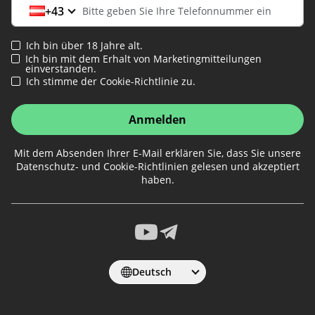
+43
Ich bin über 18 Jahre alt.
Ich bin mit dem Erhalt von Marketingmitteilungen
einverstanden.
Ich stimme der Cookie-Richtlinie zu.
Anmelden
Mit dem Absenden Ihrer E-Mail erklären Sie, dass Sie unsere
Datenschutz- und Cookie-Richtlinien gelesen und akzeptiert
haben.
Deutsch