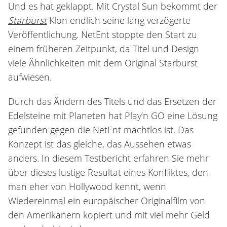
Und es hat geklappt. Mit Crystal Sun bekommt der
Starburst
Klon endlich seine lang verzögerte
Veröffentlichung. NetEnt stoppte den Start zu
einem früheren Zeitpunkt, da Titel und Design
viele Ähnlichkeiten mit dem Original Starburst
aufwiesen.
Durch das Ändern des Titels und das Ersetzen der
Edelsteine mit Planeten hat Play’n GO eine Lösung
gefunden gegen die NetEnt machtlos ist. Das
Konzept ist das gleiche, das Aussehen etwas
anders. In diesem Testbericht erfahren Sie mehr
über dieses lustige Resultat eines Konfliktes, den
man eher von Hollywood kennt, wenn
Wiedereinmal ein europäischer Originalfilm von
den Amerikanern kopiert und mit viel mehr Geld