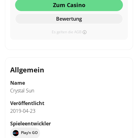
Zum Casino
Bewertung
Es gelten die AGB
Allgemein
Name
Crystal Sun
Veröffentlicht
2019-04-23
Spieleentwickler
Play’n GO