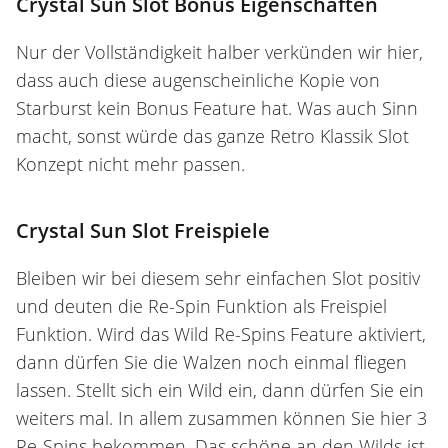
Crystal Sun Slot Bonus Eigenschaften
Nur der Vollständigkeit halber verkünden wir hier,
dass auch diese augenscheinliche Kopie von
Starburst kein Bonus Feature hat. Was auch Sinn
macht, sonst würde das ganze Retro Klassik Slot
Konzept nicht mehr passen.
Crystal Sun Slot Freispiele
Bleiben wir bei diesem sehr einfachen Slot positiv
und deuten die Re-Spin Funktion als Freispiel
Funktion. Wird das Wild Re-Spins Feature aktiviert,
dann dürfen Sie die Walzen noch einmal fliegen
lassen. Stellt sich ein Wild ein, dann dürfen Sie ein
weiters mal. In allem zusammen können Sie hier 3
Re-Spins bekommen. Das schöne an den Wilds ist.