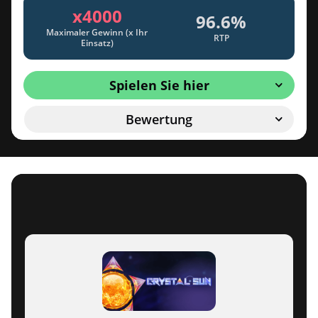
x4000
96.6%
Maximaler Gewinn (x Ihr
RTP
Einsatz)
Spielen Sie hier
Bewertung