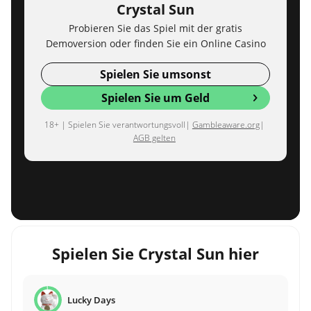
Crystal Sun
Probieren Sie das Spiel mit der gratis
Demoversion oder finden Sie ein Online Casino
Spielen Sie umsonst
Spielen Sie um Geld
18+ | Spielen Sie verantwortungsvoll|
Gambleaware.org
|
AGB gelten
Spielen Sie Crystal Sun hier
Lucky Days