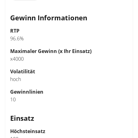
Gewinn Informationen
RTP
96.6%
Maximaler Gewinn (x Ihr Einsatz)
x4000
Volatilität
hoch
Gewinnlinien
10
Einsatz
Höchsteinsatz