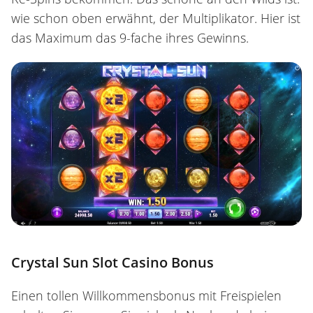
wie schon oben erwähnt, der Multiplikator. Hier ist
das Maximum das 9-fache ihres Gewinns.
Crystal Sun Slot Casino Bonus
Einen tollen Willkommensbonus mit Freispielen