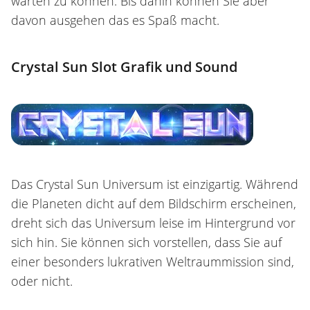
warten zu können. Bis dahin können Sie aber
davon ausgehen das es Spaß macht.
Crystal Sun Slot Grafik und Sound
Das Crystal Sun Universum ist einzigartig. Während
die Planeten dicht auf dem Bildschirm erscheinen,
dreht sich das Universum leise im Hintergrund vor
sich hin. Sie können sich vorstellen, dass Sie auf
einer besonders lukrativen Weltraummission sind,
oder nicht.