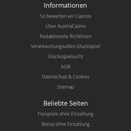
Informationen
So bewerten wir Casinos
Über AustriaCasino
Redaktionelle Richtlinien
Verantwortungsvolles Glücksspiel
Glücksspielsucht
AGB
Datenschutz & Cookies
Sitemap
Beliebte Seiten
Freispiele ohne Einzahlung
Bonus ohne Einzahlung