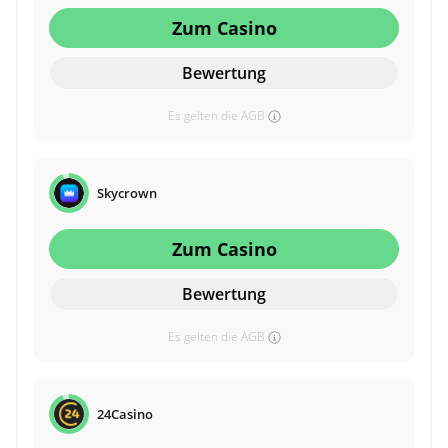
Zum Casino
Bewertung
Es gelten die AGB
Skycrown
Zum Casino
Bewertung
Es gelten die AGB
24Casino