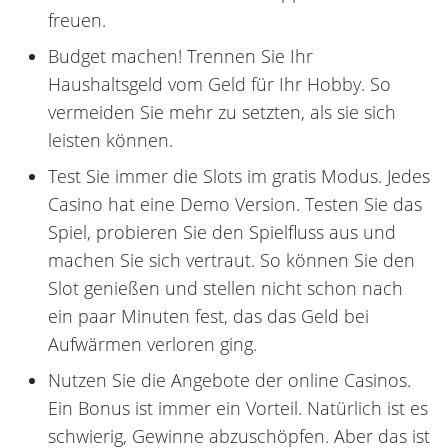
freuen.
Budget machen! Trennen Sie Ihr
Haushaltsgeld vom Geld für Ihr Hobby. So
vermeiden Sie mehr zu setzten, als sie sich
leisten können.
Test Sie immer die Slots im gratis Modus. Jedes
Casino hat eine Demo Version. Testen Sie das
Spiel, probieren Sie den Spielfluss aus und
machen Sie sich vertraut. So können Sie den
Slot genießen und stellen nicht schon nach
ein paar Minuten fest, das das Geld bei
Aufwärmen verloren ging.
Nutzen Sie die Angebote der online Casinos.
Ein Bonus ist immer ein Vorteil. Natürlich ist es
schwierig, Gewinne abzuschöpfen. Aber das ist