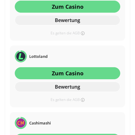
Zum Casino
Bewertung
Es gelten die AGB
Lottoland
Zum Casino
Bewertung
Es gelten die AGB
Cashimashi