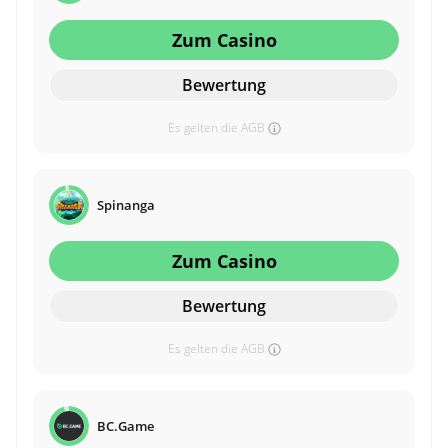
Zum Casino
Bewertung
Es gelten die AGB
Spinanga
Zum Casino
Bewertung
Es gelten die AGB
BC.Game