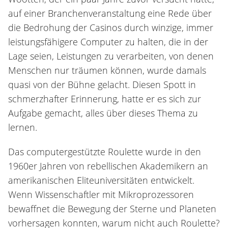
auf einer Branchenveranstaltung eine Rede über
die Bedrohung der Casinos durch winzige, immer
leistungsfähigere Computer zu halten, die in der
Lage seien, Leistungen zu verarbeiten, von denen
Menschen nur träumen können, wurde damals
quasi von der Bühne gelacht. Diesen Spott in
schmerzhafter Erinnerung, hatte er es sich zur
Aufgabe gemacht, alles über dieses Thema zu
lernen.
Das computergestützte Roulette wurde in den
1960er Jahren von rebellischen Akademikern an
amerikanischen Eliteuniversitäten entwickelt.
Wenn Wissenschaftler mit Mikroprozessoren
bewaffnet die Bewegung der Sterne und Planeten
vorhersagen konnten, warum nicht auch Roulette?