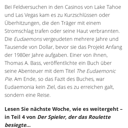
Bei Feldversuchen in den Casinos von Lake Tahoe
und Las Vegas kam es zu Kurzschlüssen oder
Überhitzungen, die den Träger mit einem
Stromschlag trafen oder seine Haut verbrannten.
Die
Eudaemons
vergeudeten mehrere Jahre und
Tausende von Dollar, bevor sie das Projekt Anfang
der 1980er Jahre aufgaben. Einer von ihnen,
Thomas A. Bass, veröffentlichte ein Buch über
seine Abenteuer mit dem Titel
The Eudaemonic
Pie
. Am Ende, so das Fazit des Buches, war
Eudaemonia kein Ziel, das es zu erreichen galt,
sondern eine Reise.
Lesen Sie nächste Woche, wie es weitergeht –
in Teil 4 von
Der Spieler, der das Roulette
besiegte
…