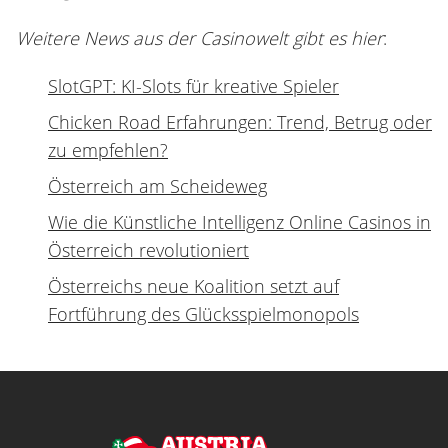
Weitere News aus der Casinowelt gibt es hier
:
SlotGPT: KI-Slots für kreative Spieler
Chicken Road Erfahrungen: Trend, Betrug oder
zu empfehlen?
Österreich am Scheideweg
Wie die Künstliche Intelligenz Online Casinos in
Österreich revolutioniert
Österreichs neue Koalition setzt auf
Fortführung des Glücksspielmonopols