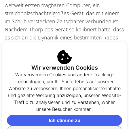
weltweit ersten tragbaren Computer, ein
streichholzschachtelgroßes Gerät, das mit einem
im Schuh versteckten Zeitschalter verbunden ist.
Nachdem Thorp das Gerät so kalibriert hatte, dass
es sich an die Dynamik eines bestimmten Rades
anpasste, musste er nur noch zweimal mit dem
Fuß tippen, um die Geschwindigkeit zu messen.
Das System funktionierte, zumindest in einer
Wir verwenden Cookies
Laborumgebung – aber ihre aus den sechziger
Wir verwenden Cookies und andere Tracking-
Jahren stammende Verkabelung gab immer wieder
Technologien, um Ihr Surferlebnis auf unserer
den Geist auf, als sie es in einem Casino
Website zu verbessern, Ihnen personalisierte Inhalte
ausprobierten.
und gezielte Werbung anzuzeigen, unseren Website-
Traffic zu analysieren und zu verstehen, woher
Ein Jahrzehnt später nahm
J. Doyne Farmer
, ein
unsere Besucher kommen.
Physikstudent an der University of California in
Ich stimme zu
Santa Cruz, die Herausforderung an. Farmer