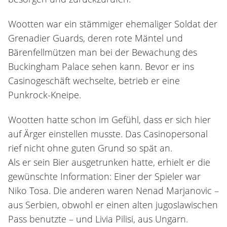
Wootten war ein stämmiger ehemaliger Soldat der
Grenadier Guards, deren rote Mäntel und
Bärenfellmützen man bei der Bewachung des
Buckingham Palace sehen kann. Bevor er ins
Casinogeschäft wechselte, betrieb er eine
Punkrock-Kneipe.
Wootten hatte schon im Gefühl, dass er sich hier
auf Ärger einstellen musste. Das Casinopersonal
rief nicht ohne guten Grund so spät an.
Als er sein Bier ausgetrunken hatte, erhielt er die
gewünschte Information: Einer der Spieler war
Niko Tosa. Die anderen waren Nenad Marjanovic –
aus Serbien, obwohl er einen alten jugoslawischen
Pass benutzte – und Livia Pilisi, aus Ungarn.