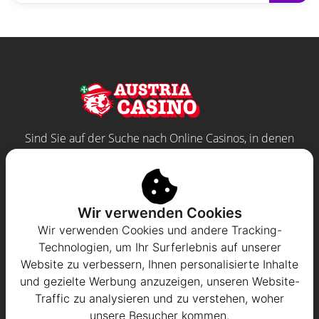
Sind Sie auf der Suche nach Online Casinos, in denen
Ihnen ein unterhaltsames, sicheres und
verantwortungsvolles Spielerlebnis geboten wird (18+,
GambleAware.org
)? austriacasino hilft Ihnen. Unsere
Casino-Experten wissen, worauf es ankommt, und teilen
Wir verwenden Cookies
ihre Erkenntnisse sowie sämtliche wichtigen Informationen
Wir verwenden Cookies und andere Tracking-
mit Ihnen. Treffen Sie wohl informierte Entscheidungen
Technologien, um Ihr Surferlebnis auf unserer
zum Thema Glücksspiel und beachten Sie, dass es Risiken
Website zu verbessern, Ihnen personalisierte Inhalte
birgt.
und gezielte Werbung anzuzeigen, unseren Website-
Traffic zu analysieren und zu verstehen, woher
unsere Besucher kommen.